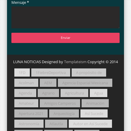
Mensaje
*
LUNA NOTICIAS Designed by
Templateism
Copyright © 2014
1FD
1FiebreDeportiva
A propósito de
Acolman
AEM
Agencia Espacial Mexicana
Agenda
Agrario
Agricultura
Agua
Amateur
Amigos Camperos
Animación
Apertura 2021
Arqueología
Así Sucede
Astronomía
Atlautla
Autor en Así Sucede