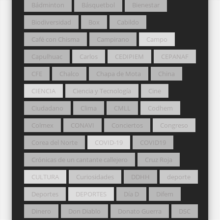
Bádminton
Básquetbol
Bienestar
Biodiversidad
Box
Cabildo
Café con Chisma
Campirano
Campo
Capulhuac
Carlos
CEDIPIEM
CEPANAF
CFE
Chalco
Chapa de Mota
China
CIENCIA
Ciencia y Tecnología
Cine
Ciudadano
Clima
CMLL
Codhem
Colmex
CONAVI
Conciertos
Congreso
Corea del Norte
COVID-19
COVID19
Crónicas de un cantante callejero
Cruz Roja
CULTURA
Curiosidades
DDHH
deporte
Deportes
DEPORTES
Día D
Difem
Dinero
Don Diablo
Donato Guerra
DSC