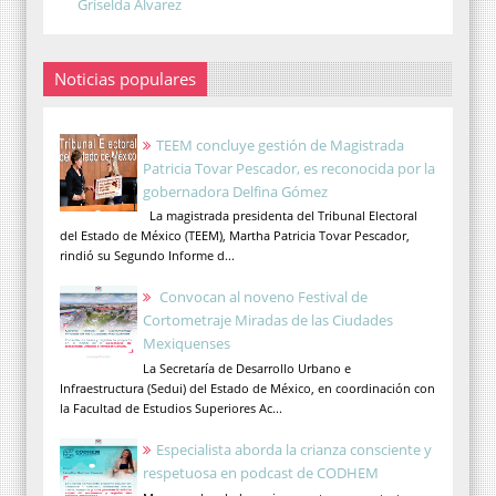
Griselda Álvarez
Noticias populares
TEEM concluye gestión de Magistrada
Patricia Tovar Pescador, es reconocida por la
gobernadora Delfina Gómez
La magistrada presidenta del Tribunal Electoral
del Estado de México (TEEM), Martha Patricia Tovar Pescador,
rindió su Segundo Informe d...
Convocan al noveno Festival de
Cortometraje Miradas de las Ciudades
Mexiquenses
La Secretaría de Desarrollo Urbano e
Infraestructura (Sedui) del Estado de México, en coordinación con
la Facultad de Estudios Superiores Ac...
Especialista aborda la crianza consciente y
respetuosa en podcast de CODHEM