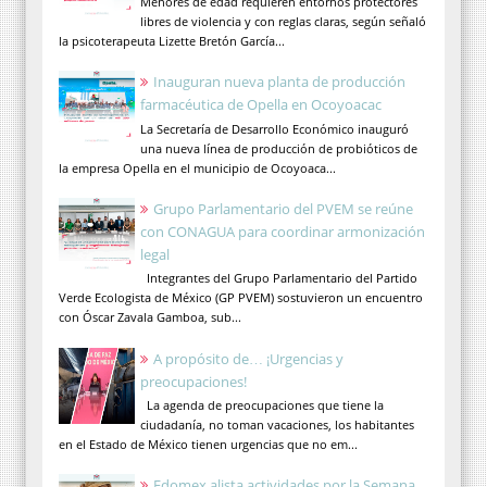
Menores de edad requieren entornos protectores
libres de violencia y con reglas claras, según señaló
la psicoterapeuta Lizette Bretón García...
Inauguran nueva planta de producción
farmacéutica de Opella en Ocoyoacac
La Secretaría de Desarrollo Económico inauguró
una nueva línea de producción de probióticos de
la empresa Opella en el municipio de Ocoyoaca...
Grupo Parlamentario del PVEM se reúne
con CONAGUA para coordinar armonización
legal
Integrantes del Grupo Parlamentario del Partido
Verde Ecologista de México (GP PVEM) sostuvieron un encuentro
con Óscar Zavala Gamboa, sub...
A propósito de… ¡Urgencias y
preocupaciones!
La agenda de preocupaciones que tiene la
ciudadanía, no toman vacaciones, los habitantes
en el Estado de México tienen urgencias que no em...
Edomex alista actividades por la Semana