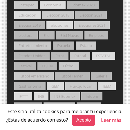
Ecatepec
Economía
Edomex 2023
Educación
Elección 2018
Elección 2021
Elección2019
elecciones
Elecciones 2021
electoral
Eliel
Eliel Navas
Empleos
Entretenimiento
Escuela
Estado
Estados Unidos
Estat
Estatal
ESTATAL
Festival
FGJEM
Fútbol
Fútbol Americano
Fútbol Femenil
Galería
Gastronomía
GEM
Huixquilucan
IEEM
IFTTT
INE
INE Edomex
Infoem
Intermedia
Internacional
Jilotzingo
Este sitio utiliza cookies para mejorar tu experiencia.
Jocotitlán
JUDICIAL
Laboral
Latidos
¿Estás de acuerdo con esto?
Leer más
Acepto
Legislatura
LEGISLATURA
Legislatura LXI