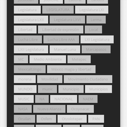
Legislatura
LEGISLATURA
Legislatura LXI
Legislatura LXII
Legislatura LXVI
Lerma
Libertad
Libertad de expresión
Local
Lucha Libre
Lucha Libre AAA
LXI Legislatura
LXII Legislatura
Manuel Luna
Marcapasos
MC
Medio Ambiente
Metepec
Mexicaltzingo
México magia y libertad
morena
Movilidad
Movimiento Ciudadano
MUNDO
munic
Municipio
Municipios
MUSIC
NA
NACIONAL
NAEM
NASA
Nueva Alianza
Ocoyoacac
Ocuilan
Osfem
Otzolotepec
PAN