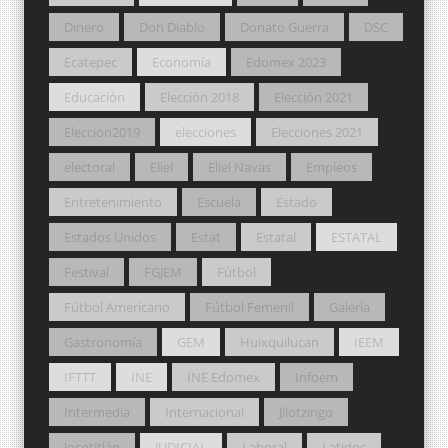
Dinero
Don Diablo
Donato Guerra
DSC
Ecatepec
Economía
Edomex 2023
Educación
Elección 2018
Elección 2021
Elección2019
elecciones
Elecciones 2021
electoral
Eliel
Eliel Navas
Empleos
Entretenimiento
Escuela
Estado
Estados Unidos
Estat
Estatal
ESTATAL
Festival
FGJEM
Fútbol
Fútbol Americano
Fútbol Femenil
Galería
Gastronomía
GEM
Huixquilucan
IEEM
IFTTT
INE
INE Edomex
Infoem
Intermedia
Internacional
Jilotzingo
Jocotitlán
JUDICIAL
Laboral
Latidos