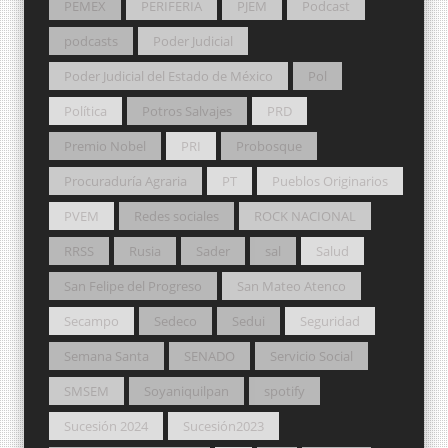
PEMEX
PERIFERIA
PJEM
Podcast
podcasts
Poder Judicial
Poder Judicial del Estado de México
Pol
Política
Potros Salvajes
PRD
Premio Nobel
PRI
Probosque
Procuraduría Agraria
PT
Pueblos Originarios
PVEM
Redes sociales
ROCK NACIONAL
RRSS
Rusia
Sader
sal
Salud
San Felipe del Progreso
San Mateo Atenco
Secampo
Sedeco
Sedui
Seguridad
Semana Santa
SENADO
Servicio Social
SMSEM
Soyaniquilpan
spotify
Sucesión 2024
Sucesión2023