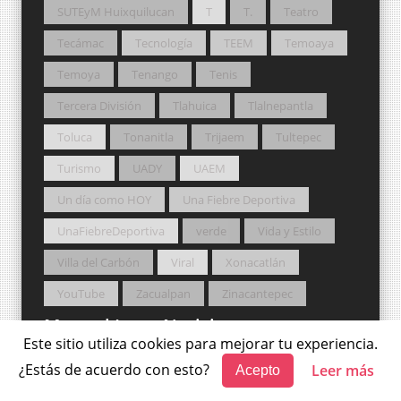
SUTEyM Huixquilucan
T
T.
Teatro
Tecámac
Tecnología
TEEM
Temoaya
Temoya
Tenango
Tenis
Tercera División
Tlahuica
Tlalnepantla
Toluca
Tonanitla
Trijaem
Tultepec
Turismo
UADY
UAEM
Un día como HOY
Una Fiebre Deportiva
UnaFiebreDeportiva
verde
Vida y Estilo
Villa del Carbón
Viral
Xonacatlán
YouTube
Zacualpan
Zinacantepec
Manuel Luna Noticias
Este sitio utiliza cookies para mejorar tu experiencia.
¿Estás de acuerdo con esto?
Leer más
Acepto