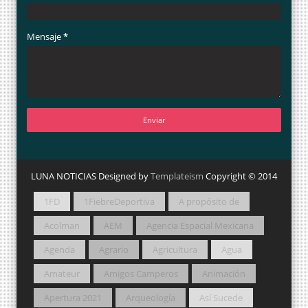
Mensaje
*
LUNA NOTICIAS Designed by
Templateism
Copyright © 2014
1FD
1FiebreDeportiva
A propósito de
Acolman
AEM
Agencia Espacial Mexicana
Agenda
Agrario
Agricultura
Agua
Amateur
Amigos Camperos
Animación
Apertura 2021
Arqueología
Así Sucede