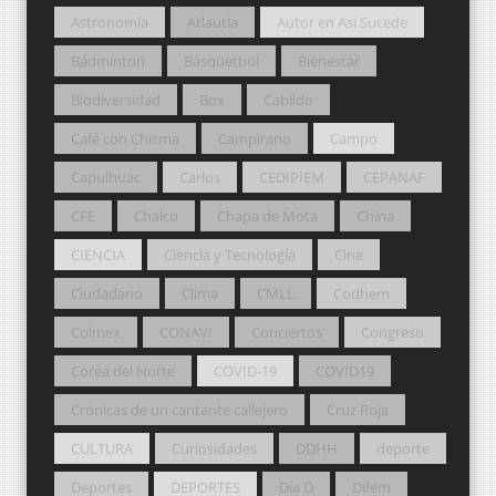
Astronomía
Atlautla
Autor en Así Sucede
Bádminton
Básquetbol
Bienestar
Biodiversidad
Box
Cabildo
Café con Chisma
Campirano
Campo
Capulhuac
Carlos
CEDIPIEM
CEPANAF
CFE
Chalco
Chapa de Mota
China
CIENCIA
Ciencia y Tecnología
Cine
Ciudadano
Clima
CMLL
Codhem
Colmex
CONAVI
Conciertos
Congreso
Corea del Norte
COVID-19
COVID19
Crónicas de un cantante callejero
Cruz Roja
CULTURA
Curiosidades
DDHH
deporte
Deportes
DEPORTES
Día D
Difem