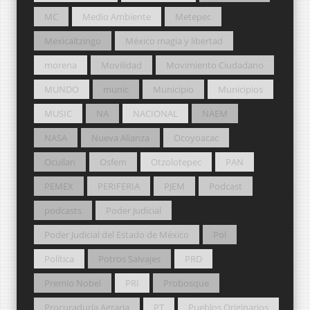
MC
Medio Ambiente
Metepec
Mexicaltzingo
México magia y libertad
morena
Movilidad
Movimiento Ciudadano
MUNDO
munic
Municipio
Municipios
MUSIC
NA
NACIONAL
NAEM
NASA
Nueva Alianza
Ocoyoacac
Ocuilan
Osfem
Otzolotepec
PAN
PEMEX
PERIFERIA
PJEM
Podcast
podcasts
Poder Judicial
Poder Judicial del Estado de México
Pol
Política
Potros Salvajes
PRD
Premio Nobel
PRI
Probosque
Procuraduría Agraria
PT
Pueblos Originarios