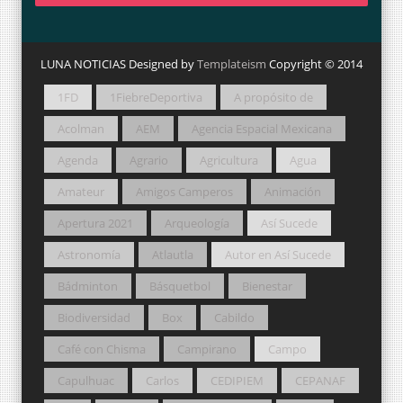
LUNA NOTICIAS Designed by
Templateism
Copyright © 2014
1FD
1FiebreDeportiva
A propósito de
Acolman
AEM
Agencia Espacial Mexicana
Agenda
Agrario
Agricultura
Agua
Amateur
Amigos Camperos
Animación
Apertura 2021
Arqueología
Así Sucede
Astronomía
Atlautla
Autor en Así Sucede
Bádminton
Básquetbol
Bienestar
Biodiversidad
Box
Cabildo
Café con Chisma
Campirano
Campo
Capulhuac
Carlos
CEDIPIEM
CEPANAF