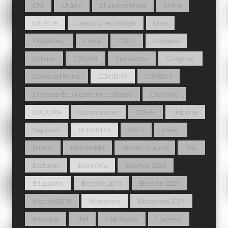
CFE
Chalco
Chapa de Mota
China
CIENCIA
Ciencia y Tecnología
Cine
Ciudadano
Clima
CMLL
Codhem
Colmex
CONAVI
Conciertos
Congreso
Corea del Norte
COVID-19
COVID19
Crónicas de un cantante callejero
Cruz Roja
CULTURA
Curiosidades
DDHH
deporte
Deportes
DEPORTES
Día D
Difem
Dinero
Don Diablo
Donato Guerra
DSC
Ecatepec
Economía
Edomex 2023
Educación
Elección 2018
Elección 2021
Elección2019
elecciones
Elecciones 2021
electoral
Eliel
Eliel Navas
Empleos