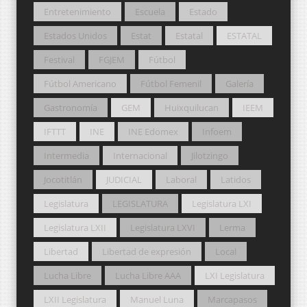
Entretenimiento
Escuela
Estado
Estados Unidos
Estat
Estatal
ESTATAL
Festival
FGJEM
Fútbol
Fútbol Americano
Fútbol Femenil
Galería
Gastronomía
GEM
Huixquilucan
IEEM
IFTTT
INE
INE Edomex
Infoem
Intermedia
Internacional
Jilotzingo
Jocotitlán
JUDICIAL
Laboral
Latidos
Legislatura
LEGISLATURA
Legislatura LXI
Legislatura LXII
Legislatura LXVI
Lerma
Libertad
Libertad de expresión
Local
Lucha Libre
Lucha Libre AAA
LXI Legislatura
LXII Legislatura
Manuel Luna
Marcapasos