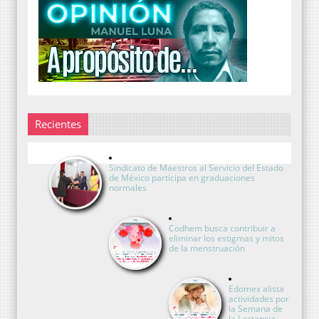
Recientes
Sindicato de Maestros al Servicio del Estado
de México participa en graduaciones
normales
Codhem busca contribuir a
eliminar los estigmas y mitos
de la menstruación
Edomex alista
actividades por
la Semana de
la Lactancia