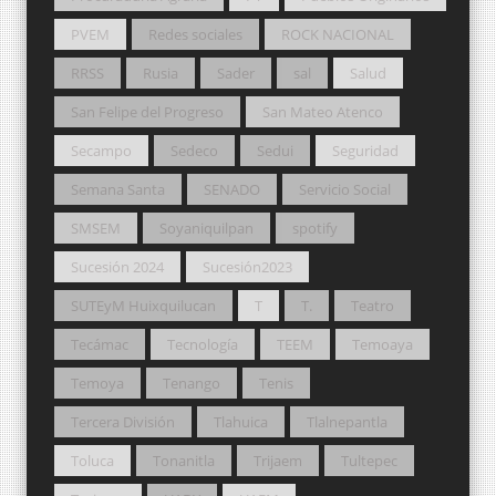
PVEM
Redes sociales
ROCK NACIONAL
RRSS
Rusia
Sader
sal
Salud
San Felipe del Progreso
San Mateo Atenco
Secampo
Sedeco
Sedui
Seguridad
Semana Santa
SENADO
Servicio Social
SMSEM
Soyaniquilpan
spotify
Sucesión 2024
Sucesión2023
SUTEyM Huixquilucan
T
T.
Teatro
Tecámac
Tecnología
TEEM
Temoaya
Temoya
Tenango
Tenis
Tercera División
Tlahuica
Tlalnepantla
Toluca
Tonanitla
Trijaem
Tultepec