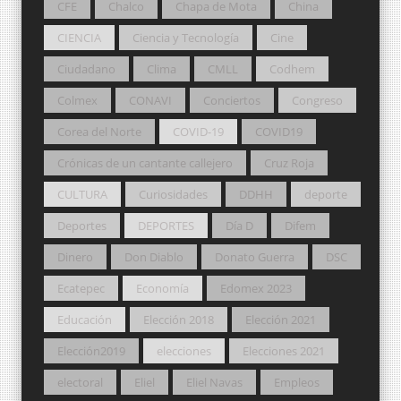
CFE
Chalco
Chapa de Mota
China
CIENCIA
Ciencia y Tecnología
Cine
Ciudadano
Clima
CMLL
Codhem
Colmex
CONAVI
Conciertos
Congreso
Corea del Norte
COVID-19
COVID19
Crónicas de un cantante callejero
Cruz Roja
CULTURA
Curiosidades
DDHH
deporte
Deportes
DEPORTES
Día D
Difem
Dinero
Don Diablo
Donato Guerra
DSC
Ecatepec
Economía
Edomex 2023
Educación
Elección 2018
Elección 2021
Elección2019
elecciones
Elecciones 2021
electoral
Eliel
Eliel Navas
Empleos