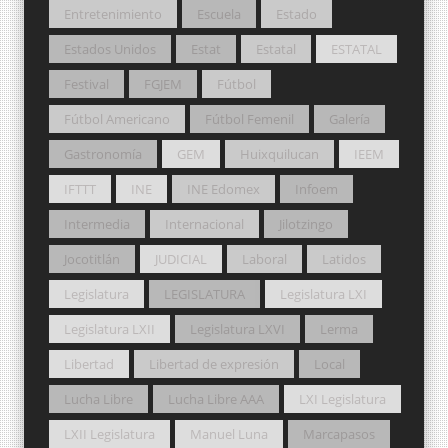
Entretenimiento
Escuela
Estado
Estados Unidos
Estat
Estatal
ESTATAL
Festival
FGJEM
Fútbol
Fútbol Americano
Fútbol Femenil
Galería
Gastronomía
GEM
Huixquilucan
IEEM
IFTTT
INE
INE Edomex
Infoem
Intermedia
Internacional
Jilotzingo
Jocotitlán
JUDICIAL
Laboral
Latidos
Legislatura
LEGISLATURA
Legislatura LXI
Legislatura LXII
Legislatura LXVI
Lerma
Libertad
Libertad de expresión
Local
Lucha Libre
Lucha Libre AAA
LXI Legislatura
LXII Legislatura
Manuel Luna
Marcapasos