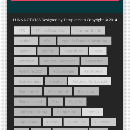
LUNA NOTICIAS Designed by
Templateism
Copyright © 2014
1FD
1FiebreDeportiva
A propósito de
Acolman
AEM
Agencia Espacial Mexicana
Agenda
Agrario
Agricultura
Agua
Amateur
Amigos Camperos
Animación
Apertura 2021
Arqueología
Así Sucede
Astronomía
Atlautla
Autor en Así Sucede
Bádminton
Básquetbol
Bienestar
Biodiversidad
Box
Cabildo
Café con Chisma
Campirano
Campo
Capulhuac
Carlos
CEDIPIEM
CEPANAF