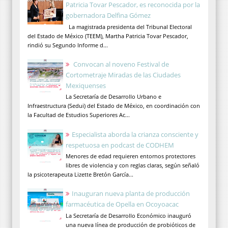
Patricia Tovar Pescador, es reconocida por la
gobernadora Delfina Gómez
La magistrada presidenta del Tribunal Electoral
del Estado de México (TEEM), Martha Patricia Tovar Pescador,
rindió su Segundo Informe d...
Convocan al noveno Festival de
Cortometraje Miradas de las Ciudades
Mexiquenses
La Secretaría de Desarrollo Urbano e
Infraestructura (Sedui) del Estado de México, en coordinación con
la Facultad de Estudios Superiores Ac...
Especialista aborda la crianza consciente y
respetuosa en podcast de CODHEM
Menores de edad requieren entornos protectores
libres de violencia y con reglas claras, según señaló
la psicoterapeuta Lizette Bretón García...
Inauguran nueva planta de producción
farmacéutica de Opella en Ocoyoacac
La Secretaría de Desarrollo Económico inauguró
una nueva línea de producción de probióticos de