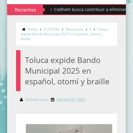
Recientes
Codhem busca contribuir a eliminar los estigmas 
Home
CULTURA
Municipios
T
Toluca
expide Bando Municipal 2025 en español, otomí y
braille
Toluca expide Bando
Municipal 2025 en
español, otomí y braille
Manuel Luna
febrero 05, 2025