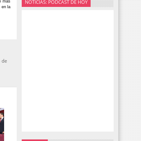
NOTICIAS: PODCAST DE HOY
ue más
 en la
o de