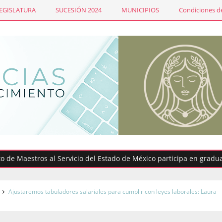
LEGISLATURA
SUCESIÓN 2024
MUNICIPIOS
Condiciones de
estros al Servicio del Estado de México participa en graduacione
Ajustaremos tabuladores salariales para cumplir con leyes laborales: Laura