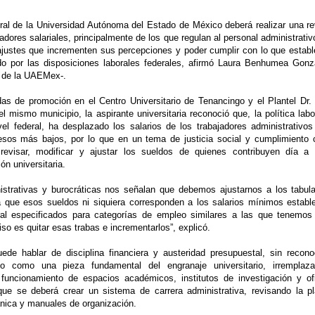
ral de la Universidad Autónoma del Estado de México deberá realizar una re
adores salariales, principalmente de los que regulan al personal administrativ
ajustes que incrementen sus percepciones y poder cumplir con lo que establ
do por las disposiciones laborales federales, afirmó Laura Benhumea Gonz
a de la UAEMex-.
das de promoción en el Centro Universitario de Tenancingo y el Plantel Dr.
mismo municipio, la aspirante universitaria reconoció que, la política labo
el federal, ha desplazado los salarios de los trabajadores administrativos
sos más bajos, por lo que en un tema de justicia social y cumplimiento 
 revisar, modificar y ajustar los sueldos de quienes contribuyen día a
ón universitaria.
istrativas y burocráticas nos señalan que debemos ajustarnos a los tabul
ta que esos sueldos ni siquiera corresponden a los salarios mínimos establ
ral especificados para categorías de empleo similares a las que tenemos
 es quitar esas trabas e incrementarlos”, explicó.
ede hablar de disciplina financiera y austeridad presupuestal, sin recono
ivo como una pieza fundamental del engranaje universitario, irremplaz
 funcionamiento de espacios académicos, institutos de investigación y of
 que se deberá crear un sistema de carrera administrativa, revisando la pla
gánica y manuales de organización.