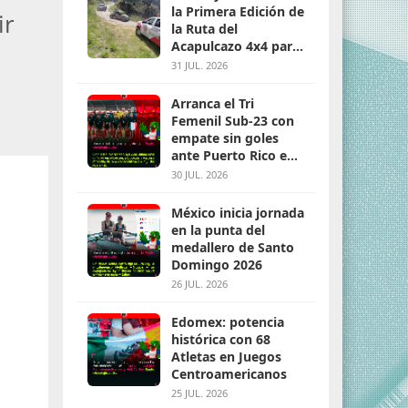
la Primera Edición de
ir
la Ruta del
Acapulcazo 4x4 para
parejas
31 JUL. 2026
Arranca el Tri
Femenil Sub-23 con
empate sin goles
ante Puerto Rico en
Santo Domingo 2026
30 JUL. 2026
México inicia jornada
en la punta del
medallero de Santo
Domingo 2026
26 JUL. 2026
Edomex: potencia
histórica con 68
Atletas en Juegos
Centroamericanos
25 JUL. 2026