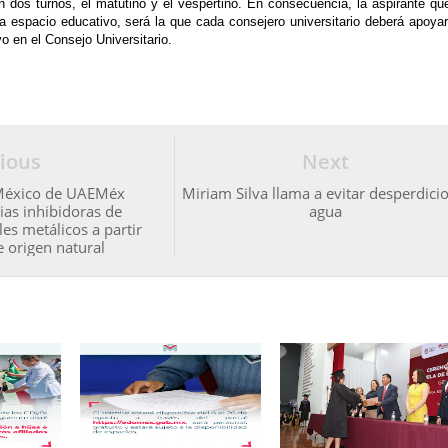
n dos turnos, el matutino y el vespertino. En consecuencia, la aspirante q
 espacio educativo, será la que cada consejero universitario deberá apoyar
o en el Consejo Universitario.
ious
Next
México de UAEMéx
Miriam Silva llama a evitar desperdici
ias inhibidoras de
agua
es metálicos a partir
 origen natural