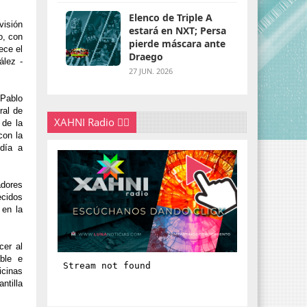
Elenco de Triple A
visión
estará en NXT; Persa
o, con
pierde máscara ante
ece el
Draego
ález -
27 JUN. 2026
 Pablo
ral de
XAHNI Radio 👇🏽
 de la
con la
 día a
adores
ecidos
 en la
cer al
able e
icinas
ntilla