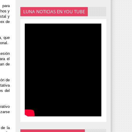
s para
LUNA NOTICIAS EN YOU TUBE
chos y
stal y
Mex de
a, que
onal.
sesión
ara el
gan de
ión de
tativa
es del
rativo
izarse
 de la