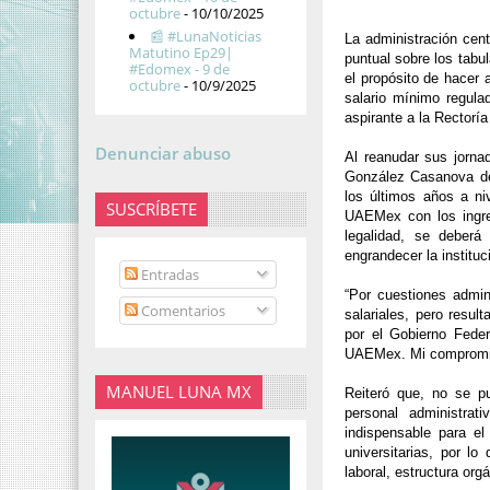
octubre
- 10/10/2025
📰 #LunaNoticias
La administración cent
Matutino Ep29|
puntual sobre los tabul
#Edomex - 9 de
el propósito de hacer 
octubre
- 10/9/2025
salario mínimo regula
aspirante a la Rectorí
Denunciar abuso
Al reanudar sus jorna
González Casanova del 
los últimos años a niv
SUSCRÍBETE
UAEMex con los ingre
legalidad, se deberá
engrandecer la instituci
Entradas
“Por cuestiones admin
Comentarios
salariales, pero resul
por el Gobierno Fede
UAEMex. Mi compromiso
MANUEL LUNA MX
Reiteró que, no se pu
personal administrat
indispensable para el
universitarias, por lo
laboral, estructura or