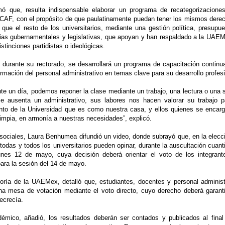
ó que, resulta indispensable elaborar un programa de recategorizacione
 CAF, con el propósito de que paulatinamente puedan tener los mismos dere
 que el resto de los universitarios, mediante una gestión política, presupue
ncias gubernamentales y legislativas, que apoyan y han respaldado a la UAE
istinciones partidistas o ideológicas.
durante su rectorado, se desarrollará un programa de capacitación continu
ormación del personal administrativo en temas clave para su desarrollo profesi
te un día, podemos reponer la clase mediante un trabajo, una lectura o una 
se ausenta un administrativo, sus labores nos hacen valorar su trabajo p
to de la Universidad que es como nuestra casa, y ellos quienes se encar
impia, en armonía a nuestras necesidades”, explicó.
sociales, Laura Benhumea difundió un video, donde subrayó que, en la elecc
odas y todos los universitarios pueden opinar, durante la auscultación cuanti
unes 12 de mayo, cuya decisión deberá orientar el voto de los integrant
para la sesión del 14 de mayo.
toría de la UAEMex, detalló que, estudiantes, docentes y personal administ
una mesa de votación mediante el voto directo, cuyo derecho deberá garant
secrecía.
mico, añadió, los resultados deberán ser contados y publicados al final