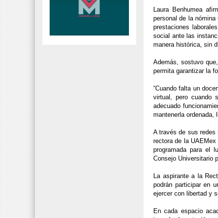
Laura Benhumea afirm
personal de la nómina
prestaciones laborales
social ante las insta
manera histórica, sin d
Además, sostuvo que, 
permita garantizar la f
“Cuando falta un docen
virtual, pero cuando 
adecuado funcionamien
mantenerla ordenada, l
A través de sus redes 
rectora de la UAEMex t
programada para el l
Consejo Universitario 
La aspirante a la Rec
podrán participar en 
ejercer con libertad y 
En cada espacio acadé