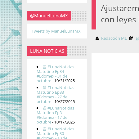
Ajustarem
@ManuelLunaMX
con leyes
Tweets by ManuelLunaMX
Redacción ML
a
LUNA NOTICIAS
📰 #LunaNoticias
Matutino Ep34|
#Edomex - 31 de
octubre
- 10/31/2025
📰 #LunaNoticias
Matutino Ep33|
#Edomex - 27 de
octubre
- 10/27/2025
📰 #LunaNoticias
Matutino Ep31|
#Edomex - 17 de
octubre
- 10/17/2025
📰 #LunaNoticias
Matutino Ep30|
#Edomex - 10 de