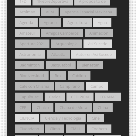
1FD
1FiebreDeportiva
A propósito de
Acolman
AEM
Agencia Espacial Mexicana
Agenda
Agrario
Agricultura
Agua
Amateur
Amigos Camperos
Animación
Apertura 2021
Arqueología
Así Sucede
Astronomía
Atlautla
Autor en Así Sucede
Bádminton
Básquetbol
Bienestar
Biodiversidad
Box
Cabildo
Café con Chisma
Campirano
Campo
Capulhuac
Carlos
CEDIPIEM
CEPANAF
CFE
Chalco
Chapa de Mota
China
CIENCIA
Ciencia y Tecnología
Cine
Ciudadano
Clima
CMLL
Codhem