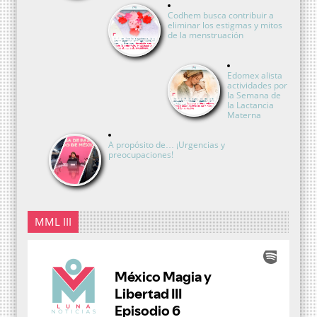
Codhem busca contribuir a
eliminar los estigmas y mitos
de la menstruación
Edomex alista
actividades por
la Semana de
la Lactancia
Materna
A propósito de… ¡Urgencias y
preocupaciones!
MML III