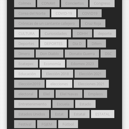
Colmex
CONAVI
Conciertos
Congreso
Corea del Norte
COVID-19
COVID19
Crónicas de un cantante callejero
Cruz Roja
CULTURA
Curiosidades
DDHH
deporte
Deportes
DEPORTES
Día D
Difem
Dinero
Don Diablo
Donato Guerra
DSC
Ecatepec
Economía
Edomex 2023
Educación
Elección 2018
Elección 2021
Elección2019
elecciones
Elecciones 2021
electoral
Eliel
Eliel Navas
Empleos
Entretenimiento
Escuela
Estado
Estados Unidos
Estat
Estatal
ESTATAL
Festival
FGJEM
Fútbol