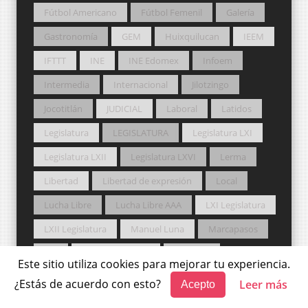
Fútbol Americano
Fútbol Femenil
Galería
Gastronomía
GEM
Huixquilucan
IEEM
IFTTT
INE
INE Edomex
Infoem
Intermedia
Internacional
Jilotzingo
Jocotitlán
JUDICIAL
Laboral
Latidos
Legislatura
LEGISLATURA
Legislatura LXI
Legislatura LXII
Legislatura LXVI
Lerma
Libertad
Libertad de expresión
Local
Lucha Libre
Lucha Libre AAA
LXI Legislatura
LXII Legislatura
Manuel Luna
Marcapasos
MC
Medio Ambiente
Metepec
Este sitio utiliza cookies para mejorar tu experiencia.
Mexicaltzingo
México magia y libertad
¿Estás de acuerdo con esto?
Leer más
Acepto
morena
Movilidad
Movimiento Ciudadano