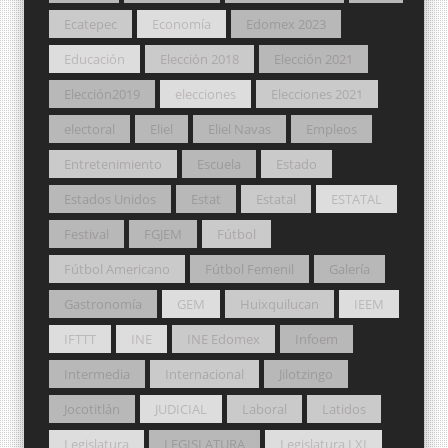
Ecatepec
Economía
Edomex 2023
Educación
Elección 2018
Elección 2021
Elección2019
elecciones
Elecciones 2021
electoral
Eliel
Eliel Navas
Empleos
Entretenimiento
Escuela
Estado
Estados Unidos
Estat
Estatal
ESTATAL
Festival
FGJEM
Fútbol
Fútbol Americano
Fútbol Femenil
Galería
Gastronomía
GEM
Huixquilucan
IEEM
IFTTT
INE
INE Edomex
Infoem
Intermedia
Internacional
Jilotzingo
Jocotitlán
JUDICIAL
Laboral
Latidos
Legislatura
LEGISLATURA
Legislatura LXI