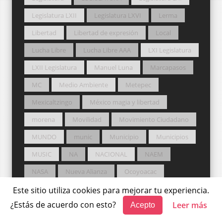
Legislatura LXII
Legislatura LXVI
Lerma
Libertad
Libertad de expresión
Local
Lucha Libre
Lucha Libre AAA
LXI Legislatura
LXII Legislatura
Manuel Luna
Marcapasos
MC
Medio Ambiente
Metepec
Mexicaltzingo
México magia y libertad
morena
Movilidad
Movimiento Ciudadano
MUNDO
munic
Municipio
Municipios
MUSIC
NA
NACIONAL
NAEM
NASA
Nueva Alianza
Ocoyoacac
Ocuilan
Osfem
Otzolotepec
PAN
Este sitio utiliza cookies para mejorar tu experiencia.
¿Estás de acuerdo con esto?
Leer más
Acepto
PEMEX
PERIFERIA
PJEM
Podcast