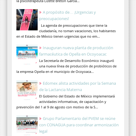
la psicoterapeuta Lizette Bretón García...
A propósito de… ¡Urgencias y
preocupaciones!
La agenda de preocupaciones que tiene la
ciudadanía, no toman vacaciones, los habitantes
en el Estado de México tienen urgencias que no em...
Inauguran nueva planta de producción
farmacéutica de Opella en Ocoyoacac
La Secretaría de Desarrollo Económico inauguró
una nueva línea de producción de probióticos de
la empresa Opella en el municipio de Ocoyoaca...
Edomex alista actividades por la Semana
de la Lactancia Materna
El Gobierno del Estado de México implementará
actividades informativas, de capacitación y
prevención del 1 al 9 de agosto con motivo de la S...
Grupo Parlamentario del PVEM se reúne
con CONAGUA para coordinar armonización
legal