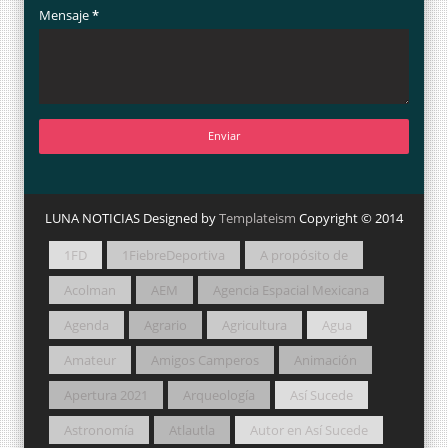
Mensaje
*
LUNA NOTICIAS Designed by
Templateism
Copyright © 2014
1FD
1FiebreDeportiva
A propósito de
Acolman
AEM
Agencia Espacial Mexicana
Agenda
Agrario
Agricultura
Agua
Amateur
Amigos Camperos
Animación
Apertura 2021
Arqueología
Así Sucede
Astronomía
Atlautla
Autor en Así Sucede