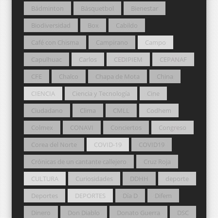
Bádminton
Básquetbol
Bienestar
Biodiversidad
Box
Cabildo
Café con Chisma
Campirano
Campo
Capulhuac
Carlos
CEDIPIEM
CEPANAF
CFE
Chalco
Chapa de Mota
China
CIENCIA
Ciencia y Tecnología
Cine
Ciudadano
Clima
CMLL
Codhem
Colmex
CONAVI
Conciertos
Congreso
Corea del Norte
COVID-19
COVID19
Crónicas de un cantante callejero
Cruz Roja
CULTURA
Curiosidades
DDHH
deporte
Deportes
DEPORTES
Día D
Difem
Dinero
Don Diablo
Donato Guerra
DSC