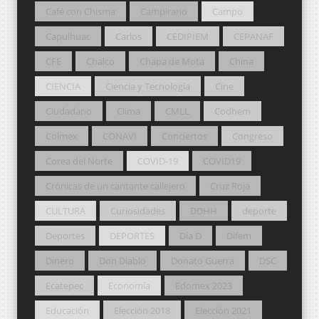
Café con Chisma
Campirano
Campo
Capulhuac
Carlos
CEDIPIEM
CEPANAF
CFE
Chalco
Chapa de Mota
China
CIENCIA
Ciencia y Tecnología
Cine
Ciudadano
Clima
CMLL
Codhem
Colmex
CONAVI
Conciertos
Congreso
Corea del Norte
COVID-19
COVID19
Crónicas de un cantante callejero
Cruz Roja
CULTURA
Curiosidades
DDHH
deporte
Deportes
DEPORTES
Día D
Difem
Dinero
Don Diablo
Donato Guerra
DSC
Ecatepec
Economía
Edomex 2023
Educación
Elección 2018
Elección 2021