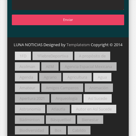
LUNA NOTICIAS Designed by
Templateism
Copyright © 2014
1FD
1FiebreDeportiva
A propósito de
Acolman
AEM
Agencia Espacial Mexicana
Agenda
Agrario
Agricultura
Agua
Amateur
Amigos Camperos
Animación
Apertura 2021
Arqueología
Así Sucede
Astronomía
Atlautla
Autor en Así Sucede
Bádminton
Básquetbol
Bienestar
Biodiversidad
Box
Cabildo