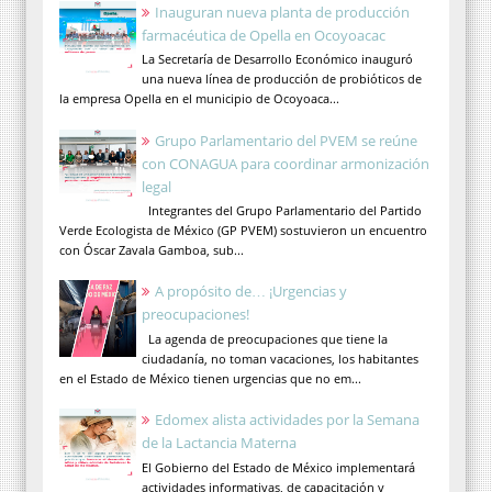
Inauguran nueva planta de producción
farmacéutica de Opella en Ocoyoacac
La Secretaría de Desarrollo Económico inauguró
una nueva línea de producción de probióticos de
la empresa Opella en el municipio de Ocoyoaca...
Grupo Parlamentario del PVEM se reúne
con CONAGUA para coordinar armonización
legal
Integrantes del Grupo Parlamentario del Partido
Verde Ecologista de México (GP PVEM) sostuvieron un encuentro
con Óscar Zavala Gamboa, sub...
A propósito de… ¡Urgencias y
preocupaciones!
La agenda de preocupaciones que tiene la
ciudadanía, no toman vacaciones, los habitantes
en el Estado de México tienen urgencias que no em...
Edomex alista actividades por la Semana
de la Lactancia Materna
El Gobierno del Estado de México implementará
actividades informativas, de capacitación y