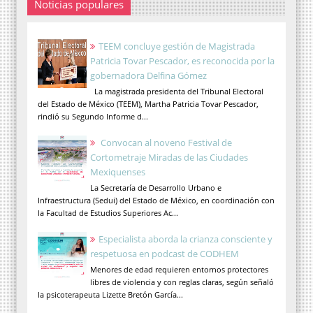
Noticias populares
TEEM concluye gestión de Magistrada
Patricia Tovar Pescador, es reconocida por la
gobernadora Delfina Gómez
La magistrada presidenta del Tribunal Electoral
del Estado de México (TEEM), Martha Patricia Tovar Pescador,
rindió su Segundo Informe d...
Convocan al noveno Festival de
Cortometraje Miradas de las Ciudades
Mexiquenses
La Secretaría de Desarrollo Urbano e
Infraestructura (Sedui) del Estado de México, en coordinación con
la Facultad de Estudios Superiores Ac...
Especialista aborda la crianza consciente y
respetuosa en podcast de CODHEM
Menores de edad requieren entornos protectores
libres de violencia y con reglas claras, según señaló
la psicoterapeuta Lizette Bretón García...