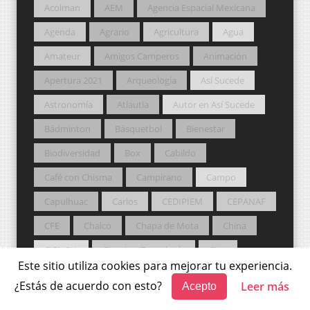
Acolman
AEM
Agencia Espacial Mexicana
Agenda
Agrario
Agricultura
Agua
Amateur
Amigos Camperos
Animación
Apertura 2021
Arqueología
Así Sucede
Astronomía
Atlautla
Autor en Así Sucede
Bádminton
Básquetbol
Bienestar
Biodiversidad
Box
Cabildo
Café con Chisma
Campirano
Campo
Capulhuac
Carlos
CEDIPIEM
CEPANAF
CFE
Chalco
Chapa de Mota
China
CIENCIA
Ciencia y Tecnología
Cine
Este sitio utiliza cookies para mejorar tu experiencia.
Ciudadano
Clima
CMLL
Codhem
¿Estás de acuerdo con esto?
Leer más
Acepto
Colmex
CONAVI
Conciertos
Congreso