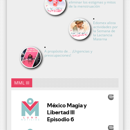
eliminar los estigmas y mitos
de la menstruación
Edomex alista
actividades por
la Semana de
la Lactancia
Materna
A propósito de… ¡Urgencias y
preocupaciones!
MML III