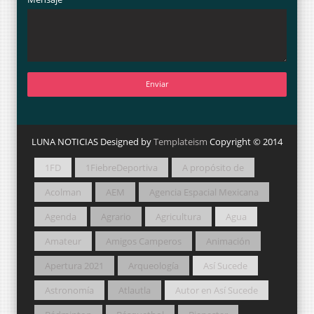
LUNA NOTICIAS Designed by
Templateism
Copyright © 2014
1FD
1FiebreDeportiva
A propósito de
Acolman
AEM
Agencia Espacial Mexicana
Agenda
Agrario
Agricultura
Agua
Amateur
Amigos Camperos
Animación
Apertura 2021
Arqueología
Así Sucede
Astronomía
Atlautla
Autor en Así Sucede