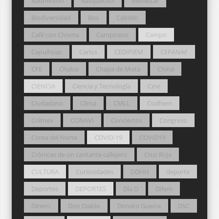
Bádminton
Básquetbol
Bienestar
Biodiversidad
Box
Cabildo
Café con Chisma
Campirano
Campo
Capulhuac
Carlos
CEDIPIEM
CEPANAF
CFE
Chalco
Chapa de Mota
China
CIENCIA
Ciencia y Tecnología
Cine
Ciudadano
Clima
CMLL
Codhem
Colmex
CONAVI
Conciertos
Congreso
Corea del Norte
COVID-19
COVID19
Crónicas de un cantante callejero
Cruz Roja
CULTURA
Curiosidades
DDHH
deporte
Deportes
DEPORTES
Día D
Difem
Dinero
Don Diablo
Donato Guerra
DSC