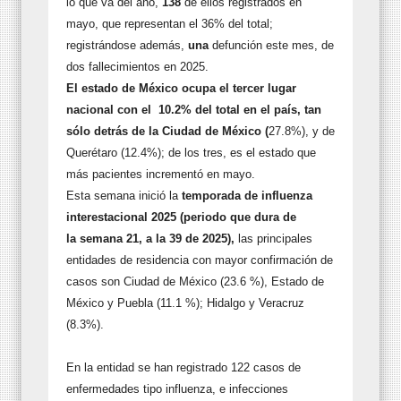
lo que va del año,
138
de ellos registrados en
mayo, que representan el 36% del total;
registrándose además,
una
defunción este mes, de
dos fallecimientos en 2025.
El estado de México ocupa el tercer lugar
nacional con el
10.2
% del total en el país, tan
sólo detrás de la Ciudad de México (
27.8%), y de
Querétaro (12.4%); de los tres, es el estado que
más pacientes incrementó en mayo.
Esta semana inició la
temporada
de influenza
inter
estacional
2
025 (
periodo que dura de
la
semana
21, a la 39
de 2025),
las principales
entidades de residencia con mayor confirmación de
casos son Ciudad de México (23.6 %), Estado de
México y Puebla (11.1 %); Hidalgo y Veracruz
(8.3%).
En la entidad se han registrado 122 casos de
enfermedades tipo influenza, e infecciones