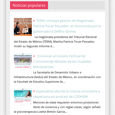
Noticias populares
TEEM concluye gestión de Magistrada
Patricia Tovar Pescador, es reconocida por la
gobernadora Delfina Gómez
La magistrada presidenta del Tribunal Electoral
del Estado de México (TEEM), Martha Patricia Tovar Pescador,
rindió su Segundo Informe d...
Convocan al noveno Festival de
Cortometraje Miradas de las Ciudades
Mexiquenses
La Secretaría de Desarrollo Urbano e
Infraestructura (Sedui) del Estado de México, en coordinación con
la Facultad de Estudios Superiores Ac...
Especialista aborda la crianza consciente y
respetuosa en podcast de CODHEM
Menores de edad requieren entornos protectores
libres de violencia y con reglas claras, según señaló
la psicoterapeuta Lizette Bretón García...