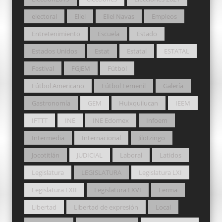
electoral
Eliel
Eliel Navas
Empleos
Entretenimiento
Escuela
Estado
Estados Unidos
Estat
Estatal
ESTATAL
Festival
FGJEM
Fútbol
Fútbol Americano
Fútbol Femenil
Galería
Gastronomía
GEM
Huixquilucan
IEEM
IFTTT
INE
INE Edomex
Infoem
Intermedia
Internacional
Jilotzingo
Jocotitlán
JUDICIAL
Laboral
Latidos
Legislatura
LEGISLATURA
Legislatura LXI
Legislatura LXII
Legislatura LXVI
Lerma
Libertad
Libertad de expresión
Local