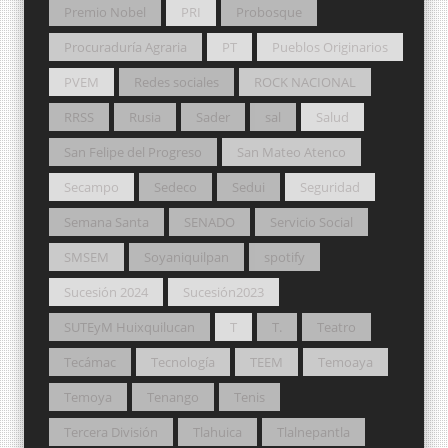
Premio Nobel
PRI
Probosque
Procuraduría Agraria
PT
Pueblos Originarios
PVEM
Redes sociales
ROCK NACIONAL
RRSS
Rusia
Sader
sal
Salud
San Felipe del Progreso
San Mateo Atenco
Secampo
Sedeco
Sedui
Seguridad
Semana Santa
SENADO
Servicio Social
SMSEM
Soyaniquilpan
spotify
Sucesión 2024
Sucesión2023
SUTEyM Huixquilucan
T
T.
Teatro
Tecámac
Tecnología
TEEM
Temoaya
Temoya
Tenango
Tenis
Tercera División
Tlahuica
Tlalnepantla