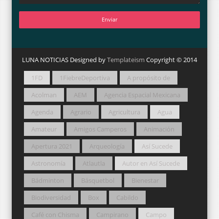
LUNA NOTICIAS Designed by
Templateism
Copyright © 2014
1FD
1FiebreDeportiva
A propósito de
Acolman
AEM
Agencia Espacial Mexicana
Agenda
Agrario
Agricultura
Agua
Amateur
Amigos Camperos
Animación
Apertura 2021
Arqueología
Así Sucede
Astronomía
Atlautla
Autor en Así Sucede
Bádminton
Básquetbol
Bienestar
Biodiversidad
Box
Cabildo
Café con Chisma
Campirano
Campo