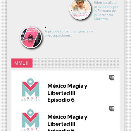
Edomex alista
actividades por
la Semana de
la Lactancia
Materna
A propósito de… ¡Urgencias y
preocupaciones!
MML III