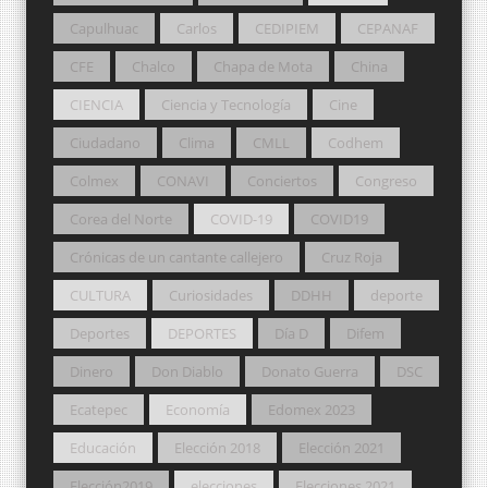
Capulhuac
Carlos
CEDIPIEM
CEPANAF
CFE
Chalco
Chapa de Mota
China
CIENCIA
Ciencia y Tecnología
Cine
Ciudadano
Clima
CMLL
Codhem
Colmex
CONAVI
Conciertos
Congreso
Corea del Norte
COVID-19
COVID19
Crónicas de un cantante callejero
Cruz Roja
CULTURA
Curiosidades
DDHH
deporte
Deportes
DEPORTES
Día D
Difem
Dinero
Don Diablo
Donato Guerra
DSC
Ecatepec
Economía
Edomex 2023
Educación
Elección 2018
Elección 2021
Elección2019
elecciones
Elecciones 2021