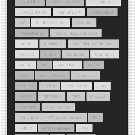
Lucha Libre
Lucha Libre AAA
LXI Legislatura
LXII Legislatura
Manuel Luna
Marcapasos
MC
Medio Ambiente
Metepec
Mexicaltzingo
México magia y libertad
morena
Movilidad
Movimiento Ciudadano
MUNDO
munic
Municipio
Municipios
MUSIC
NA
NACIONAL
NAEM
NASA
Nueva Alianza
Ocoyoacac
Ocuilan
Osfem
Otzolotepec
PAN
PEMEX
PERIFERIA
PJEM
Podcast
podcasts
Poder Judicial
Poder Judicial del Estado de México
Pol
Política
Potros Salvajes
PRD