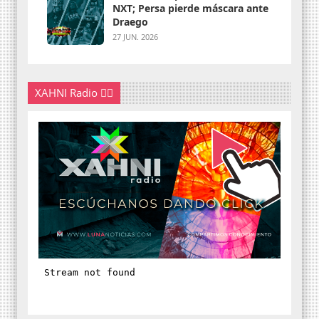
NXT; Persa pierde máscara ante
Draego
27 JUN. 2026
XAHNI Radio 👇🏽