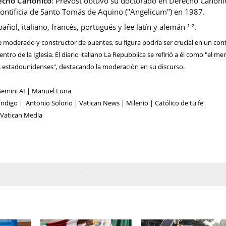
echo Canónico
: Prevost obtuvo su doctorado en Derecho Canóni
Pontificia de Santo Tomás de Aquino ("Angelicum") en 1987.
pañol, italiano, francés, portugués y lee latín y alemán ¹ ².
 moderado y constructor de puentes, su figura podría ser crucial en un con
ntro de la Iglesia. El diario italiano La Repubblica se refirió a él como "el m
 estadounidenses", destacando la moderación en su discurso.
Gemini AI | Manuel Luna
ndigo | Antonio Solorio | Vatican News | Milenio | Católico de tu fe
 Vatican Media