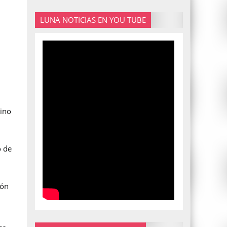
LUNA NOTICIAS EN YOU TUBE
tino
o de
ión