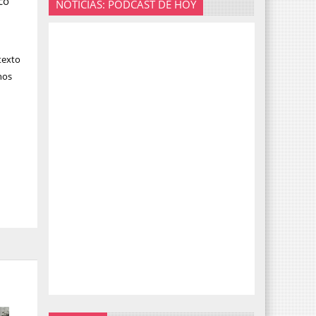
co
NOTICIAS: PODCAST DE HOY
texto
enos