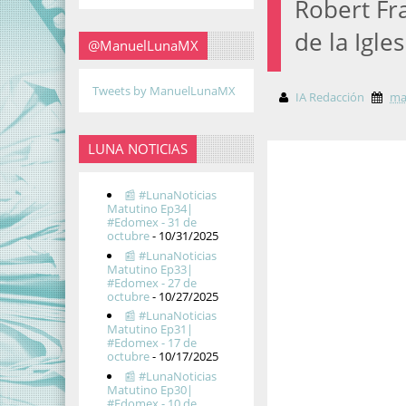
Robert Fr
de la Igles
@ManuelLunaMX
Tweets by ManuelLunaMX
IA Redacción
ma
LUNA NOTICIAS
📰 #LunaNoticias
Matutino Ep34|
#Edomex - 31 de
octubre
- 10/31/2025
📰 #LunaNoticias
Matutino Ep33|
#Edomex - 27 de
octubre
- 10/27/2025
📰 #LunaNoticias
Matutino Ep31|
#Edomex - 17 de
octubre
- 10/17/2025
📰 #LunaNoticias
Matutino Ep30|
#Edomex - 10 de