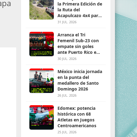
apa
la Primera Edición de
la Ruta del
Acapulcazo 4x4 para
parejas
31 JUL. 2026
Arranca el Tri
Femenil Sub-23 con
empate sin goles
ante Puerto Rico en
Santo Domingo 2026
30 JUL. 2026
México inicia jornada
en la punta del
medallero de Santo
Domingo 2026
26 JUL. 2026
Edomex: potencia
histórica con 68
Atletas en Juegos
Centroamericanos
25 JUL. 2026