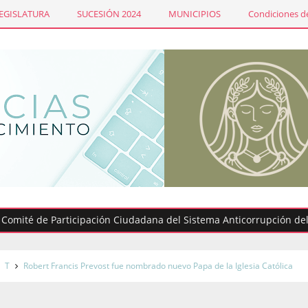
LEGISLATURA
SUCESIÓN 2024
MUNICIPIOS
Condiciones de
é de Participación Ciudadana del Sistema Anticorrupción del #Edo
T
Robert Francis Prevost fue nombrado nuevo Papa de la Iglesia Católica