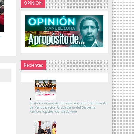
OPINIÓN
es
Recientes
Emiten convocatoria para ser parte del Comité
de Participación Ciudadana del Sistema
Anticorrupción del #Edomex