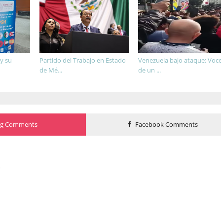
y su
Partido del Trabajo en Estado
Venezuela bajo ataque: Voc
de Mé...
de un ...
og Comments
Facebook Comments
o