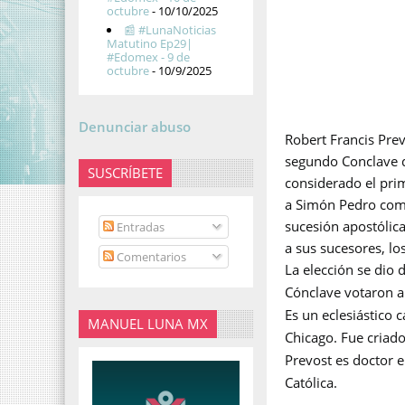
octubre
- 10/10/2025
📰 #LunaNoticias
Matutino Ep29|
#Edomex - 9 de
octubre
- 10/9/2025
Denunciar abuso
Robert Francis Prev
segundo Conclave d
SUSCRÍBETE
considerado el prime
a Simón Pedro como 
sucesión apostólica
Entradas
a sus sucesores, lo
Comentarios
La elección se dio
d
Cónclave votaron a 
Es un eclesiástico
MANUEL LUNA MX
Chicago. Fue criado
Prevost es doctor e
Católica.