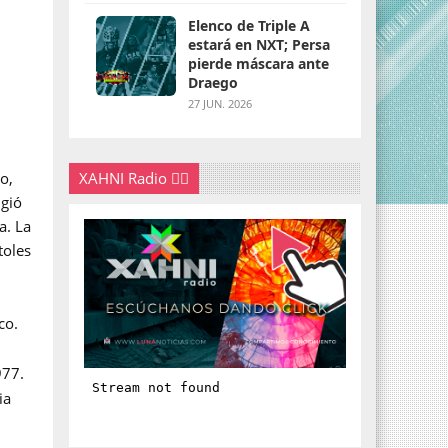
Elenco de Triple A
estará en NXT; Persa
pierde máscara ante
Draego
27 JUN. 2026
o,
XAHNI Radio 👇🏽
igió
a. La
toles
co.
977.
ia