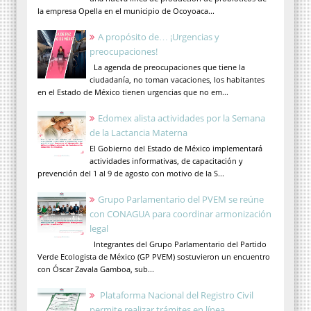
la empresa Opella en el municipio de Ocoyoaca...
A propósito de… ¡Urgencias y
preocupaciones!
La agenda de preocupaciones que tiene la
ciudadanía, no toman vacaciones, los habitantes
en el Estado de México tienen urgencias que no em...
Edomex alista actividades por la Semana
de la Lactancia Materna
El Gobierno del Estado de México implementará
actividades informativas, de capacitación y
prevención del 1 al 9 de agosto con motivo de la S...
Grupo Parlamentario del PVEM se reúne
con CONAGUA para coordinar armonización
legal
Integrantes del Grupo Parlamentario del Partido
Verde Ecologista de México (GP PVEM) sostuvieron un encuentro
con Óscar Zavala Gamboa, sub...
Plataforma Nacional del Registro Civil
permite realizar trámites en línea