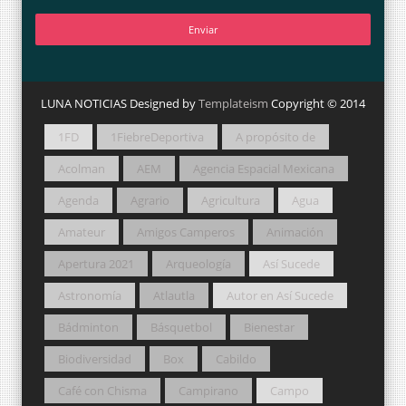
LUNA NOTICIAS Designed by
Templateism
Copyright © 2014
1FD
1FiebreDeportiva
A propósito de
Acolman
AEM
Agencia Espacial Mexicana
Agenda
Agrario
Agricultura
Agua
Amateur
Amigos Camperos
Animación
Apertura 2021
Arqueología
Así Sucede
Astronomía
Atlautla
Autor en Así Sucede
Bádminton
Básquetbol
Bienestar
Biodiversidad
Box
Cabildo
Café con Chisma
Campirano
Campo