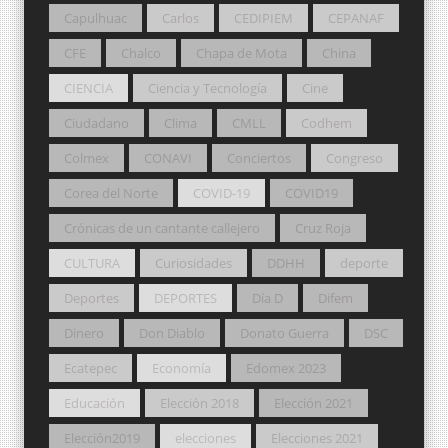
Capulhuac
Carlos
CEDIPIEM
CEPANAF
CFE
Chalco
Chapa de Mota
China
CIENCIA
Ciencia y Tecnología
Cine
Ciudadano
Clima
CMLL
Codhem
Colmex
CONAVI
Conciertos
Congreso
Corea del Norte
COVID-19
COVID19
Crónicas de un cantante callejero
Cruz Roja
CULTURA
Curiosidades
DDHH
deporte
Deportes
DEPORTES
Día D
Difem
Dinero
Don Diablo
Donato Guerra
DSC
Ecatepec
Economía
Edomex 2023
Educación
Elección 2018
Elección 2021
Elección2019
elecciones
Elecciones 2021