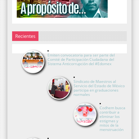
Recientes
Emiten convocatoria para ser parte del
Comité de Participación Ciudadana del
Sistema Anticorrupción del #Edomex
Sindicato de Maestros al
Servicio del Estado de México
participa en graduaciones
normales
Codhem busca
contribuir a
eliminar los
estigmas y
mitos de la
menstruación