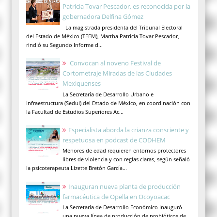
Patricia Tovar Pescador, es reconocida por la
gobernadora Delfina Gómez
La magistrada presidenta del Tribunal Electoral
del Estado de México (TEEM), Martha Patricia Tovar Pescador,
rindió su Segundo Informe d...
Convocan al noveno Festival de
Cortometraje Miradas de las Ciudades
Mexiquenses
La Secretaría de Desarrollo Urbano e
Infraestructura (Sedui) del Estado de México, en coordinación con
la Facultad de Estudios Superiores Ac...
Especialista aborda la crianza consciente y
respetuosa en podcast de CODHEM
Menores de edad requieren entornos protectores
libres de violencia y con reglas claras, según señaló
la psicoterapeuta Lizette Bretón García...
Inauguran nueva planta de producción
farmacéutica de Opella en Ocoyoacac
La Secretaría de Desarrollo Económico inauguró
una nueva línea de producción de probióticos de