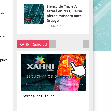
Elenco de Triple A
estará en NXT; Persa
nes
pierde máscara ante
n
Draego
27 JUN. 2026
icas,
XAHNI Radio 👇🏽
spués