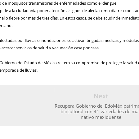
ro de mosquitos transmisores de enfermedades como el dengue.
 pide a la ciudadanía poner atención a signos de alerta como diarrea constan
l o fiebre por más de tres días. En estos casos, se debe acudir de inmediato
ercano.
afectadas por lluvias o inundaciones, se activan brigadas médicas y módulos
a acercar servicios de salud y vacunación casa por casa.
 Gobierno del Estado de México reitera su compromiso de proteger la salud 
temporada de lluvias.
Next
Recupera Gobierno del EdoMéx patrim
biocultural con 41 variedades de ma
nativo mexiquense