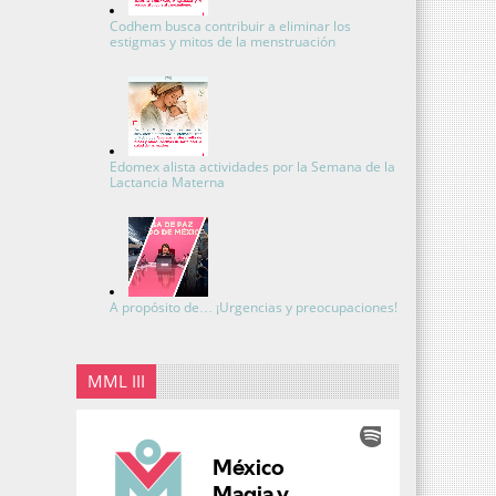
Codhem busca contribuir a eliminar los
estigmas y mitos de la menstruación
Edomex alista actividades por la Semana de la
Lactancia Materna
A propósito de… ¡Urgencias y preocupaciones!
MML III