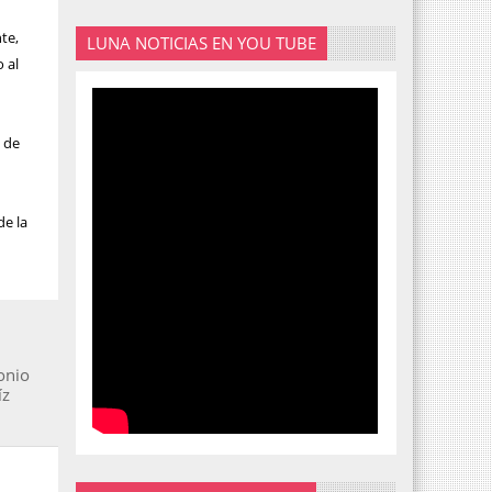
te,
LUNA NOTICIAS EN YOU TUBE
 al
 de
de la
onio
íz