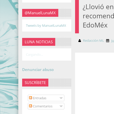
¿Llovió e
@ManuelLunaMX
recomenda
EdoMéx
Tweets by ManuelLunaMX
Redacción ML
j
LUNA NOTICIAS
Cargando...
Denunciar abuso
SUSCRÍBETE
Entradas
Comentarios