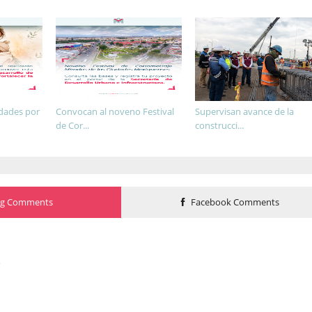
idades por
Convocan al noveno Festival
Supervisan avance de la
de Cor...
construcci...
og Comments
Facebook Comments
o