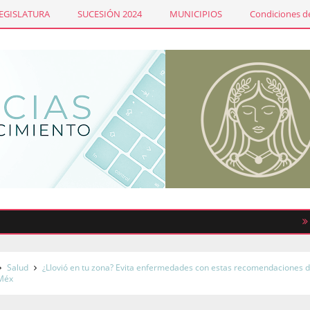
LEGISLATURA
SUCESIÓN 2024
MUNICIPIOS
Condiciones de
Sindic
Salud
¿Llovió en tu zona? Evita enfermedades con estas recomendaciones d
oMéx