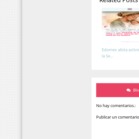
Edomex alista activ
la Se...
Bl
No hay comentarios.:
Publicar un comentari