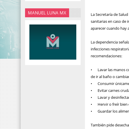
MANUEL LUNA MX
La Secretaría de Salu
sanitarias en caso de
aparecer cuando hay 
La dependencia señala
infecciones respiratoria
recomendaciones:
•
Lavar las manos c
de ir al baño o cambia
•
Consumir únicamen
•
Evitar carnes cru
•
Lavar y desinfecta
•
Hervir o freír bien
•
Guardar los alime
También pide desechar