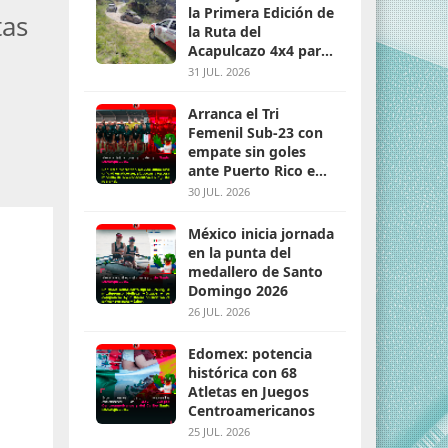
la Primera Edición de
tas
la Ruta del
Acapulcazo 4x4 para
parejas
31 JUL. 2026
Arranca el Tri
Femenil Sub-23 con
empate sin goles
ante Puerto Rico en
Santo Domingo 2026
30 JUL. 2026
México inicia jornada
en la punta del
medallero de Santo
Domingo 2026
26 JUL. 2026
Edomex: potencia
histórica con 68
Atletas en Juegos
Centroamericanos
25 JUL. 2026