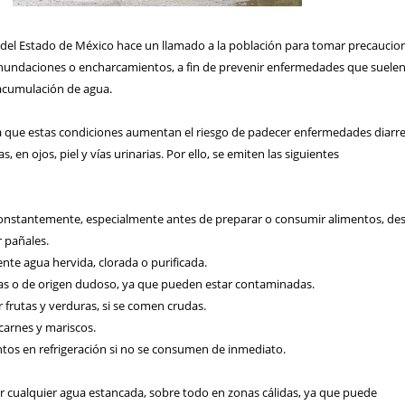
d del Estado de México hace un llamado a la población para tomar precaucio
 inundaciones o encharcamientos, a fin de prevenir enfermedades que suele
acumulación de agua.
 que estas condiciones aumentan el riesgo de padecer enfermedades diarre
s, en ojos, piel y vías urinarias. Por ello, se emiten las siguientes
onstantemente, especialmente antes de preparar o consumir alimentos, de
r pañales.
te agua hervida, clorada o purificada.
das o de origen dudoso, ya que pueden estar contaminadas.
r frutas y verduras, si se comen crudas.
 carnes y mariscos.
ntos en refrigeración si no se consumen de inmediato.
 cualquier agua estancada, sobre todo en zonas cálidas, ya que puede