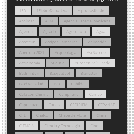
1FD
1FiebreDeportiva
A propósito de
Acolman
AEM
Agencia Espacial Mexicana
Agenda
Agrario
Agricultura
Agua
Amateur
Amigos Camperos
Animación
Apertura 2021
Arqueología
Así Sucede
Astronomía
Atlautla
Autor en Así Sucede
Bádminton
Básquetbol
Bienestar
Biodiversidad
Box
Cabildo
Café con Chisma
Campirano
Campo
Capulhuac
Carlos
CEDIPIEM
CEPANAF
CFE
Chalco
Chapa de Mota
China
CIENCIA
Ciencia y Tecnología
Cine