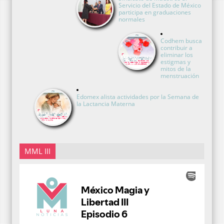
Servicio del Estado de México
participa en graduaciones
normales
Codhem busca
contribuir a
eliminar los
estigmas y
mitos de la
menstruación
Edomex alista actividades por la Semana de
la Lactancia Materna
MML III