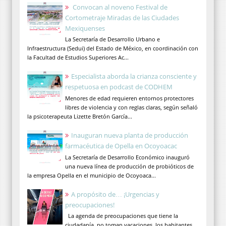
Convocan al noveno Festival de
Cortometraje Miradas de las Ciudades
Mexiquenses
La Secretaría de Desarrollo Urbano e
Infraestructura (Sedui) del Estado de México, en coordinación con
la Facultad de Estudios Superiores Ac...
Especialista aborda la crianza consciente y
respetuosa en podcast de CODHEM
Menores de edad requieren entornos protectores
libres de violencia y con reglas claras, según señaló
la psicoterapeuta Lizette Bretón García...
Inauguran nueva planta de producción
farmacéutica de Opella en Ocoyoacac
La Secretaría de Desarrollo Económico inauguró
una nueva línea de producción de probióticos de
la empresa Opella en el municipio de Ocoyoaca...
A propósito de… ¡Urgencias y
preocupaciones!
La agenda de preocupaciones que tiene la
ciudadanía, no toman vacaciones, los habitantes