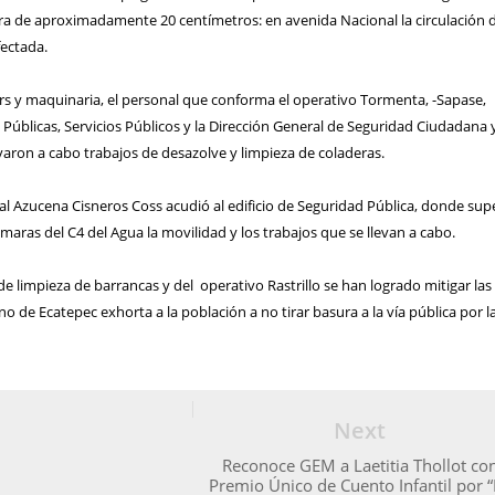
ura de aproximadamente 20 centímetros: en avenida Nacional la circulación 
fectada.
rs y maquinaria, el personal que conforma el operativo Tormenta, -Sapase,
s Públicas, Servicios Públicos y la Dirección General de Seguridad Ciudadana 
evaron a cabo trabajos de desazolve y limpieza de coladeras.
l Azucena Cisneros Coss acudió al edificio de Seguridad Pública, donde sup
ámaras del C4 del Agua la movilidad y los trabajos que se llevan a cabo.
de limpieza de barrancas y del operativo Rastrillo se han logrado mitigar las
no de Ecatepec exhorta a la población a no tirar basura a la vía pública por l
Next
Reconoce GEM a Laetitia Thollot co
Premio Único de Cuento Infantil por 