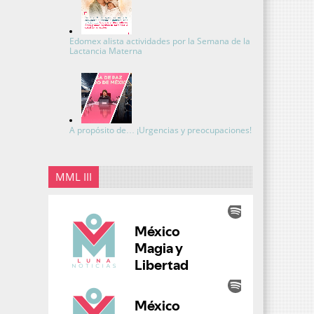
Edomex alista actividades por la Semana de la
Lactancia Materna
A propósito de… ¡Urgencias y preocupaciones!
MML III