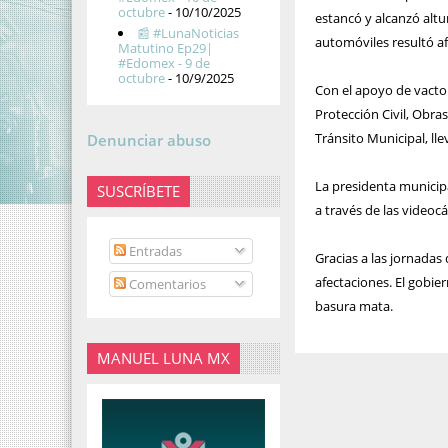
octubre
- 10/10/2025
estancó y alcanzó alt
📰 #LunaNoticias
automóviles resultó a
Matutino Ep29|
#Edomex - 9 de
octubre
- 10/9/2025
Con el apoyo de vacto
Protección Civil, Obra
Tránsito Municipal, ll
Denunciar abuso
La presidenta municipa
SUSCRÍBETE
a través de las videoc
Entradas
Gracias a las jornadas 
afectaciones. El gobier
Comentarios
basura mata.
MANUEL LUNA MX