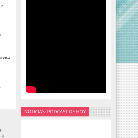
de
y
ervisó
a
NOTICIAS: PODCAST DE HOY
n
“La