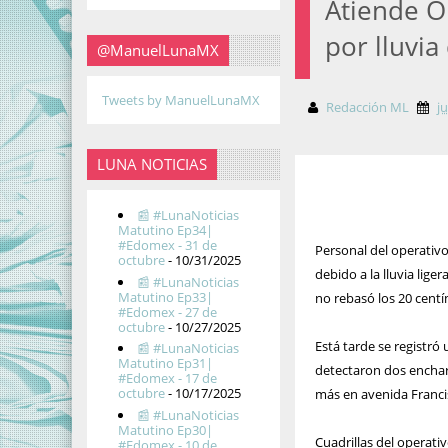
Atiende O
por lluvia
@ManuelLunaMX
Tweets by ManuelLunaMX
Redacción ML
ju
LUNA NOTICIAS
📰 #LunaNoticias
Matutino Ep34|
#Edomex - 31 de
Personal del operati
octubre
- 10/31/2025
debido a la lluvia lige
📰 #LunaNoticias
Matutino Ep33|
no rebasó los 20 centí
#Edomex - 27 de
octubre
- 10/27/2025
Está tarde se registró 
📰 #LunaNoticias
Matutino Ep31|
detectaron dos enchar
#Edomex - 17 de
octubre
- 10/17/2025
más en avenida Francis
📰 #LunaNoticias
Matutino Ep30|
Cuadrillas del operat
#Edomex - 10 de