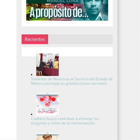
Recientes
Sindicato de Maestros al Servicio del Estado de
México participa en graduaciones normales
Codhem busca contribuir a eliminar los
estigmas y mitos de la menstruación