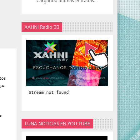
Cargando últimas entradas...
XAHNI Radio 👇🏽
tos
agua
ro
LUNA NOTICIAS EN YOU TUBE