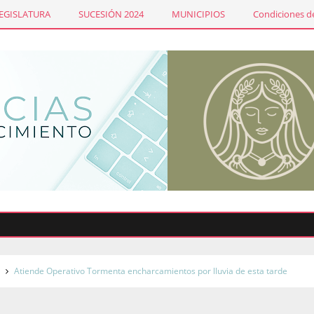
LEGISLATURA
SUCESIÓN 2024
MUNICIPIOS
Condiciones de
s
Atiende Operativo Tormenta encharcamientos por lluvia de esta tarde