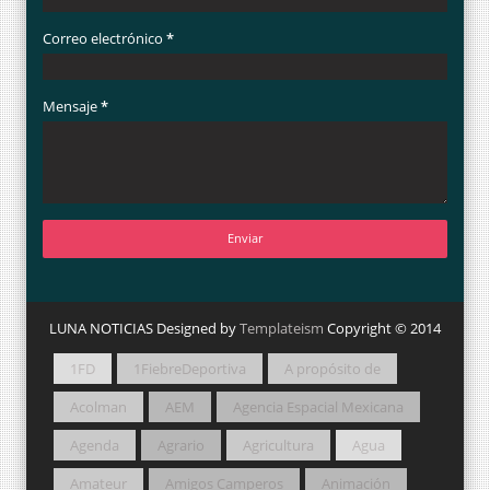
Correo electrónico
*
Mensaje
*
LUNA NOTICIAS Designed by
Templateism
Copyright © 2014
1FD
1FiebreDeportiva
A propósito de
Acolman
AEM
Agencia Espacial Mexicana
Agenda
Agrario
Agricultura
Agua
Amateur
Amigos Camperos
Animación