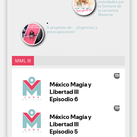
actividades por
la Semana de
la Lactancia
Materna
A propósito de… ¡Urgencias y
preocupaciones!
MML III