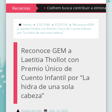
Recientes
Codhem busca contribuir a eliminar los estigm
Sindicato de Maestros al Servicio del Estado 
Home
CULTURA
ESTATAL
Reconoce GEM
a Laetitia Thollot con Premio Único de Cuento Infantil
por “La hidra de una sola cabeza”
Reconoce GEM a
Laetitia Thollot con
Premio Único de
Cuento Infantil por “La
hidra de una sola
cabeza”
Redacción ML
julio 14, 2025