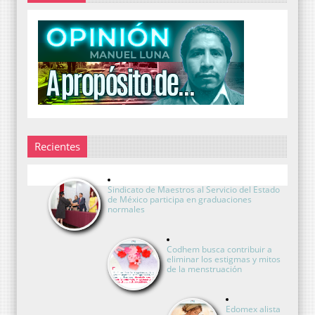
Recientes
Sindicato de Maestros al Servicio del Estado
de México participa en graduaciones
normales
Codhem busca contribuir a
eliminar los estigmas y mitos
de la menstruación
Edomex alista