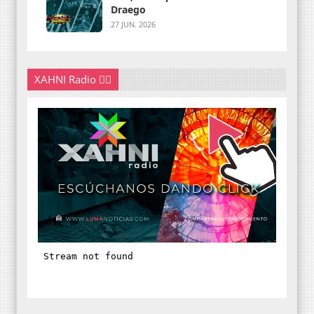
Draego
27 JUN. 2026
XAHNI Radio 👇🏽