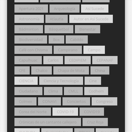
Apertura 2021
Arqueología
Así Sucede
Astronomía
Atlautla
Autor en Así Sucede
Bádminton
Básquetbol
Bienestar
Biodiversidad
Box
Cabildo
Café con Chisma
Campirano
Campo
Capulhuac
Carlos
CEDIPIEM
CEPANAF
CFE
Chalco
Chapa de Mota
China
CIENCIA
Ciencia y Tecnología
Cine
Ciudadano
Clima
CMLL
Codhem
Colmex
CONAVI
Conciertos
Congreso
Corea del Norte
COVID-19
COVID19
Crónicas de un cantante callejero
Cruz Roja