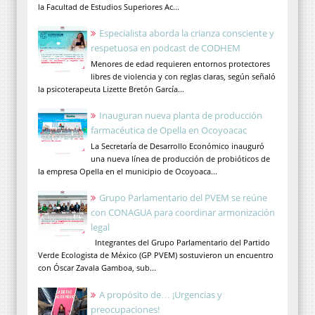
la Facultad de Estudios Superiores Ac...
Especialista aborda la crianza consciente y
respetuosa en podcast de CODHEM
Menores de edad requieren entornos protectores
libres de violencia y con reglas claras, según señaló
la psicoterapeuta Lizette Bretón García...
Inauguran nueva planta de producción
farmacéutica de Opella en Ocoyoacac
La Secretaría de Desarrollo Económico inauguró
una nueva línea de producción de probióticos de
la empresa Opella en el municipio de Ocoyoaca...
Grupo Parlamentario del PVEM se reúne
con CONAGUA para coordinar armonización
legal
Integrantes del Grupo Parlamentario del Partido
Verde Ecologista de México (GP PVEM) sostuvieron un encuentro
con Óscar Zavala Gamboa, sub...
A propósito de… ¡Urgencias y
preocupaciones!