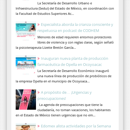
La Secretaría de Desarrollo Urbano e
Infraestructura (Sedui) del Estado de México, en coordinación con
la Facultad de Estudios Superiores Ac...
Especialista aborda la crianza consciente y
respetuosa en podcast de CODHEM
Menores de edad requieren entornos protectores
libres de violencia y con reglas claras, según señaló
la psicoterapeuta Lizette Bretón García...
Inauguran nueva planta de producción
farmacéutica de Opella en Ocoyoacac
La Secretaría de Desarrollo Económico inauguró
una nueva línea de producción de probióticos de
la empresa Opella en el municipio de Ocoyoaca...
A propósito de… ¡Urgencias y
preocupaciones!
La agenda de preocupaciones que tiene la
ciudadanía, no toman vacaciones, los habitantes
en el Estado de México tienen urgencias que no em...
Edomex alista actividades por la Semana