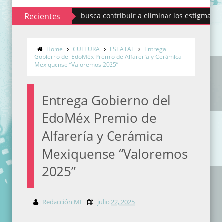
Codhem busca contribuir a eliminar los estigmas y mitos d
Recientes
Home
CULTURA
ESTATAL
Entrega
Gobierno del EdoMéx Premio de Alfarería y Cerámica
Mexiquense “Valoremos 2025”
Entrega Gobierno del
EdoMéx Premio de
Alfarería y Cerámica
Mexiquense “Valoremos
2025”
Redacción ML
julio 22, 2025