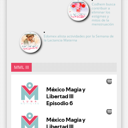
Codhem busca
contribuir a
eliminar los
estigmas y
mitos de la
menstruación
Edomex alista actividades por la Semana de
la Lactancia Materna
MML III