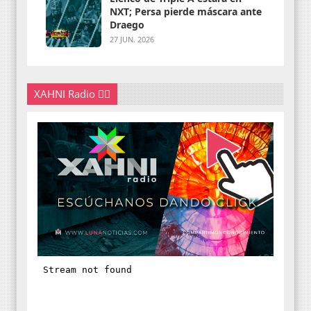
NXT; Persa pierde máscara ante
Draego
27 JUN. 2026
XAHNI Radio 👇🏽