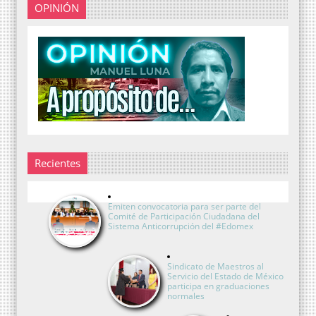
OPINIÓN
Recientes
Emiten convocatoria para ser parte del
Comité de Participación Ciudadana del
Sistema Anticorrupción del #Edomex
Sindicato de Maestros al
Servicio del Estado de México
participa en graduaciones
normales