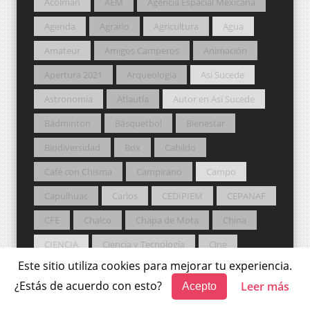
Acolman
AEM
Agencia Espacial Mexicana
Agenda
Agrario
Agricultura
Agua
Amateur
Amigos Camperos
Animación
Apertura 2021
Arqueología
Así Sucede
Astronomía
Atlautla
Autor en Así Sucede
Bádminton
Básquetbol
Bienestar
Biodiversidad
Box
Cabildo
Café con Chisma
Campirano
Campo
Capulhuac
Carlos
CEDIPIEM
CEPANAF
CFE
Chalco
Chapa de Mota
China
CIENCIA
Ciencia y Tecnología
Cine
Este sitio utiliza cookies para mejorar tu experiencia.
Ciudadano
Clima
CMLL
Codhem
¿Estás de acuerdo con esto?
Leer más
Acepto
Colmex
CONAVI
Conciertos
Congreso