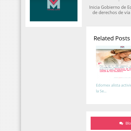
Inicia Gobierno de E
de derechos de vía
Related Posts
Edomex alista activ
la Se...
Bl