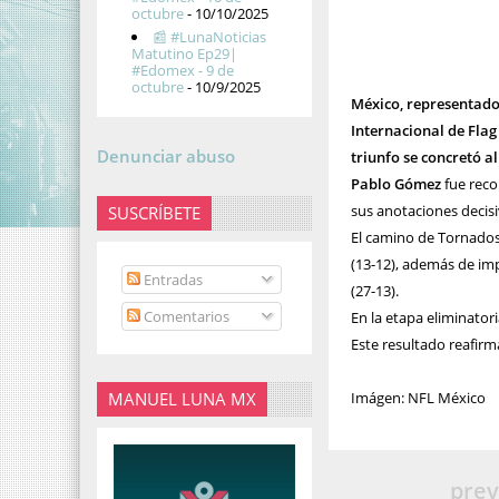
octubre
- 10/10/2025
📰 #LunaNoticias
Matutino Ep29|
#Edomex - 9 de
octubre
- 10/9/2025
México, representado
Internacional de Flag
Denunciar abuso
triunfo se concretó al
Pablo Gómez
fue reco
sus anotaciones decisi
SUSCRÍBETE
El camino de Tornados h
(13-12), además de imp
Entradas
(27-13).
Comentarios
En la etapa eliminatori
Este resultado reafirma
MANUEL LUNA MX
Imágen: NFL México
prev