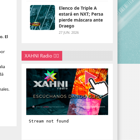
Elenco de Triple A
estará en NXT; Persa
pierde máscara ante
Draego
27 JUN. 2026
o. El
por
XAHNI Radio 👇🏽
lia
dá
nales.