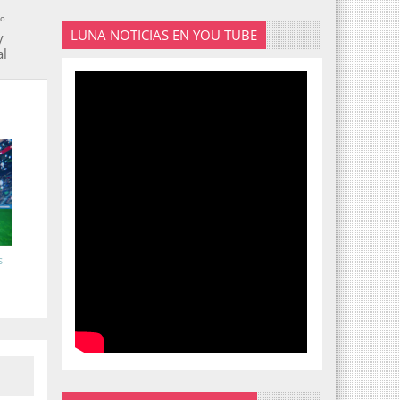
º
LUNA NOTICIAS EN YOU TUBE
y
al
s