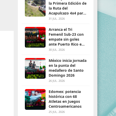
la Primera Edición de
la Ruta del
Acapulcazo 4x4 para
parejas
31 JUL. 2026
Arranca el Tri
Femenil Sub-23 con
empate sin goles
ante Puerto Rico en
Santo Domingo 2026
30 JUL. 2026
México inicia jornada
en la punta del
medallero de Santo
Domingo 2026
26 JUL. 2026
Edomex: potencia
histórica con 68
Atletas en Juegos
Centroamericanos
25 JUL. 2026