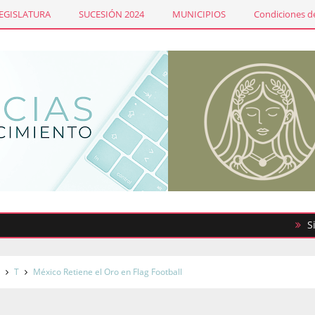
LEGISLATURA
SUCESIÓN 2024
MUNICIPIOS
Condiciones de
Sindicato
S
T
México Retiene el Oro en Flag Football