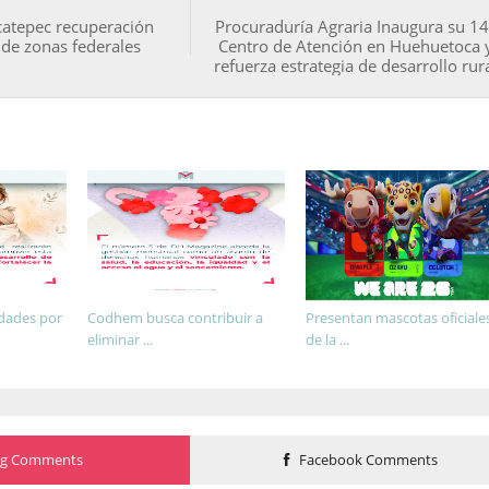
catepec recuperación
Procuraduría Agraria Inaugura su 14
 de zonas federales
Centro de Atención en Huehuetoca 
refuerza estrategia de desarrollo rur
idades por
Codhem busca contribuir a
Presentan mascotas oficiale
eliminar ...
de la ...
og Comments
Facebook Comments