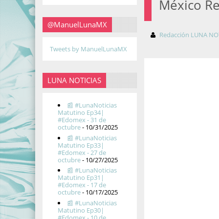
México Re
@ManuelLunaMX
Redacción LUNA NO
Tweets by ManuelLunaMX
LUNA NOTICIAS
📰 #LunaNoticias
Matutino Ep34|
#Edomex - 31 de
octubre
- 10/31/2025
📰 #LunaNoticias
Matutino Ep33|
#Edomex - 27 de
octubre
- 10/27/2025
📰 #LunaNoticias
Matutino Ep31|
#Edomex - 17 de
octubre
- 10/17/2025
📰 #LunaNoticias
Matutino Ep30|
#Edomex - 10 de