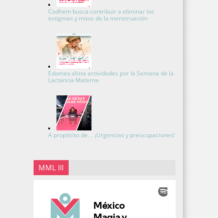
Codhem busca contribuir a eliminar los
estigmas y mitos de la menstruación
Edomex alista actividades por la Semana de la
Lactancia Materna
A propósito de… ¡Urgencias y preocupaciones!
MML III