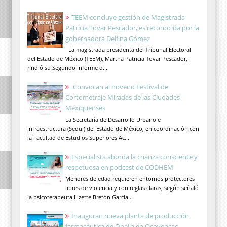
TEEM concluye gestión de Magistrada
Patricia Tovar Pescador, es reconocida por la
gobernadora Delfina Gómez
La magistrada presidenta del Tribunal Electoral
del Estado de México (TEEM), Martha Patricia Tovar Pescador,
rindió su Segundo Informe d...
Convocan al noveno Festival de
Cortometraje Miradas de las Ciudades
Mexiquenses
La Secretaría de Desarrollo Urbano e
Infraestructura (Sedui) del Estado de México, en coordinación con
la Facultad de Estudios Superiores Ac...
Especialista aborda la crianza consciente y
respetuosa en podcast de CODHEM
Menores de edad requieren entornos protectores
libres de violencia y con reglas claras, según señaló
la psicoterapeuta Lizette Bretón García...
Inauguran nueva planta de producción
farmacéutica de Opella en Ocoyoacac