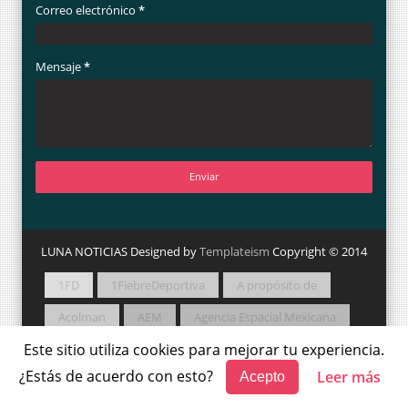
Correo electrónico
*
Mensaje
*
LUNA NOTICIAS Designed by
Templateism
Copyright © 2014
1FD
1FiebreDeportiva
A propósito de
Acolman
AEM
Agencia Espacial Mexicana
Este sitio utiliza cookies para mejorar tu experiencia.
Agenda
Agrario
Agricultura
Agua
¿Estás de acuerdo con esto?
Leer más
Acepto
Amateur
Amigos Camperos
Animación