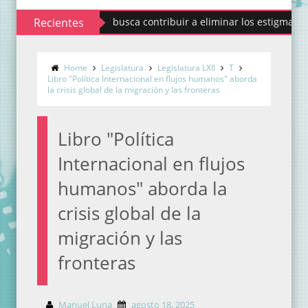
Codhem busca contribuir a eliminar los estigmas y mitos d
Recientes
Home
Legislatura
Legislatura LXII
T
Libro "Política Internacional en flujos humanos" aborda
la crisis global de la migración y las fronteras
Libro "Política
Internacional en flujos
humanos" aborda la
crisis global de la
migración y las
fronteras
Manuel Luna
agosto 18, 2025