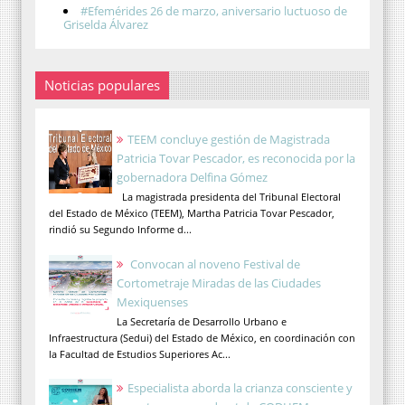
#Efemérides 26 de marzo, aniversario luctuoso de
Griselda Álvarez
Noticias populares
TEEM concluye gestión de Magistrada
Patricia Tovar Pescador, es reconocida por la
gobernadora Delfina Gómez
La magistrada presidenta del Tribunal Electoral
del Estado de México (TEEM), Martha Patricia Tovar Pescador,
rindió su Segundo Informe d...
Convocan al noveno Festival de
Cortometraje Miradas de las Ciudades
Mexiquenses
La Secretaría de Desarrollo Urbano e
Infraestructura (Sedui) del Estado de México, en coordinación con
la Facultad de Estudios Superiores Ac...
Especialista aborda la crianza consciente y