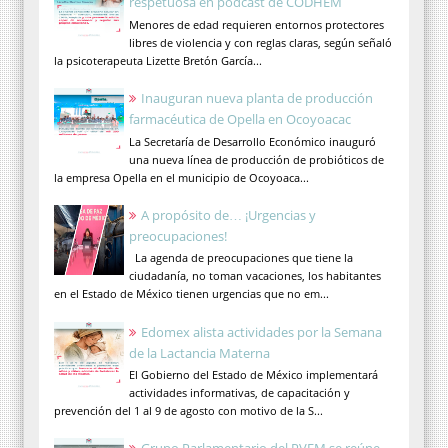
respetuosa en podcast de CODHEM
Menores de edad requieren entornos protectores
libres de violencia y con reglas claras, según señaló
la psicoterapeuta Lizette Bretón García...
Inauguran nueva planta de producción
farmacéutica de Opella en Ocoyoacac
La Secretaría de Desarrollo Económico inauguró
una nueva línea de producción de probióticos de
la empresa Opella en el municipio de Ocoyoaca...
A propósito de… ¡Urgencias y
preocupaciones!
La agenda de preocupaciones que tiene la
ciudadanía, no toman vacaciones, los habitantes
en el Estado de México tienen urgencias que no em...
Edomex alista actividades por la Semana
de la Lactancia Materna
El Gobierno del Estado de México implementará
actividades informativas, de capacitación y
prevención del 1 al 9 de agosto con motivo de la S...