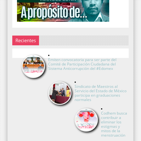
Recientes
Emiten convocatoria para ser parte del
Comité de Participación Ciudadana del
Sistema Anticorrupción del #Edomex
Sindicato de Maestros al
Servicio del Estado de México
participa en graduaciones
normales
Codhem busca
contribuir a
eliminar los
estigmas y
mitos de la
menstruación