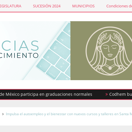
LEGISLATURA
SUCESIÓN 2024
MUNICIPIOS
Condiciones de
ico participa en graduaciones normales
Codhem busca contr
s
Impulsa el autoempleo y el bienestar con nuevos cursos y talleres en Santa 