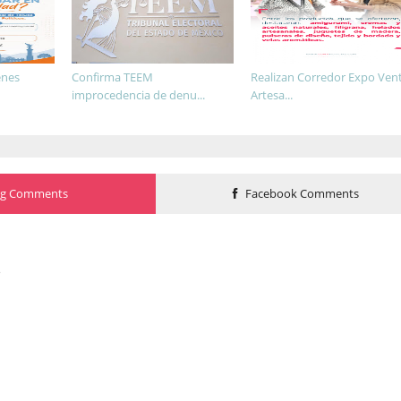
enes
Confirma TEEM
Realizan Corredor Expo Ven
improcedencia de denu...
Artesa...
og Comments
Facebook Comments
o