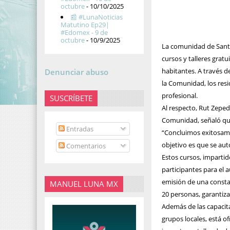
octubre
- 10/10/2025
📰 #LunaNoticias
Matutino Ep29|
#Edomex - 9 de
octubre
- 10/9/2025
La comunidad de Santa
cursos y talleres grat
habitantes. A través d
Denunciar abuso
la Comunidad, los resi
profesional.
SUSCRÍBETE
Al respecto, Rut Zeped
Comunidad, señaló qu
Entradas
“Concluimos exitosame
objetivo es que se au
Comentarios
Estos cursos, impartido
participantes para el a
emisión de una constan
MANUEL LUNA MX
20 personas, garantiz
Además de las capacita
grupos locales, está o