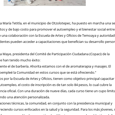
 María Tetitla, en el municipio de Otzolotepec, ha puesto en marcha una se
uitos y de bajo costo para promover el autoempleo y el bienestar social entre
e una colaboración con la Escuela de Artes y Oficios de Temoaya y autorida
dentes pueden acceder a capacitaciones que benefician su desarrollo person
a Maye, presidenta del Comité de Participación Ciudadana (Copaci) de la
e han tenido mucho éxito:
nte el de barbería. Ahorita estamos con el de aromaterapia y masajes. El
toempleé la Comunidad en estos cursos que se está ofreciendo.”
s por la Escuela de Artes y Oficios, tienen como objetivo principal capacitar 
utoempleo, el costo de inscripción es de tan solo 84 pesos, lo cual cubre la
cia oficial. Con una duración de nueve días, cada curso tiene un cupo limit
ando una atención personalizada.
ciones técnicas, la comunidad, en conjunto con la presidencia municipal y
freciendo cursos enfocados en la salud y la seguridad. Para los más jóvenes, 