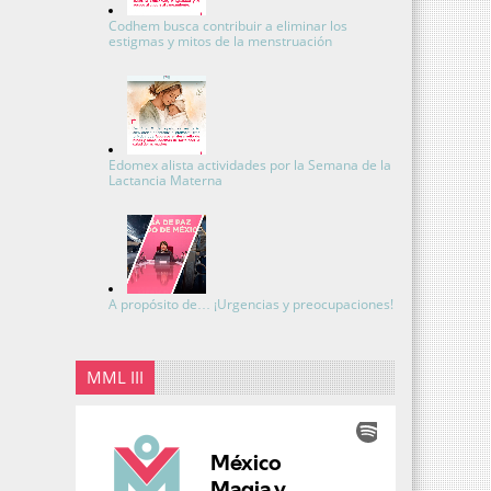
Codhem busca contribuir a eliminar los
estigmas y mitos de la menstruación
Edomex alista actividades por la Semana de la
Lactancia Materna
A propósito de… ¡Urgencias y preocupaciones!
MML III