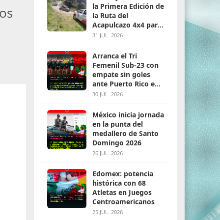
la Primera Edición de
vos
la Ruta del
Acapulcazo 4x4 para
parejas
31 JUL. 2026
Arranca el Tri
Femenil Sub-23 con
empate sin goles
ante Puerto Rico en
Santo Domingo 2026
30 JUL. 2026
México inicia jornada
en la punta del
medallero de Santo
Domingo 2026
26 JUL. 2026
Edomex: potencia
histórica con 68
Atletas en Juegos
Centroamericanos
25 JUL. 2026