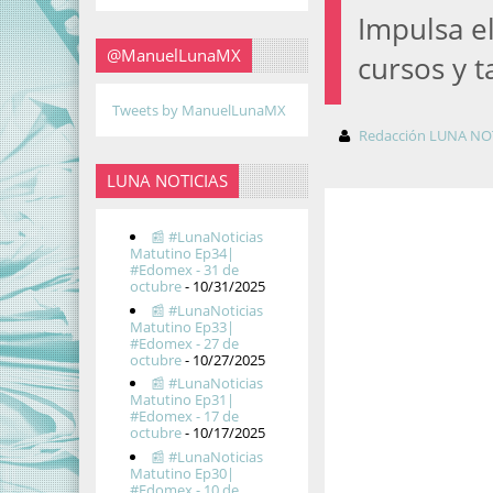
Impulsa e
@ManuelLunaMX
cursos y t
Tweets by ManuelLunaMX
Redacción LUNA NO
LUNA NOTICIAS
📰 #LunaNoticias
Matutino Ep34|
#Edomex - 31 de
octubre
- 10/31/2025
📰 #LunaNoticias
Matutino Ep33|
#Edomex - 27 de
octubre
- 10/27/2025
📰 #LunaNoticias
Matutino Ep31|
#Edomex - 17 de
octubre
- 10/17/2025
📰 #LunaNoticias
Matutino Ep30|
#Edomex - 10 de