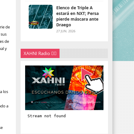
Elenco de Triple A
estará en NXT; Persa
pierde máscara ante
Draego
rie de
27 JUN. 2026
 sus
des de
al y
XAHNI Radio 👇🏽
a los
ado a
se