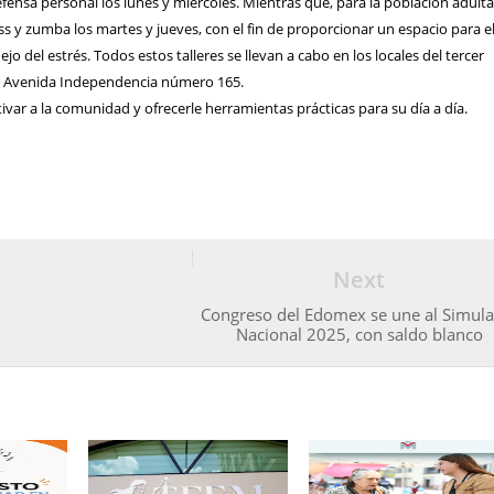
efensa personal los lunes y miércoles. Mientras que, para la población adulta
ess y zumba los martes y jueves, con el fin de proporcionar un espacio para e
nejo del estrés. Todos estos talleres se llevan a cabo en los locales del tercer
n Avenida Independencia número 165.
tivar a la comunidad y ofrecerle herramientas prácticas para su día a día.
Next
Congreso del Edomex se une al Simula
Nacional 2025, con saldo blanco