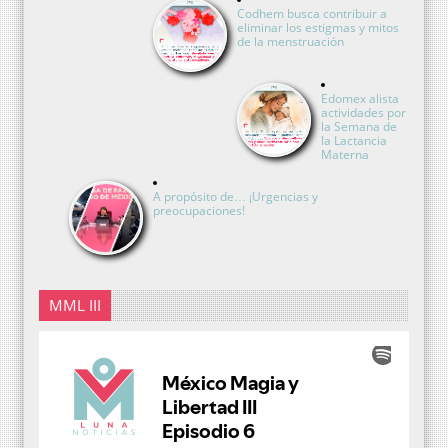
Codhem busca contribuir a
eliminar los estigmas y mitos
de la menstruación
Edomex alista
actividades por
la Semana de
la Lactancia
Materna
A propósito de… ¡Urgencias y
preocupaciones!
MML III