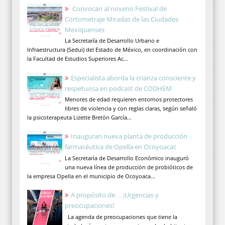
Convocan al noveno Festival de
Cortometraje Miradas de las Ciudades
Mexiquenses
La Secretaría de Desarrollo Urbano e
Infraestructura (Sedui) del Estado de México, en coordinación con
la Facultad de Estudios Superiores Ac...
Especialista aborda la crianza consciente y
respetuosa en podcast de CODHEM
Menores de edad requieren entornos protectores
libres de violencia y con reglas claras, según señaló
la psicoterapeuta Lizette Bretón García...
Inauguran nueva planta de producción
farmacéutica de Opella en Ocoyoacac
La Secretaría de Desarrollo Económico inauguró
una nueva línea de producción de probióticos de
la empresa Opella en el municipio de Ocoyoaca...
A propósito de… ¡Urgencias y
preocupaciones!
La agenda de preocupaciones que tiene la