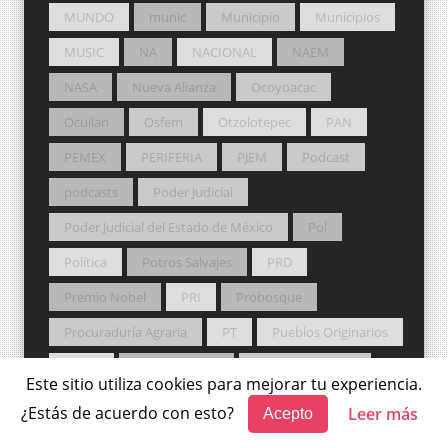
MUNDO
munic
Municipio
Municipios
MUSIC
NA
NACIONAL
NAEM
NASA
Nueva Alianza
Ocoyoacac
Ocuilan
Osfem
Otzolotepec
PAN
PEMEX
PERIFERIA
PJEM
Podcast
podcasts
Poder Judicial
Poder Judicial del Estado de México
Pol
Política
Potros Salvajes
PRD
Premio Nobel
PRI
Probosque
Procuraduría Agraria
PT
Pueblos Originarios
PVEM
Redes sociales
ROCK NACIONAL
Este sitio utiliza cookies para mejorar tu experiencia.
RRSS
Rusia
Sader
sal
Salud
¿Estás de acuerdo con esto?
Leer más
Acepto
San Felipe del Progreso
San Mateo Atenco