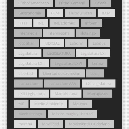
Fútbol Americano
Fútbol Femenil
Galería
Gastronomía
GEM
Huixquilucan
IEEM
IFTTT
INE
INE Edomex
Infoem
Intermedia
Internacional
Jilotzingo
Jocotitlán
JUDICIAL
Laboral
Latidos
Legislatura
LEGISLATURA
Legislatura LXI
Legislatura LXII
Legislatura LXVI
Lerma
Libertad
Libertad de expresión
Local
Lucha Libre
Lucha Libre AAA
LXI Legislatura
LXII Legislatura
Manuel Luna
Marcapasos
MC
Medio Ambiente
Metepec
Mexicaltzingo
México magia y libertad
morena
Movilidad
Movimiento Ciudadano