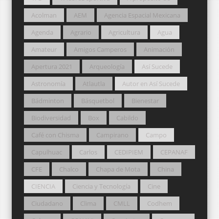
Acolman
AEM
Agencia Espacial Mexicana
Agenda
Agrario
Agricultura
Agua
Amateur
Amigos Camperos
Animación
Apertura 2021
Arqueología
Así Sucede
Astronomía
Atlautla
Autor en Así Sucede
Bádminton
Básquetbol
Bienestar
Biodiversidad
Box
Cabildo
Café con Chisma
Campirano
Campo
Capulhuac
Carlos
CEDIPIEM
CEPANAF
CFE
Chalco
Chapa de Mota
China
CIENCIA
Ciencia y Tecnología
Cine
Ciudadano
Clima
CMLL
Codhem