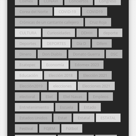
Colmex
CONAVI
Conciertos
Congreso
Corea del Norte
COVID-19
COVID19
Crónicas de un cantante callejero
Cruz Roja
CULTURA
Curiosidades
DDHH
deporte
Deportes
DEPORTES
Día D
Difem
Dinero
Don Diablo
Donato Guerra
DSC
Ecatepec
Economía
Edomex 2023
Educación
Elección 2018
Elección 2021
Elección2019
elecciones
Elecciones 2021
electoral
Eliel
Eliel Navas
Empleos
Entretenimiento
Escuela
Estado
Estados Unidos
Estat
Estatal
ESTATAL
Festival
FGJEM
Fútbol