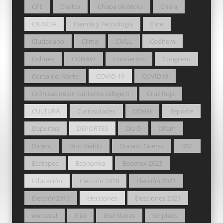
CFE
Chalco
Chapa de Mota
China
CIENCIA
Ciencia y Tecnología
Cine
Ciudadano
Clima
CMLL
Codhem
Colmex
CONAVI
Conciertos
Congreso
Corea del Norte
COVID-19
COVID19
Crónicas de un cantante callejero
Cruz Roja
CULTURA
Curiosidades
DDHH
deporte
Deportes
DEPORTES
Día D
Difem
Dinero
Don Diablo
Donato Guerra
DSC
Ecatepec
Economía
Edomex 2023
Educación
Elección 2018
Elección 2021
Elección2019
elecciones
Elecciones 2021
electoral
Eliel
Eliel Navas
Empleos