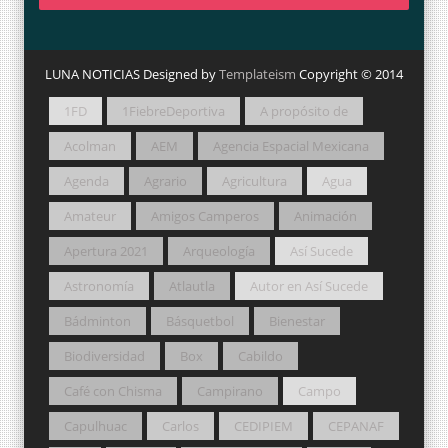
LUNA NOTICIAS Designed by
Templateism
Copyright © 2014
1FD
1FiebreDeportiva
A propósito de
Acolman
AEM
Agencia Espacial Mexicana
Agenda
Agrario
Agricultura
Agua
Amateur
Amigos Camperos
Animación
Apertura 2021
Arqueología
Así Sucede
Astronomía
Atlautla
Autor en Así Sucede
Bádminton
Básquetbol
Bienestar
Biodiversidad
Box
Cabildo
Café con Chisma
Campirano
Campo
Capulhuac
Carlos
CEDIPIEM
CEPANAF