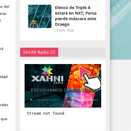
no del
Elenco de Triple A
estará en NXT; Persa
arse
pierde máscara ante
l
Draego
27 JUN. 2026
rá
XAHNI Radio 👇🏽
lidad
rales
a que