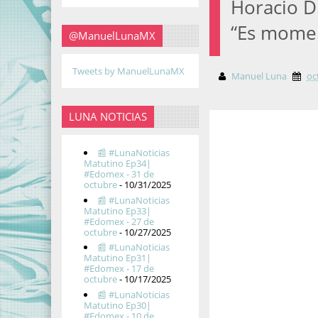
Horacio D
“Es momen
@ManuelLunaMX
Tweets by ManuelLunaMX
Manuel Luna
oc
LUNA NOTICIAS
📰 #LunaNoticias
Matutino Ep34|
#Edomex - 31 de
octubre
- 10/31/2025
📰 #LunaNoticias
Matutino Ep33|
#Edomex - 27 de
octubre
- 10/27/2025
📰 #LunaNoticias
Matutino Ep31|
#Edomex - 17 de
octubre
- 10/17/2025
📰 #LunaNoticias
Matutino Ep30|
#Edomex - 10 de