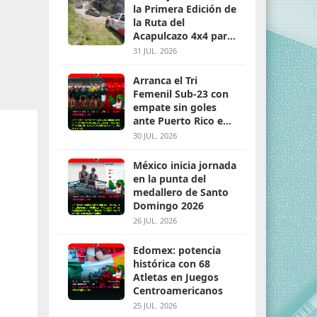
la Primera Edición de
la Ruta del
Acapulcazo 4x4 para
parejas
31 JUL. 2026
Arranca el Tri
Femenil Sub-23 con
empate sin goles
ante Puerto Rico en
Santo Domingo 2026
30 JUL. 2026
México inicia jornada
en la punta del
medallero de Santo
Domingo 2026
26 JUL. 2026
Edomex: potencia
histórica con 68
Atletas en Juegos
Centroamericanos
25 JUL. 2026