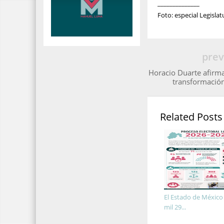
______________
Foto: especial Legislat
prev
Horacio Duarte afirm
transformació
Related Posts
El Estado de México
mil 29...