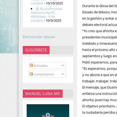
octubre
- 10/10/2025
Durante la Glosa del S
📰 #LunaNoticias
Estado de México, Hora
Matutino Ep29|
#Edomex - 9 de
en la gestión y evitar 
octubre
- 10/9/2025
debate electoral actua
“Yo creo que ahorita 
Denunciar abuso
presidentes municipal
indebido y innecesario 
SUSCRÍBETE
hasta el próximo año c
septiembre y luego en 
Pidió esperarnos, para
Entradas
“Es esperarnos, porqu
Comentarios
y no abone a que en e
trabajar, trabajar, trab
El mensaje, que Duarte
MANUEL LUNA MX
enfatiza una instrucci
ahorita, pues hay mu
El objetivo prioritario
la ciudadanía perciba q