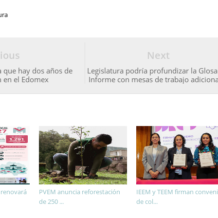
ura
ious
Next
a que hay dos años de
Legislatura podría profundizar la Glosa
n en el Edomex
Informe con mesas de trabajo adiciona
 renovará
PVEM anuncia reforestación
IEEM y TEEM firman conven
de 250 ...
de col...