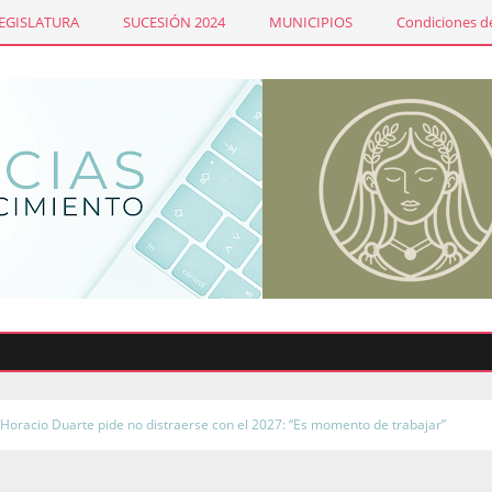
LEGISLATURA
SUCESIÓN 2024
MUNICIPIOS
Condiciones de
Horacio Duarte pide no distraerse con el 2027: “Es momento de trabajar”