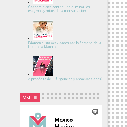
Codhem busca contribuir a eliminar los
estigmas y mitos de la menstruación
Edomex alista actividades por la Semana de la
Lactancia Materna
A propósito de… ¡Urgencias y preocupaciones!
MML III