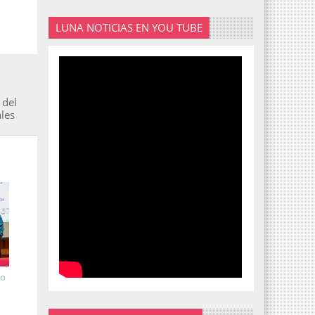
LUNA NOTICIAS EN YOU TUBE
 del
les
io