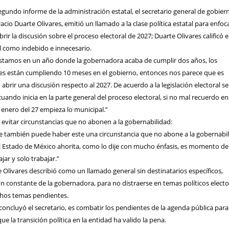
egundo informe de la administración estatal, el secretario general de gobier
cio Duarte Olivares, emitió un llamado a la clase política estatal para enfoc
abrir la discusión sobre el proceso electoral de 2027; Duarte Olivares calificó e
l como indebido e innecesario.
estamos en un año donde la gobernadora acaba de cumplir dos años, los
es están cumpliendo 10 meses en el gobierno, entonces nos parece que es
abrir una discusión respecto al 2027. De acuerdo a la legislación electoral se
uando inicia en la parte general del proceso electoral, si no mal recuerdo en
enero del 27 empieza lo municipal.”
 evitar circunstancias que no abonen a la gobernabilidad:
e también puede haber este una circunstancia que no abone a la gobernabi
l Estado de México ahorita, como lo dije con mucho énfasis, es momento de
ajar y solo trabajar.”
 Olivares describió como un llamado general sin destinatarios específicos,
ón constante de la gobernadora, para no distraerse en temas políticos electo
chos temas pendientes.
, concluyó el secretario, es combatir los pendientes de la agenda pública par
ue la transición política en la entidad ha valido la pena.