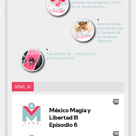
eliminar los estigmas y mitos
de la menstruación
Edomex alista
actividades por
la Semana de
la Lactancia
Materna
A propósito de… ¡Urgencias y
preocupaciones!
MML III