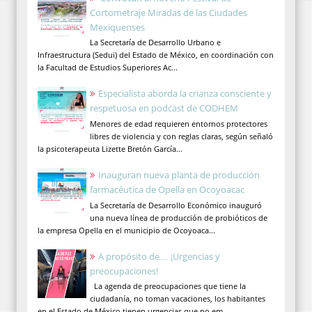
Cortometraje Miradas de las Ciudades
Mexiquenses
La Secretaría de Desarrollo Urbano e
Infraestructura (Sedui) del Estado de México, en coordinación con
la Facultad de Estudios Superiores Ac...
Especialista aborda la crianza consciente y
respetuosa en podcast de CODHEM
Menores de edad requieren entornos protectores
libres de violencia y con reglas claras, según señaló
la psicoterapeuta Lizette Bretón García...
Inauguran nueva planta de producción
farmacéutica de Opella en Ocoyoacac
La Secretaría de Desarrollo Económico inauguró
una nueva línea de producción de probióticos de
la empresa Opella en el municipio de Ocoyoaca...
A propósito de… ¡Urgencias y
preocupaciones!
La agenda de preocupaciones que tiene la
ciudadanía, no toman vacaciones, los habitantes
en el Estado de México tienen urgencias que no em...