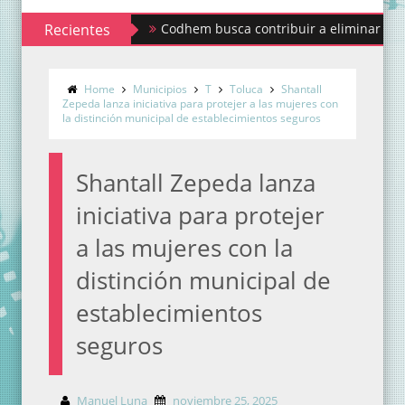
Recientes
Codhem busca contribuir a eliminar los estigmas
Home
Municipios
T
Toluca
Shantall
Zepeda lanza iniciativa para protejer a las mujeres con
la distinción municipal de establecimientos seguros
Shantall Zepeda lanza
iniciativa para protejer
a las mujeres con la
distinción municipal de
establecimientos
seguros
Manuel Luna
noviembre 25, 2025