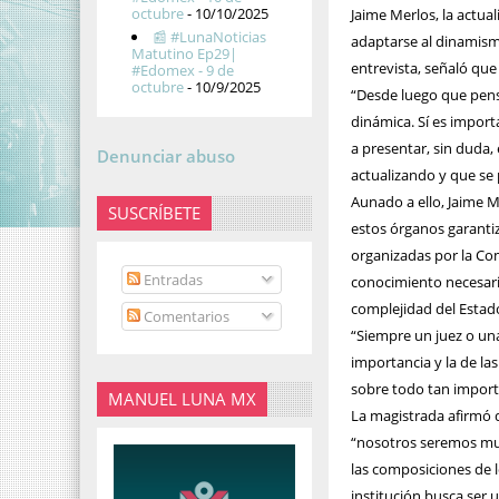
octubre
- 10/10/2025
Jaime Merlos, la actua
📰 #LunaNoticias
adaptarse al dinamismo
Matutino Ep29|
entrevista, señaló que
#Edomex - 9 de
octubre
- 10/9/2025
“Desde luego que pens
dinámica. Sí es import
a presentar, sin duda,
Denunciar abuso
actualizando y que se 
Aunado a ello, Jaime M
SUSCRÍBETE
estos órganos garantiz
organizadas por la Com
Entradas
conocimiento necesario
complejidad del Estad
Comentarios
“Siempre un juez o una
importancia y la de la
sobre todo tan importa
MANUEL LUNA MX
La magistrada afirmó 
“nosotros seremos mu
las composiciones de l
institución busca ser 