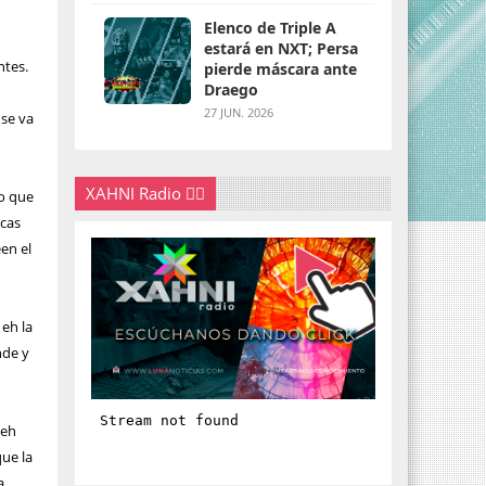
Elenco de Triple A
estará en NXT; Persa
ntes.
pierde máscara ante
Draego
27 JUN. 2026
 se va
XAHNI Radio 👇🏽
do que
icas
en el
 eh la
nde y
 eh
que la
a