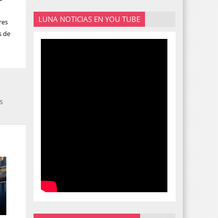
LUNA NOTICIAS EN YOU TUBE
res
s de
s