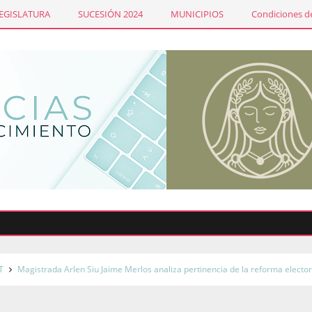
LEGISLATURA
SUCESIÓN 2024
MUNICIPIOS
Condiciones de
Sin
T
Magistrada Arlen Siu Jaime Merlos analiza pertinencia de la reforma elector