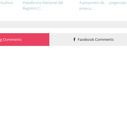
nsultivo
Plataforma Nacional del
A propósito de… ¡Urgencias
Registro C...
preocu...
og Comments
Facebook Comments
o