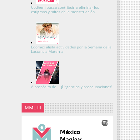
Codhem busca contribuir a eliminar los
estigmas y mitos de la menstruación
Edomex alista actividades por la Semana de la
Lactancia Materna
A propósito de… ¡Urgencias y preocupaciones!
MML III