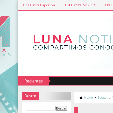
Una Fiebre Deportiva
ESTADO DE MÉXICO
LXI 
Recientes
rtometraje Miradas de las Ciudades Mexiquenses
Buscar
Home
Estatal