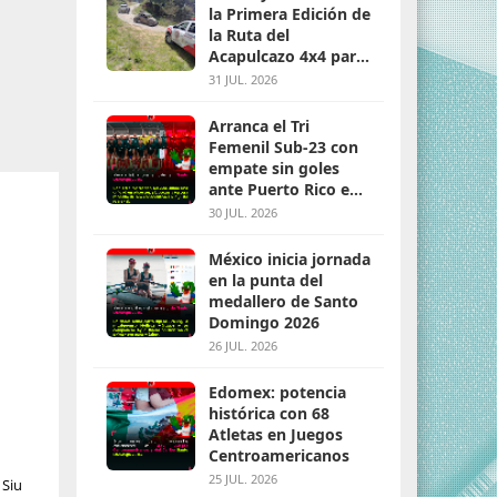
la Primera Edición de
la Ruta del
Acapulcazo 4x4 para
parejas
31 JUL. 2026
Arranca el Tri
Femenil Sub-23 con
empate sin goles
ante Puerto Rico en
Santo Domingo 2026
30 JUL. 2026
México inicia jornada
en la punta del
medallero de Santo
Domingo 2026
26 JUL. 2026
Edomex: potencia
histórica con 68
Atletas en Juegos
Centroamericanos
25 JUL. 2026
 Siu