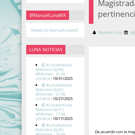
Magistrad
pertinenci
@ManuelLunaMX
Tweets by ManuelLunaMX
Manuel Luna
fe
LUNA NOTICIAS
📰 #LunaNoticias
Matutino Ep34|
#Edomex - 31 de
octubre
- 10/31/2025
📰 #LunaNoticias
Matutino Ep33|
#Edomex - 27 de
octubre
- 10/27/2025
📰 #LunaNoticias
Matutino Ep31|
#Edomex - 17 de
octubre
- 10/17/2025
📰 #LunaNoticias
Matutino Ep30|
De acuerdo con la magi
#Edomex - 10 de