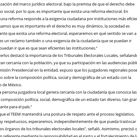
lización del marco jurídico electoral, bajo la premisa de que el derecho debe
 social, por lo que, es importante que exista una reforma electoral. En
 una reforma responde a la exigencia ciudadana por instituciones más eficie
amos que es importante eh el derecho es muy dinámico, la sociedad es
ante que exista una reforma electoral, esperaremos en qué sentido se van a
 es un reclamo también o una exigencia de la ciudadanía que se puedan ir
puedan ir que es que sean eficientes las instituciones.”
erlos destacó la importancia de los Tribunales Electorales Locales, señalan
an cercanía con la población, ya que su participación en las audiencias públ
isión Presidencial en la entidad, expuso que los juzgadores regionales pose
 sobre la composición política, social y demográfica de un estado con la
o de México.
 persona juzgadora local genera cercanía con la ciudadanía que conozca las
s composición política, social, demográfica de un estado tan diverso, tan gra
nte para el país.”
que el TEEM mantendrá una postura de respeto ante el proceso legislativo,
y respetuosos, esperaremos, independientemente de que pueda trastocar
os órganos de los tribunales electorales locales”, señaló. Asimismo, precisó 
un referente mediante la responsabilidad en el gasto y el fortalecimiento de l