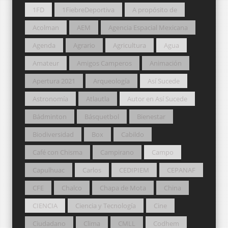
1FD
1FiebreDeportiva
A propósito de
Acolman
AEM
Agencia Espacial Mexicana
Agenda
Agrario
Agricultura
Agua
Amateur
Amigos Camperos
Animación
Apertura 2021
Arqueología
Así Sucede
Astronomía
Atlautla
Autor en Así Sucede
Bádminton
Básquetbol
Bienestar
Biodiversidad
Box
Cabildo
Café con Chisma
Campirano
Campo
Capulhuac
Carlos
CEDIPIEM
CEPANAF
CFE
Chalco
Chapa de Mota
China
CIENCIA
Ciencia y Tecnología
Cine
Ciudadano
Clima
CMLL
Codhem