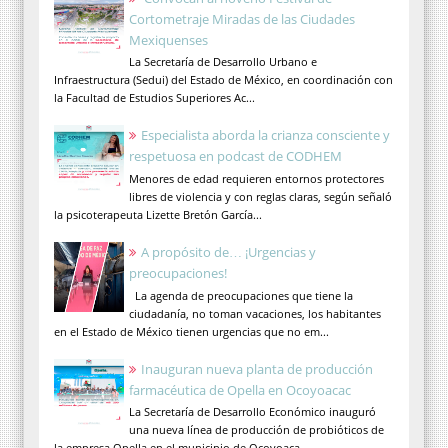
Cortometraje Miradas de las Ciudades
Mexiquenses
La Secretaría de Desarrollo Urbano e
Infraestructura (Sedui) del Estado de México, en coordinación con
la Facultad de Estudios Superiores Ac...
Especialista aborda la crianza consciente y
respetuosa en podcast de CODHEM
Menores de edad requieren entornos protectores
libres de violencia y con reglas claras, según señaló
la psicoterapeuta Lizette Bretón García...
A propósito de… ¡Urgencias y
preocupaciones!
La agenda de preocupaciones que tiene la
ciudadanía, no toman vacaciones, los habitantes
en el Estado de México tienen urgencias que no em...
Inauguran nueva planta de producción
farmacéutica de Opella en Ocoyoacac
La Secretaría de Desarrollo Económico inauguró
una nueva línea de producción de probióticos de
la empresa Opella en el municipio de Ocoyoaca...