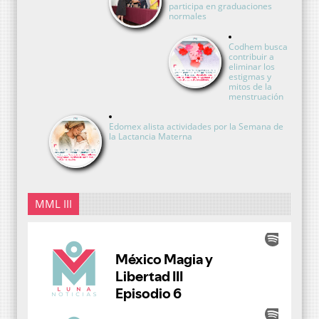
participa en graduaciones
normales
Codhem busca
contribuir a
eliminar los
estigmas y
mitos de la
menstruación
Edomex alista actividades por la Semana de
la Lactancia Materna
MML III