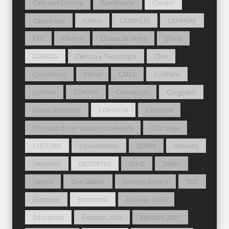
Café con Chisma
Campirano
Campo
Capulhuac
Carlos
CEDIPIEM
CEPANAF
CFE
Chalco
Chapa de Mota
China
CIENCIA
Ciencia y Tecnología
Cine
Ciudadano
Clima
CMLL
Codhem
Colmex
CONAVI
Conciertos
Congreso
Corea del Norte
COVID-19
COVID19
Crónicas de un cantante callejero
Cruz Roja
CULTURA
Curiosidades
DDHH
deporte
Deportes
DEPORTES
Día D
Difem
Dinero
Don Diablo
Donato Guerra
DSC
Ecatepec
Economía
Edomex 2023
Educación
Elección 2018
Elección 2021