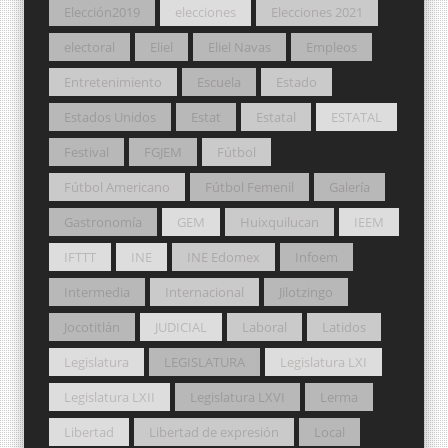
Elección2019
elecciones
Elecciones 2021
electoral
Eliel
Eliel Navas
Empleos
Entretenimiento
Escuela
Estado
Estados Unidos
Estat
Estatal
ESTATAL
Festival
FGJEM
Fútbol
Fútbol Americano
Fútbol Femenil
Galería
Gastronomía
GEM
Huixquilucan
IEEM
IFTTT
INE
INE Edomex
Infoem
Intermedia
Internacional
Jilotzingo
Jocotitlán
JUDICIAL
Laboral
Latidos
Legislatura
LEGISLATURA
Legislatura LXI
Legislatura LXII
Legislatura LXVI
Lerma
Libertad
Libertad de expresión
Local