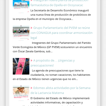
Inauguran nueva planta de producción
farmacéutica de Opella en Ocoyoacac
La Secretaría de Desarrollo Económico inauguró
una nueva línea de producción de probióticos de
la empresa Opella en el municipio de Ocoyoaca...
Grupo Parlamentario del PVEM se reúne
con CONAGUA para coordinar armonización
legal
Integrantes del Grupo Parlamentario del Partido
Verde Ecologista de México (GP PVEM) sostuvieron un encuentro
con Óscar Zavala Gamboa, sub...
A propósito de… ¡Urgencias y
preocupaciones!
La agenda de preocupaciones que tiene la
ciudadanía, no toman vacaciones, los habitantes
en el Estado de México tienen urgencias que no em...
Edomex alista actividades por la Semana
de la Lactancia Materna
El Gobierno del Estado de México implementará
actividades informativas, de capacitación y