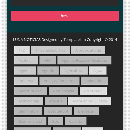
LUNA NOTICIAS Designed by
Templateism
Copyright © 2014
1FD
1FiebreDeportiva
A propósito de
Acolman
AEM
Agencia Espacial Mexicana
Agenda
Agrario
Agricultura
Agua
Amateur
Amigos Camperos
Animación
Apertura 2021
Arqueología
Así Sucede
Astronomía
Atlautla
Autor en Así Sucede
Bádminton
Básquetbol
Bienestar
Biodiversidad
Box
Cabildo