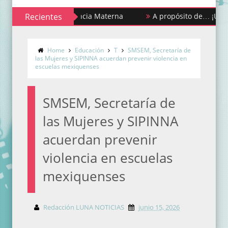
ana de la Lactancia Materna
Recientes
A propósito de… ¡Urgencias y 
Home
Educación
T
SMSEM, Secretaría de
las Mujeres y SIPINNA acuerdan prevenir violencia en
escuelas mexiquenses
SMSEM, Secretaría de
las Mujeres y SIPINNA
acuerdan prevenir
violencia en escuelas
mexiquenses
Redacción LUNA NOTICIAS
junio 15, 2026