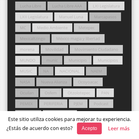
Lucha Libre
Lucha Libre AAA
LXI Legislatura
LXII Legislatura
Manuel Luna
Marcapasos
MC
Medio Ambiente
Metepec
Mexicaltzingo
México magia y libertad
morena
Movilidad
Movimiento Ciudadano
MUNDO
munic
Municipio
Municipios
MUSIC
NA
NACIONAL
NAEM
NASA
Nueva Alianza
Ocoyoacac
Ocuilan
Osfem
Otzolotepec
PAN
PEMEX
PERIFERIA
PJEM
Podcast
podcasts
Poder Judicial
Este sitio utiliza cookies para mejorar tu experiencia.
Poder Judicial del Estado de México
Pol
¿Estás de acuerdo con esto?
Leer más
Acepto
Política
Potros Salvajes
PRD