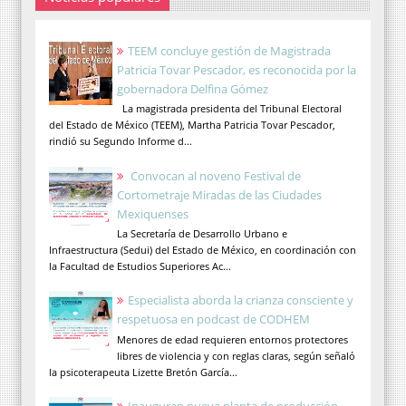
TEEM concluye gestión de Magistrada
Patricia Tovar Pescador, es reconocida por la
gobernadora Delfina Gómez
La magistrada presidenta del Tribunal Electoral
del Estado de México (TEEM), Martha Patricia Tovar Pescador,
rindió su Segundo Informe d...
Convocan al noveno Festival de
Cortometraje Miradas de las Ciudades
Mexiquenses
La Secretaría de Desarrollo Urbano e
Infraestructura (Sedui) del Estado de México, en coordinación con
la Facultad de Estudios Superiores Ac...
Especialista aborda la crianza consciente y
respetuosa en podcast de CODHEM
Menores de edad requieren entornos protectores
libres de violencia y con reglas claras, según señaló
la psicoterapeuta Lizette Bretón García...