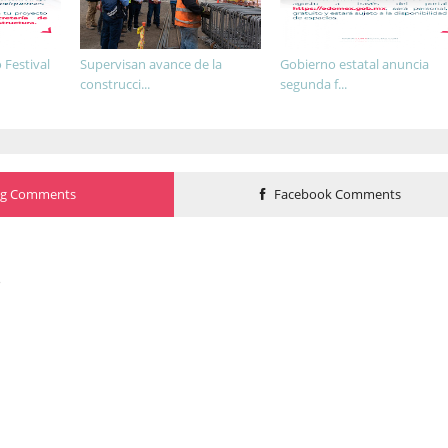
Festival
Supervisan avance de la
Gobierno estatal anuncia
construcci...
segunda f...
og Comments
Facebook Comments
o