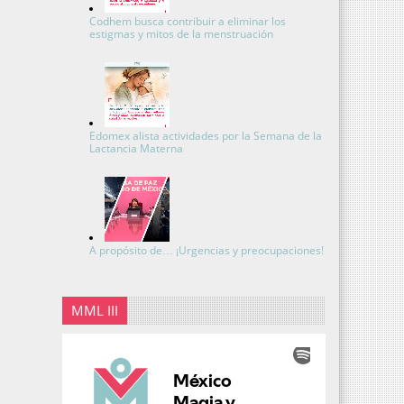
Codhem busca contribuir a eliminar los
estigmas y mitos de la menstruación
Edomex alista actividades por la Semana de la
Lactancia Materna
A propósito de… ¡Urgencias y preocupaciones!
MML III