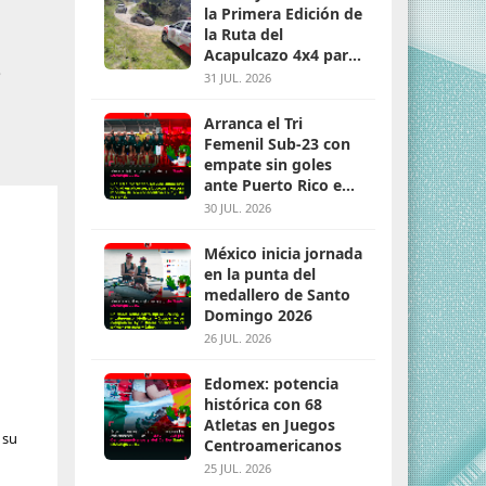
la Primera Edición de
la Ruta del
Acapulcazo 4x4 para
s
parejas
31 JUL. 2026
Arranca el Tri
Femenil Sub-23 con
empate sin goles
ante Puerto Rico en
Santo Domingo 2026
30 JUL. 2026
México inicia jornada
en la punta del
medallero de Santo
Domingo 2026
26 JUL. 2026
Edomex: potencia
histórica con 68
Atletas en Juegos
 su
Centroamericanos
25 JUL. 2026