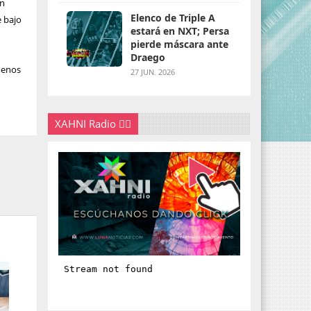
en
Elenco de Triple A
e bajo
estará en NXT; Persa
pierde máscara ante
Draego
menos
27 JUN. 2026
XAHNI Radio 👇🏽