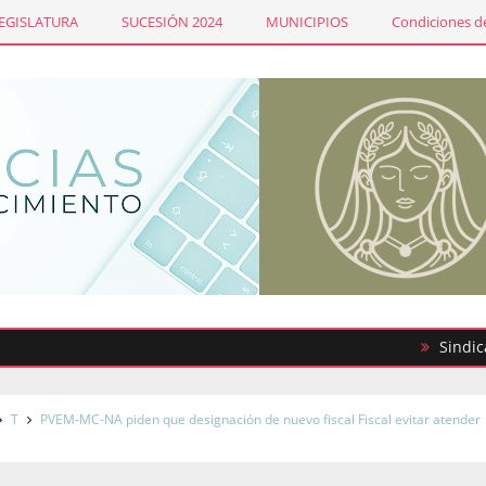
LEGISLATURA
SUCESIÓN 2024
MUNICIPIOS
Condiciones de
Sindicato de 
T
PVEM-MC-NA piden que designación de nuevo fiscal Fiscal evitar atender