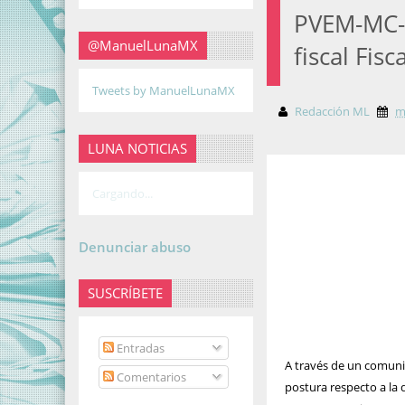
PVEM-MC-
@ManuelLunaMX
fiscal Fis
Tweets by ManuelLunaMX
Redacción ML
m
LUNA NOTICIAS
Cargando...
Denunciar abuso
SUSCRÍBETE
Entradas
A través de un comuni
Comentarios
postura respecto a la d