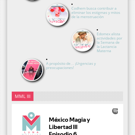
Codhem busca contribuir a
eliminar los estigmas y mitos
de la menstruación
Edomex alista
actividades por
la Semana de
la Lactancia
Materna
A propósito de… ¡Urgencias y
preocupaciones!
MML III