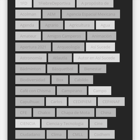
1FD
1FiebreDeportiva
A propósito de
Acolman
AEM
Agencia Espacial Mexicana
Agenda
Agrario
Agricultura
Agua
Amateur
Amigos Camperos
Animación
Apertura 2021
Arqueología
Así Sucede
Astronomía
Atlautla
Autor en Así Sucede
Bádminton
Básquetbol
Bienestar
Biodiversidad
Box
Cabildo
Café con Chisma
Campirano
Campo
Capulhuac
Carlos
CEDIPIEM
CEPANAF
CFE
Chalco
Chapa de Mota
China
CIENCIA
Ciencia y Tecnología
Cine
Ciudadano
Clima
CMLL
Codhem