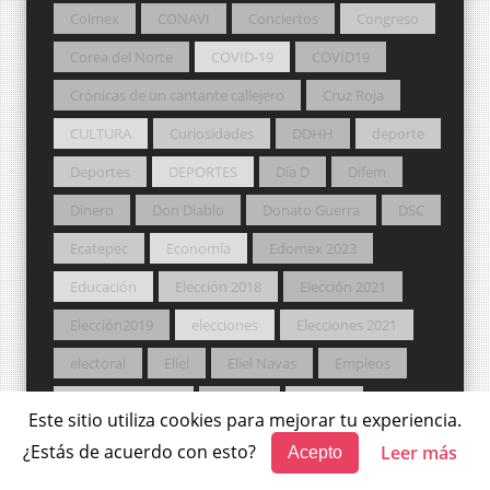
Colmex
CONAVI
Conciertos
Congreso
Corea del Norte
COVID-19
COVID19
Crónicas de un cantante callejero
Cruz Roja
CULTURA
Curiosidades
DDHH
deporte
Deportes
DEPORTES
Día D
Difem
Dinero
Don Diablo
Donato Guerra
DSC
Ecatepec
Economía
Edomex 2023
Educación
Elección 2018
Elección 2021
Elección2019
elecciones
Elecciones 2021
electoral
Eliel
Eliel Navas
Empleos
Entretenimiento
Escuela
Estado
Este sitio utiliza cookies para mejorar tu experiencia.
Estados Unidos
Estat
Estatal
ESTATAL
¿Estás de acuerdo con esto?
Leer más
Acepto
Festival
FGJEM
Fútbol