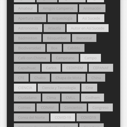
Amateur
Amigos Camperos
Animación
Apertura 2021
Arqueología
Así Sucede
Astronomía
Atlautla
Autor en Así Sucede
Bádminton
Básquetbol
Bienestar
Biodiversidad
Box
Cabildo
Café con Chisma
Campirano
Campo
Capulhuac
Carlos
CEDIPIEM
CEPANAF
CFE
Chalco
Chapa de Mota
China
CIENCIA
Ciencia y Tecnología
Cine
Ciudadano
Clima
CMLL
Codhem
Colmex
CONAVI
Conciertos
Congreso
Corea del Norte
COVID-19
COVID19