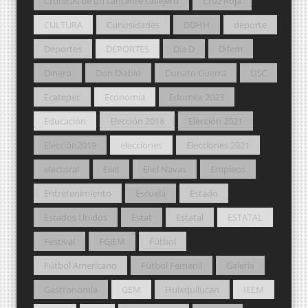
Crónicas de un cantante callejero
Cruz Roja
CULTURA
Curiosidades
DDHH
deporte
Deportes
DEPORTES
Día D
Difem
Dinero
Don Diablo
Donato Guerra
DSC
Ecatepec
Economía
Edomex 2023
Educación
Elección 2018
Elección 2021
Elección2019
elecciones
Elecciones 2021
electoral
Eliel
Eliel Navas
Empleos
Entretenimiento
Escuela
Estado
Estados Unidos
Estat
Estatal
ESTATAL
Festival
FGJEM
Fútbol
Fútbol Americano
Fútbol Femenil
Galería
Gastronomía
GEM
Huixquilucan
IEEM