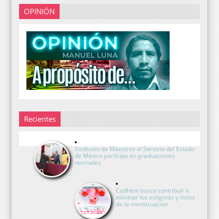
OPINIÓN
Recientes
Sindicato de Maestros al Servicio del Estado
de México participa en graduaciones
normales
Codhem busca contribuir a
eliminar los estigmas y mitos
de la menstruación