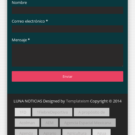
Nombre
Correo electrónico
*
Mensaje
*
LUNA NOTICIAS Designed by
Templateism
Copyright © 2014
1FD
1FiebreDeportiva
A propósito de
Acolman
AEM
Agencia Espacial Mexicana
Agenda
Agrario
Agricultura
Agua