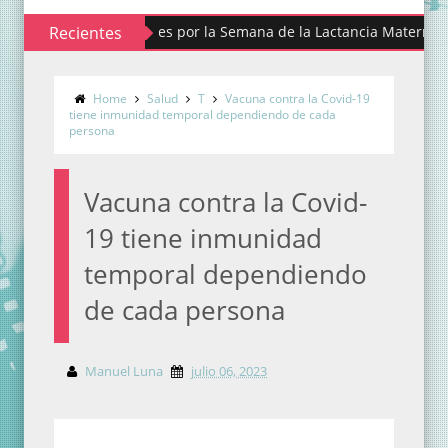
lista actividades por la Semana de la Lactancia Materna
Recientes
A
Home
Salud
T
Vacuna contra la Covid-19
tiene inmunidad temporal dependiendo de cada
persona
Vacuna contra la Covid-
19 tiene inmunidad
temporal dependiendo
de cada persona
Manuel Luna
julio 06, 2023