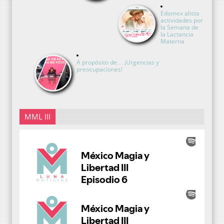
Edomex alista
actividades por
la Semana de
la Lactancia
Materna
A propósito de… ¡Urgencias y
preocupaciones!
MML III