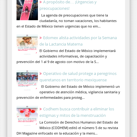
A propósito de… ¡Urgencias y
preocupaciones!
La agenda de preocupaciones que tiene la
ciudadanía, no toman vacaciones, los habitantes
en el Estado de México tienen urgencias que no em...
Edomex alista actividades por la Semana
de la Lactancia Materna
El Gobierno del Estado de México implementará
actividades informativas, de capacitación y
prevención del 1 al 9 de agosto con motivo de la S...
Operativo de salud protege a peregrinos
queretanos en territorio mexiquense
El Gobierno del Estado de México implementó un
operativo de atención médica, vigilancia sanitaria y
prevención de enfermedades para proteg...
Codhem busca contribuir a eliminar los
estigmas y mitos de la menstruación
La Comisión de Derechos Humanos del Estado de
México (CODHEM) editó el número 5 de su revista
DH Magazine enfocado en la educación y la mens...