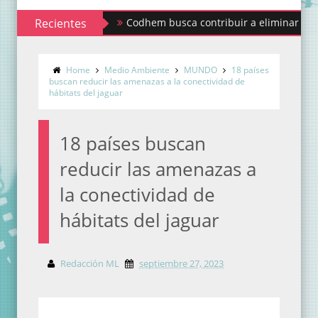
Recientes
Codhem busca contribuir a eliminar los estigmas
Home
Medio Ambiente
MUNDO
18 países
buscan reducir las amenazas a la conectividad de
hábitats del jaguar
18 países buscan
reducir las amenazas a
la conectividad de
hábitats del jaguar
Redacción ML
septiembre 27, 2023