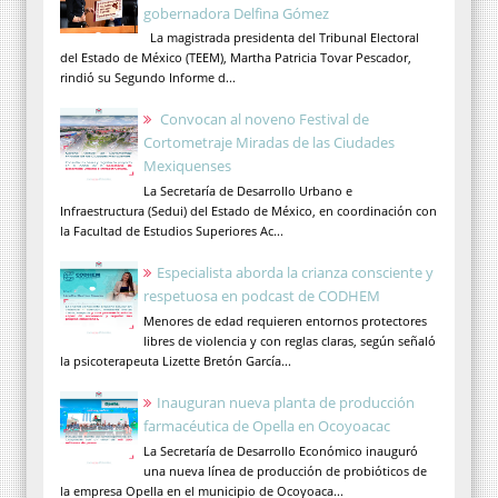
gobernadora Delfina Gómez
La magistrada presidenta del Tribunal Electoral
del Estado de México (TEEM), Martha Patricia Tovar Pescador,
rindió su Segundo Informe d...
Convocan al noveno Festival de
Cortometraje Miradas de las Ciudades
Mexiquenses
La Secretaría de Desarrollo Urbano e
Infraestructura (Sedui) del Estado de México, en coordinación con
la Facultad de Estudios Superiores Ac...
Especialista aborda la crianza consciente y
respetuosa en podcast de CODHEM
Menores de edad requieren entornos protectores
libres de violencia y con reglas claras, según señaló
la psicoterapeuta Lizette Bretón García...
Inauguran nueva planta de producción
farmacéutica de Opella en Ocoyoacac
La Secretaría de Desarrollo Económico inauguró
una nueva línea de producción de probióticos de
la empresa Opella en el municipio de Ocoyoaca...