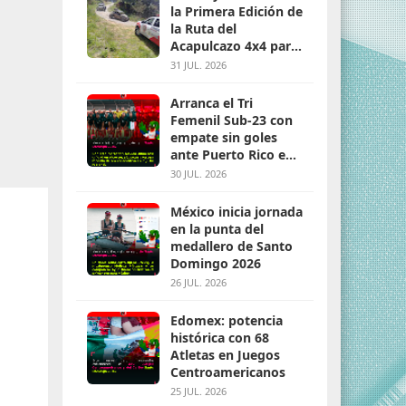
la Primera Edición de
la Ruta del
Acapulcazo 4x4 para
parejas
31 JUL. 2026
Arranca el Tri
Femenil Sub-23 con
empate sin goles
ante Puerto Rico en
Santo Domingo 2026
30 JUL. 2026
México inicia jornada
en la punta del
medallero de Santo
Domingo 2026
26 JUL. 2026
Edomex: potencia
histórica con 68
Atletas en Juegos
Centroamericanos
25 JUL. 2026