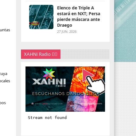
Elenco de Triple A
estará en NXT; Persa
pierde máscara ante
Draego
juntas
27 JUN. 2026
XAHNI Radio 👇🏽
 cuya
ocales
ipos