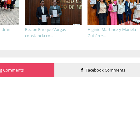
endrán
Recibe Enrique Vargas
Higinio Martínez y Mariela
constancia co...
Gutiérre...
og Comments
Facebook Comments
o