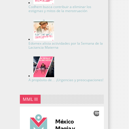
Codhem busca contribuir a eliminar los
estigmas y mitos de la menstruación
Edomex alista actividades por la Semana de la
Lactancia Materna
A propósito de… ¡Urgencias y preocupaciones!
MML III