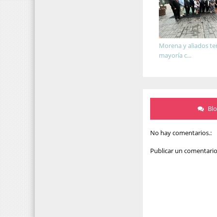
Morena y aliados t
mayoría c...
Bl
No hay comentarios.:
Publicar un comentari