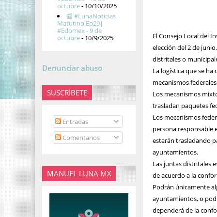
octubre
- 10/10/2025
📰 #LunaNoticias
Matutino Ep29|
#Edomex - 9 de
El Consejo Local del I
octubre
- 10/9/2025
elección del 2 de junio
distritales o municipal
Denunciar abuso
La logística que se ha
mecanismos federales
SUSCRÍBETE
Los mecanismos mixtos
trasladan paquetes fede
Los mecanismos federal
Entradas
persona responsable es
Comentarios
estarán trasladando pa
ayuntamientos.
Las juntas distritales
MANUEL LUNA MX
de acuerdo a la confor
Podrán únicamente algu
ayuntamientos, o podrá
dependerá de la confor