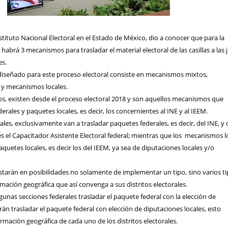
nstituto Nacional Electoral en el Estado de México, dio a conocer que para la
, habrá 3 mecanismos para trasladar el material electoral de las casillas a las 
es.
 diseñado para este proceso electoral consiste en mecanismos mixtos,
 y mecanismos locales.
, existen desde el proceso electoral 2018 y son aquellos mecanismos que
rales y paquetes locales, es decir, los concernientes al INE y al IEEM.
es, exclusivamente van a trasladar paquetes federales, es decir, del INE, y
 el Capacitador Asistente Electoral federal; mientras que los
mecanismos l
quetes locales, es decir los del IEEM, ya sea de diputaciones locales y/o
 estarán en posibilidades no solamente de implementar un tipo, sino varios t
mación geográfica que así convenga a sus distritos electorales.
nas secciones federales trasladar el paquete federal con la elección de
n trasladar el paquete federal con elección de diputaciones locales, esto
mación geográfica de cada uno de los distritos electorales.