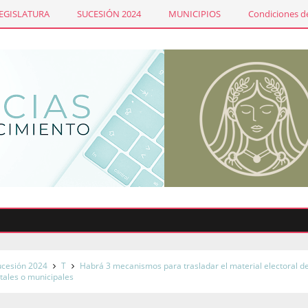
LEGISLATURA
SUCESIÓN 2024
MUNICIPIOS
Condiciones de
S
ucesión 2024
T
Habrá 3 mecanismos para trasladar el material electoral de
ritales o municipales