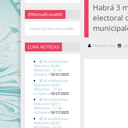
Habrá 3 m
@ManuelLunaMX
electoral d
municipal
Tweets by ManuelLunaMX
Manuel Luna
ab
LUNA NOTICIAS
📰 #LunaNoticias
Matutino Ep34|
#Edomex - 31 de
octubre
- 10/31/2025
📰 #LunaNoticias
Matutino Ep33|
#Edomex - 27 de
octubre
- 10/27/2025
📰 #LunaNoticias
Matutino Ep31|
#Edomex - 17 de
octubre
- 10/17/2025
📰 #LunaNoticias
Matutino Ep30|
#Edomex - 10 de