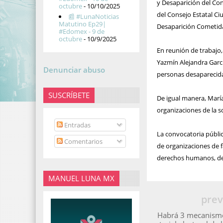
y Desaparición del Co
octubre
- 10/10/2025
del Consejo Estatal C
📰 #LunaNoticias
Matutino Ep29|
Desaparición Cometida 
#Edomex - 9 de
octubre
- 10/9/2025
En reunión de trabajo,
Yazmín Alejandra Garc
Denunciar abuso
personas desaparecida
SUSCRÍBETE
De igual manera, Marí
organizaciones de la s
Entradas
La convocatoria públic
Comentarios
de organizaciones de 
derechos humanos, de 
MANUEL LUNA MX
prev
Habrá 3 mecanismos