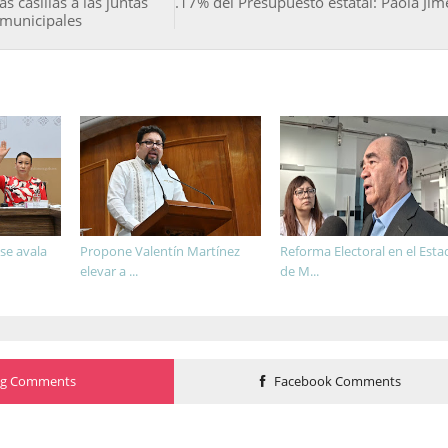
as casillas a las juntas
.17% del Presupuesto estatal: Paola Ji
o municipales
e avala
Propone Valentín Martínez
Reforma Electoral en el Est
elevar a ...
de M...
og Comments
Facebook Comments