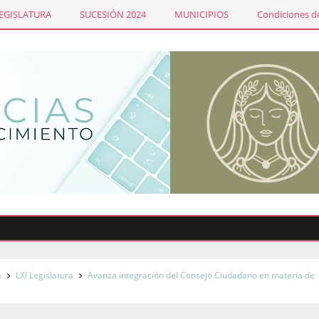
LEGISLATURA
SUCESIÓN 2024
MUNICIPIOS
Condiciones de
a
LXI Legislatura
Avanza integración del Consejo Ciudadano en materia de