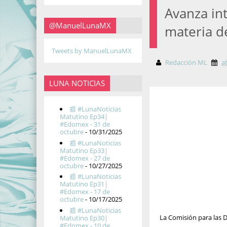
Avanza in
@ManuelLunaMX
materia d
Tweets by ManuelLunaMX
Redacción ML
a
LUNA NOTICIAS
📰 #LunaNoticias
Matutino Ep34|
#Edomex - 31 de
octubre
- 10/31/2025
📰 #LunaNoticias
Matutino Ep33|
#Edomex - 27 de
octubre
- 10/27/2025
📰 #LunaNoticias
Matutino Ep31|
#Edomex - 17 de
octubre
- 10/17/2025
📰 #LunaNoticias
La Comisión para las D
Matutino Ep30|
#Edomex - 10 de