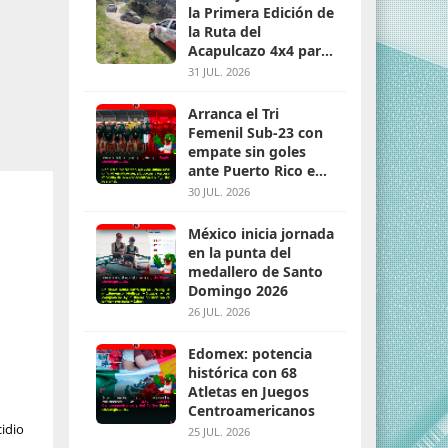
la Primera Edición de
la Ruta del
Acapulcazo 4x4 para
parejas
31 JUL. 2026
Arranca el Tri
Femenil Sub-23 con
empate sin goles
ante Puerto Rico en
Santo Domingo 2026
30 JUL. 2026
México inicia jornada
en la punta del
medallero de Santo
Domingo 2026
26 JUL. 2026
Edomex: potencia
histórica con 68
Atletas en Juegos
Centroamericanos
cidio
25 JUL. 2026