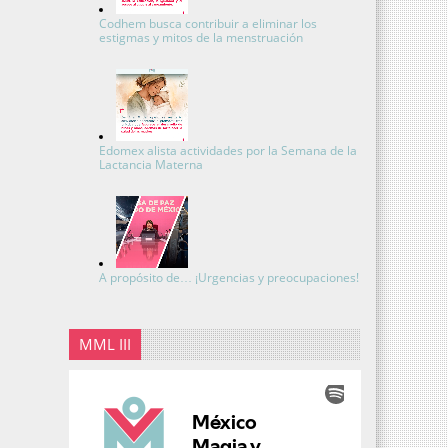
Codhem busca contribuir a eliminar los
estigmas y mitos de la menstruación
Edomex alista actividades por la Semana de la
Lactancia Materna
A propósito de… ¡Urgencias y preocupaciones!
MML III