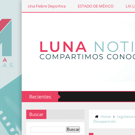
Una Fiebre Deportiva
ESTADO DE MÉXICO
LXI 
Recientes
 Cortometraje Miradas de las Ciudades Mexiquenses
Buscar
Home
Legislatur
Desaparición