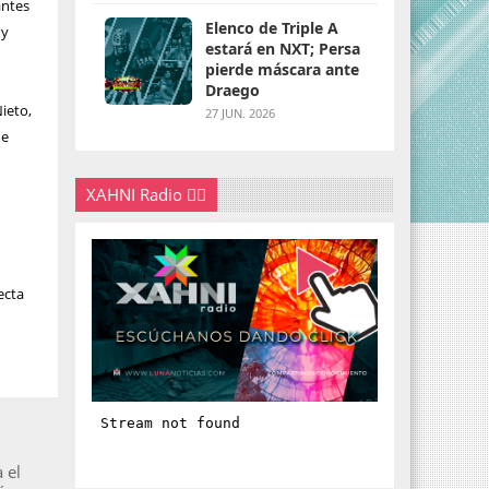
antes
Elenco de Triple A
 y
estará en NXT; Persa
pierde máscara ante
Draego
ieto,
27 JUN. 2026
de
XAHNI Radio 👇🏽
ecta
 el