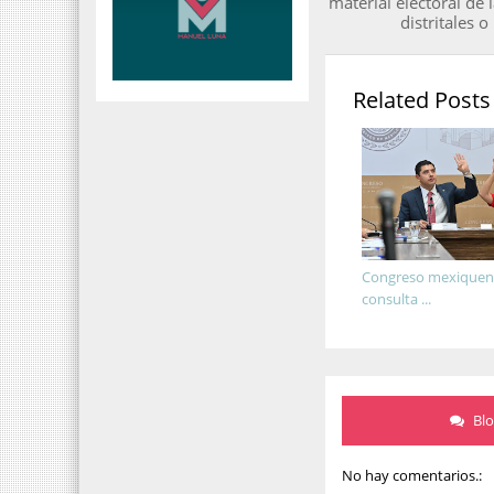
material electoral de l
distritales 
Related Posts
Congreso mexiquens
consulta ...
Bl
No hay comentarios.: