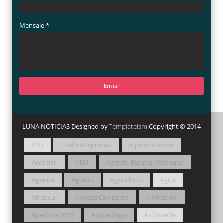
Mensaje
*
LUNA NOTICIAS Designed by
Templateism
Copyright © 2014
1FD
1FiebreDeportiva
A propósito de
Acolman
AEM
Agencia Espacial Mexicana
Agenda
Agrario
Agricultura
Agua
Amateur
Amigos Camperos
Animación
Apertura 2021
Arqueología
Así Sucede