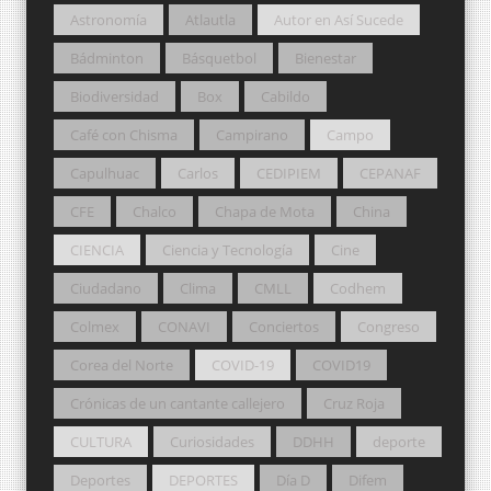
Astronomía
Atlautla
Autor en Así Sucede
Bádminton
Básquetbol
Bienestar
Biodiversidad
Box
Cabildo
Café con Chisma
Campirano
Campo
Capulhuac
Carlos
CEDIPIEM
CEPANAF
CFE
Chalco
Chapa de Mota
China
CIENCIA
Ciencia y Tecnología
Cine
Ciudadano
Clima
CMLL
Codhem
Colmex
CONAVI
Conciertos
Congreso
Corea del Norte
COVID-19
COVID19
Crónicas de un cantante callejero
Cruz Roja
CULTURA
Curiosidades
DDHH
deporte
Deportes
DEPORTES
Día D
Difem