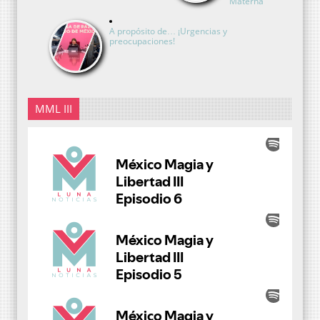
Materna
A propósito de… ¡Urgencias y
preocupaciones!
MML III