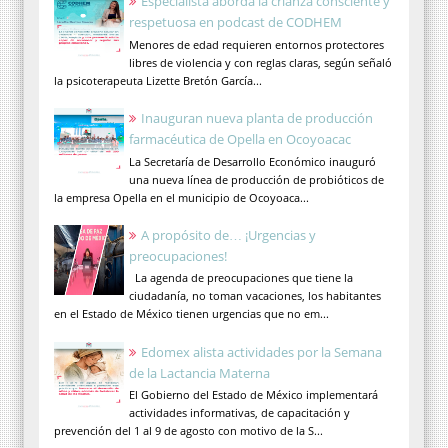
Especialista aborda la crianza consciente y
respetuosa en podcast de CODHEM
Menores de edad requieren entornos protectores
libres de violencia y con reglas claras, según señaló
la psicoterapeuta Lizette Bretón García...
Inauguran nueva planta de producción
farmacéutica de Opella en Ocoyoacac
La Secretaría de Desarrollo Económico inauguró
una nueva línea de producción de probióticos de
la empresa Opella en el municipio de Ocoyoaca...
A propósito de… ¡Urgencias y
preocupaciones!
La agenda de preocupaciones que tiene la
ciudadanía, no toman vacaciones, los habitantes
en el Estado de México tienen urgencias que no em...
Edomex alista actividades por la Semana
de la Lactancia Materna
El Gobierno del Estado de México implementará
actividades informativas, de capacitación y
prevención del 1 al 9 de agosto con motivo de la S...