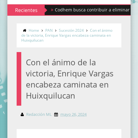
Recientes
Codhem busca contribuir a eliminar los estigmas
Home
PAN
Sucesión 2024
Con el ánimo
de la victoria, Enrique Vargas encabeza caminata en
Huixquilucan
Con el ánimo de la
victoria, Enrique Vargas
encabeza caminata en
Huixquilucan
Redacción ML
mayo 26, 2024