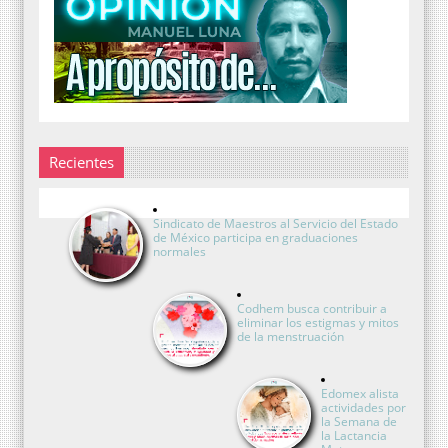
Recientes
Sindicato de Maestros al Servicio del Estado
de México participa en graduaciones
normales
Codhem busca contribuir a
eliminar los estigmas y mitos
de la menstruación
Edomex alista
actividades por
la Semana de
la Lactancia