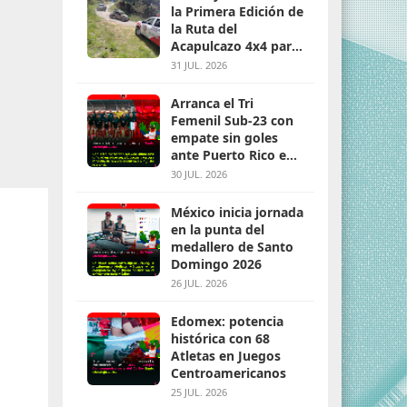
la Primera Edición de
la Ruta del
Acapulcazo 4x4 para
parejas
31 JUL. 2026
Arranca el Tri
Femenil Sub-23 con
empate sin goles
ante Puerto Rico en
Santo Domingo 2026
30 JUL. 2026
México inicia jornada
en la punta del
medallero de Santo
Domingo 2026
26 JUL. 2026
Edomex: potencia
histórica con 68
Atletas en Juegos
Centroamericanos
25 JUL. 2026