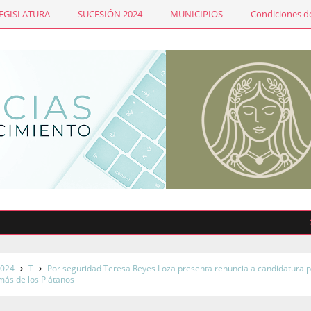
LEGISLATURA
SUCESIÓN 2024
MUNICIPIOS
Condiciones de
Sindi
2024
T
Por seguridad Teresa Reyes Loza presenta renuncia a candidatura p
más de los Plátanos