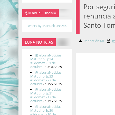
Por segur
@ManuelLunaMX
renuncia 
Santo Tom
Tweets by ManuelLunaMX
Redacción ML
m
LUNA NOTICIAS
📰 #LunaNoticias
Matutino Ep34|
#Edomex - 31 de
octubre
- 10/31/2025
📰 #LunaNoticias
Matutino Ep33|
#Edomex - 27 de
octubre
- 10/27/2025
📰 #LunaNoticias
Matutino Ep31|
#Edomex - 17 de
octubre
- 10/17/2025
📰 #LunaNoticias
Matutino Ep30|
#Edomex - 10 de