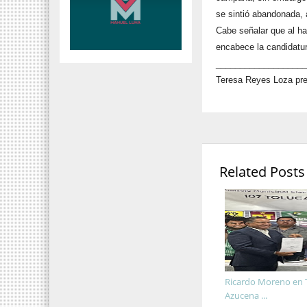
se sintió abandonada, a
Cabe señalar que al hab
encabece la candidatu
__________________
Teresa Reyes Loza pre
Related Posts
Ricardo Moreno en 
Azucena ...