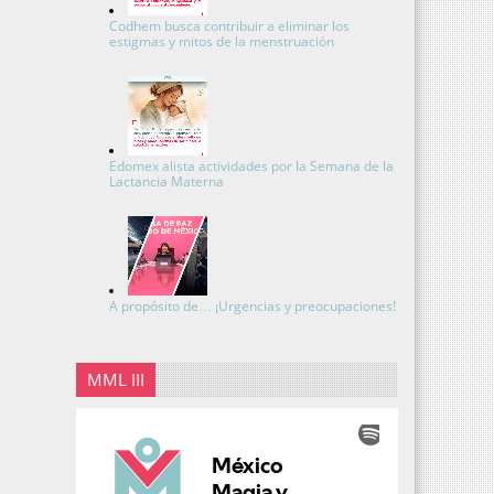
Codhem busca contribuir a eliminar los
estigmas y mitos de la menstruación
Edomex alista actividades por la Semana de la
Lactancia Materna
A propósito de… ¡Urgencias y preocupaciones!
MML III