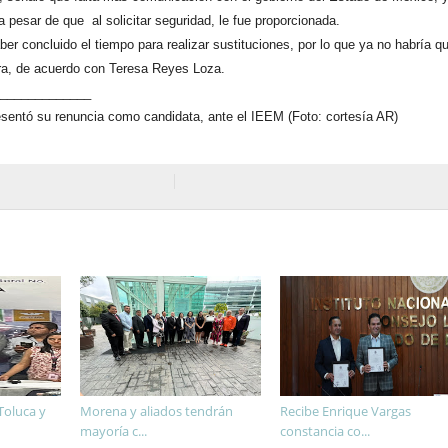
 pesar de que al solicitar seguridad, le fue proporcionada.
er concluido el tiempo para realizar sustituciones, por lo que ya no habría q
ra, de acuerdo con Teresa Reyes Loza.
____________
__
sentó su renuncia como candidata, ante el IEEM (Foto: cortesía AR)
Toluca y
Morena y aliados tendrán
Recibe Enrique Vargas
mayoría c...
constancia co...