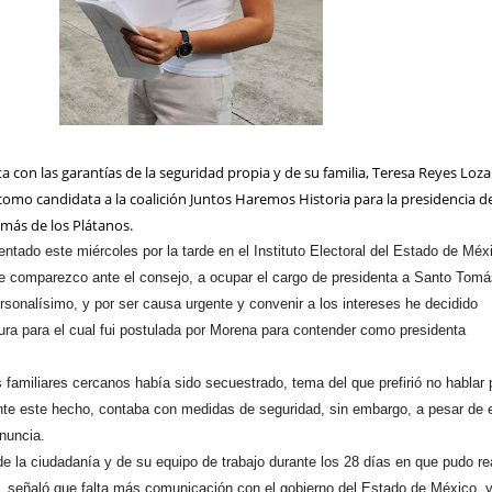
 con las garantías de la seguridad propia y de su familia, Teresa Reyes Loza
omo candidata a la coalición Juntos Haremos Historia para la presidencia d
más de los Plátanos.
ntado este miércoles por la tarde en el Instituto Electoral del Estado de Méx
e comparezco ante el consejo, a ocupar el cargo de presidenta a Santo Tomá
rsonalísimo, y por ser causa urgente y convenir a los intereses he decidido
tura para el cual fui postulada por Morena para contender como presidenta
 familiares cercanos había sido secuestrado, tema del que prefirió no hablar 
te este hecho, contaba con medidas de seguridad, sin embargo, a pesar de e
enuncia.
de la ciudadanía y de su equipo de trabajo durante los 28 días en que pudo rea
 señaló que falta más comunicación con el gobierno del Estado de México, 