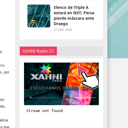
Elenco de Triple A
estará en NXT; Persa
pierde máscara ante
Draego
27 JUN. 2026
XAHNI Radio 👇🏽
el
ico.
s, por
por
llo,
lizar
ya que