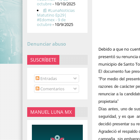
octubre
- 10/10/2025
📰 #LunaNoticias
Matutino Ep29|
#Edomex - 9 de
octubre
- 10/9/2025
Denunciar abuso
Debido a que no cuenta
presentó su renuncia c
SUSCRÍBETE
municipio de Santo To
El documento fue prese
Entradas
“Por medio del present
razones de carácter pe
Comentarios
renunciar a la candida
propietaria”
Días antes, uno de sus
MANUEL LUNA MX
seguridad, y es que an
decidió presentar su r
Agradeció el respaldo 
campaña, sin embargo,