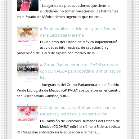
La agenda de preocupaciones que tiene la
ciudadanía, no toman vacaciones, los habitantes
en el Estado de México tienen urgencias que no em...
Edomex alista actividades por la Semana
de la Lactancia Materna
El Gobierno del Estado de México implementará
actividades informativas, de capacitación y
prevención del 1 al 9 de agosto con motivo de la S...
Grupo Parlamentario del PVEM se reúne
con CONAGUA para coordinar armonización
legal
Integrantes del Grupo Parlamentario del Partido
Verde Ecologista de México (GP PVEM) sostuvieron un encuentro
con Óscar Zavala Gamboa, sub...
Codhem busca contribuir a eliminar los
estigmas y mitos de la menstruación
La Comisión de Derechos Humanos del Estado de
México (CODHEM) editó el número 5 de su revista
DH Magazine enfocado en la educación y la mens...