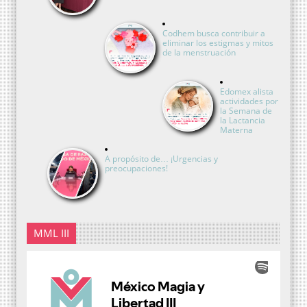
Codhem busca contribuir a
eliminar los estigmas y mitos
de la menstruación
Edomex alista
actividades por
la Semana de
la Lactancia
Materna
A propósito de… ¡Urgencias y
preocupaciones!
MML III