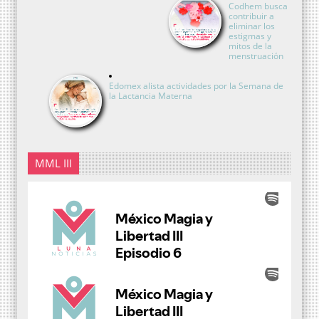
Codhem busca
contribuir a
eliminar los
estigmas y
mitos de la
menstruación
Edomex alista actividades por la Semana de
la Lactancia Materna
MML III