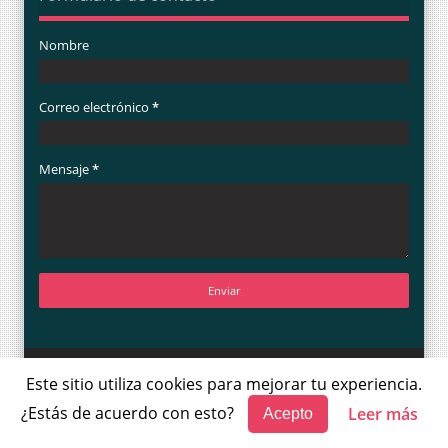
Nombre
Correo electrónico
*
Mensaje
*
LUNA NOTICIAS Designed by
Templateism
Copyright © 2014
Este sitio utiliza cookies para mejorar tu experiencia.
1FD
1FiebreDeportiva
A propósito de
¿Estás de acuerdo con esto?
Leer más
Acepto
Acolman
AEM
Agencia Espacial Mexicana