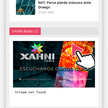
NXT; Persa pierde máscara ante
Draego
27 JUN. 2026
XAHNI Radio 👇🏽