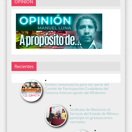
OPINIÓN
Recientes
Emiten convocatoria para ser parte del
Comité de Participación Ciudadana del
Sistema Anticorrupción del #Edomex
Sindicato de Maestros al
Servicio del Estado de México
participa en graduaciones
normales