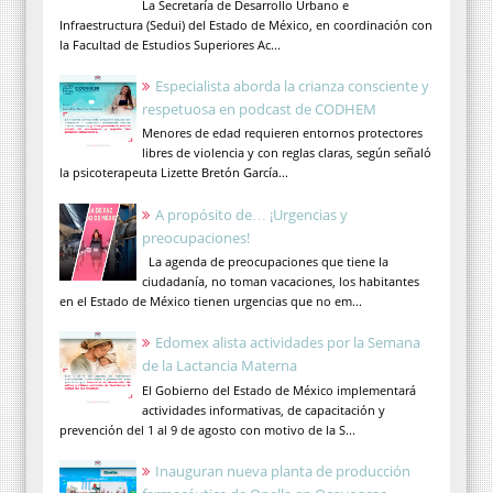
La Secretaría de Desarrollo Urbano e
Infraestructura (Sedui) del Estado de México, en coordinación con
la Facultad de Estudios Superiores Ac...
Especialista aborda la crianza consciente y
respetuosa en podcast de CODHEM
Menores de edad requieren entornos protectores
libres de violencia y con reglas claras, según señaló
la psicoterapeuta Lizette Bretón García...
A propósito de… ¡Urgencias y
preocupaciones!
La agenda de preocupaciones que tiene la
ciudadanía, no toman vacaciones, los habitantes
en el Estado de México tienen urgencias que no em...
Edomex alista actividades por la Semana
de la Lactancia Materna
El Gobierno del Estado de México implementará
actividades informativas, de capacitación y
prevención del 1 al 9 de agosto con motivo de la S...
Inauguran nueva planta de producción