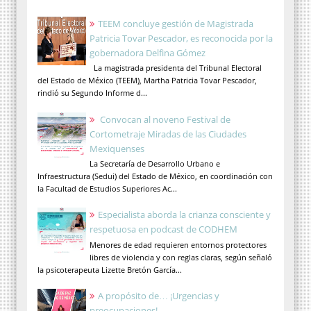
TEEM concluye gestión de Magistrada
Patricia Tovar Pescador, es reconocida por la
gobernadora Delfina Gómez
La magistrada presidenta del Tribunal Electoral
del Estado de México (TEEM), Martha Patricia Tovar Pescador,
rindió su Segundo Informe d...
Convocan al noveno Festival de
Cortometraje Miradas de las Ciudades
Mexiquenses
La Secretaría de Desarrollo Urbano e
Infraestructura (Sedui) del Estado de México, en coordinación con
la Facultad de Estudios Superiores Ac...
Especialista aborda la crianza consciente y
respetuosa en podcast de CODHEM
Menores de edad requieren entornos protectores
libres de violencia y con reglas claras, según señaló
la psicoterapeuta Lizette Bretón García...
A propósito de… ¡Urgencias y
preocupaciones!