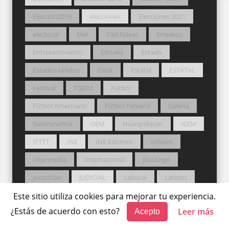
Elección2019
elecciones
Elecciones 2021
electoral
Eliel
Eliel Navas
Empleos
Entretenimiento
Escuela
Estado
Estados Unidos
Estat
Estatal
ESTATAL
Festival
FGJEM
Fútbol
Fútbol Americano
Fútbol Femenil
Galería
Gastronomía
GEM
Huixquilucan
IEEM
IFTTT
INE
INE Edomex
Infoem
Intermedia
Internacional
Jilotzingo
Jocotitlán
JUDICIAL
Laboral
Latidos
Legislatura
LEGISLATURA
Legislatura LXI
Este sitio utiliza cookies para mejorar tu experiencia.
¿Estás de acuerdo con esto?
Leer más
Acepto
Legislatura LXII
Legislatura LXVI
Lerma