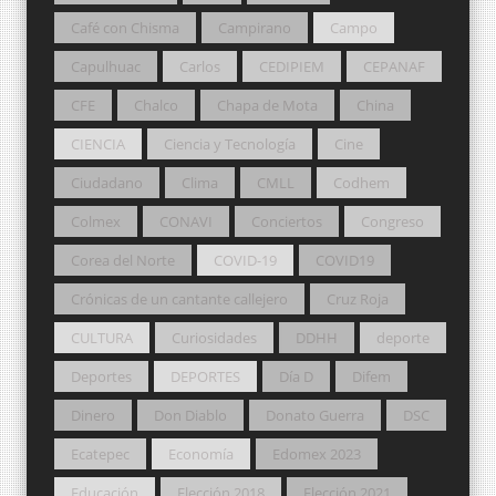
Café con Chisma
Campirano
Campo
Capulhuac
Carlos
CEDIPIEM
CEPANAF
CFE
Chalco
Chapa de Mota
China
CIENCIA
Ciencia y Tecnología
Cine
Ciudadano
Clima
CMLL
Codhem
Colmex
CONAVI
Conciertos
Congreso
Corea del Norte
COVID-19
COVID19
Crónicas de un cantante callejero
Cruz Roja
CULTURA
Curiosidades
DDHH
deporte
Deportes
DEPORTES
Día D
Difem
Dinero
Don Diablo
Donato Guerra
DSC
Ecatepec
Economía
Edomex 2023
Educación
Elección 2018
Elección 2021