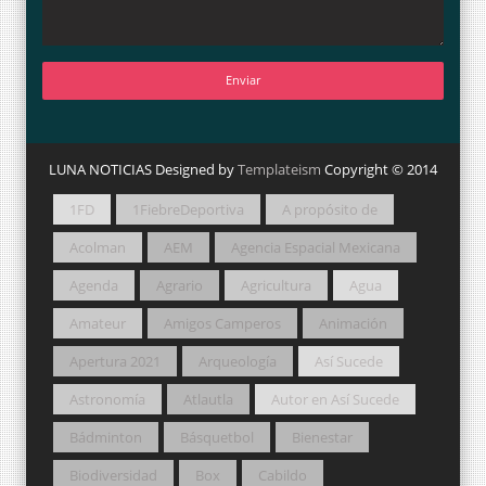
LUNA NOTICIAS Designed by
Templateism
Copyright © 2014
1FD
1FiebreDeportiva
A propósito de
Acolman
AEM
Agencia Espacial Mexicana
Agenda
Agrario
Agricultura
Agua
Amateur
Amigos Camperos
Animación
Apertura 2021
Arqueología
Así Sucede
Astronomía
Atlautla
Autor en Así Sucede
Bádminton
Básquetbol
Bienestar
Biodiversidad
Box
Cabildo