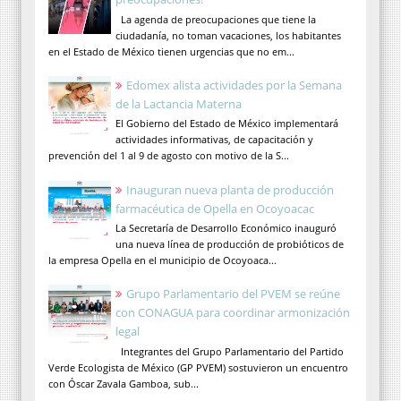
La agenda de preocupaciones que tiene la
ciudadanía, no toman vacaciones, los habitantes
en el Estado de México tienen urgencias que no em...
Edomex alista actividades por la Semana
de la Lactancia Materna
El Gobierno del Estado de México implementará
actividades informativas, de capacitación y
prevención del 1 al 9 de agosto con motivo de la S...
Inauguran nueva planta de producción
farmacéutica de Opella en Ocoyoacac
La Secretaría de Desarrollo Económico inauguró
una nueva línea de producción de probióticos de
la empresa Opella en el municipio de Ocoyoaca...
Grupo Parlamentario del PVEM se reúne
con CONAGUA para coordinar armonización
legal
Integrantes del Grupo Parlamentario del Partido
Verde Ecologista de México (GP PVEM) sostuvieron un encuentro
con Óscar Zavala Gamboa, sub...