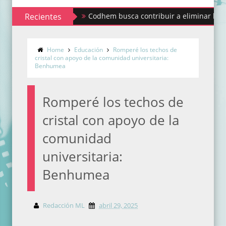
Recientes
Codhem busca contribuir a eliminar los estigmas
Home
Educación
Romperé los techos de
cristal con apoyo de la comunidad universitaria:
Benhumea
Romperé los techos de
cristal con apoyo de la
comunidad
universitaria:
Benhumea
Redacción ML
abril 29, 2025