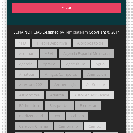
LUNA NOTICIAS Designed by
Templateism
Copyright © 2014
1FD
1FiebreDeportiva
A propósito de
Acolman
AEM
Agencia Espacial Mexicana
Agenda
Agrario
Agricultura
Agua
Amateur
Amigos Camperos
Animación
Apertura 2021
Arqueología
Así Sucede
Astronomía
Atlautla
Autor en Así Sucede
Bádminton
Básquetbol
Bienestar
Biodiversidad
Box
Cabildo
Café con Chisma
Campirano
Campo