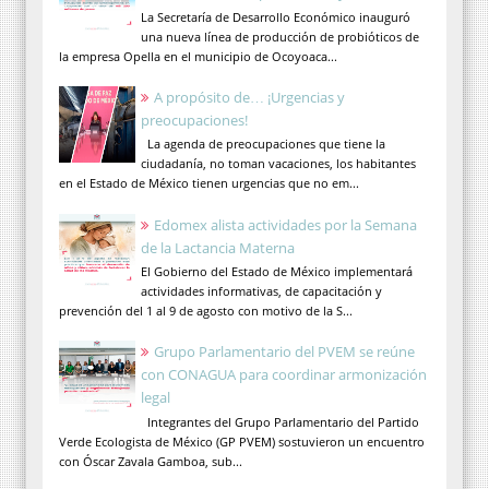
La Secretaría de Desarrollo Económico inauguró
una nueva línea de producción de probióticos de
la empresa Opella en el municipio de Ocoyoaca...
A propósito de… ¡Urgencias y
preocupaciones!
La agenda de preocupaciones que tiene la
ciudadanía, no toman vacaciones, los habitantes
en el Estado de México tienen urgencias que no em...
Edomex alista actividades por la Semana
de la Lactancia Materna
El Gobierno del Estado de México implementará
actividades informativas, de capacitación y
prevención del 1 al 9 de agosto con motivo de la S...
Grupo Parlamentario del PVEM se reúne
con CONAGUA para coordinar armonización
legal
Integrantes del Grupo Parlamentario del Partido
Verde Ecologista de México (GP PVEM) sostuvieron un encuentro
con Óscar Zavala Gamboa, sub...