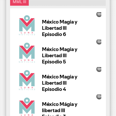
MML III