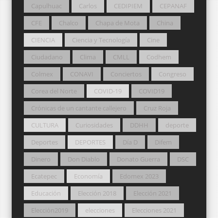
Capulhuac
Carlos
CEDIPIEM
CEPANAF
CFE
Chalco
Chapa de Mota
China
CIENCIA
Ciencia y Tecnología
Cine
Ciudadano
Clima
CMLL
Codhem
Colmex
CONAVI
Conciertos
Congreso
Corea del Norte
COVID-19
COVID19
Crónicas de un cantante callejero
Cruz Roja
CULTURA
Curiosidades
DDHH
deporte
Deportes
DEPORTES
Día D
Difem
Dinero
Don Diablo
Donato Guerra
DSC
Ecatepec
Economía
Edomex 2023
Educación
Elección 2018
Elección 2021
Elección2019
elecciones
Elecciones 2021