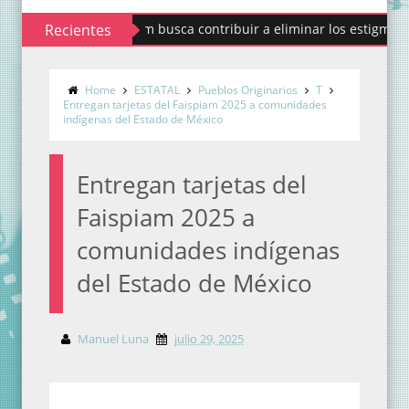
Recientes
Codhem busca contribuir a eliminar los estigmas y mitos 
Sindicato de Maestros al Servicio del Estado de México p
Home
ESTATAL
Pueblos Originarios
T
Entregan tarjetas del Faispiam 2025 a comunidades
indígenas del Estado de México
Entregan tarjetas del
Faispiam 2025 a
comunidades indígenas
del Estado de México
Manuel Luna
julio 29, 2025