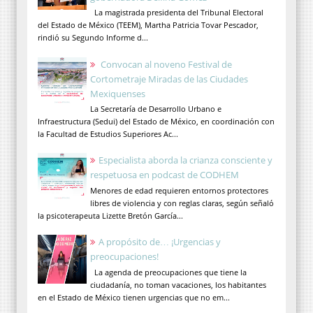
La magistrada presidenta del Tribunal Electoral
del Estado de México (TEEM), Martha Patricia Tovar Pescador,
rindió su Segundo Informe d...
Convocan al noveno Festival de
Cortometraje Miradas de las Ciudades
Mexiquenses
La Secretaría de Desarrollo Urbano e
Infraestructura (Sedui) del Estado de México, en coordinación con
la Facultad de Estudios Superiores Ac...
Especialista aborda la crianza consciente y
respetuosa en podcast de CODHEM
Menores de edad requieren entornos protectores
libres de violencia y con reglas claras, según señaló
la psicoterapeuta Lizette Bretón García...
A propósito de… ¡Urgencias y
preocupaciones!
La agenda de preocupaciones que tiene la
ciudadanía, no toman vacaciones, los habitantes
en el Estado de México tienen urgencias que no em...