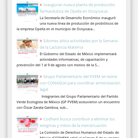
Inauguran nueva planta de producción
farmacéutica de Opella en Ocoyoacac
La Secretaría de Desarrollo Económico inauguró
una nueva línea de producción de probióticos de
la empresa Opella en el municipio de Ocoyoaca...
Edomex alista actividades por la Semana
de la Lactancia Materna
El Gobierno del Estado de México implementará
actividades informativas, de capacitación y
prevención del 1 al 9 de agosto con motivo de la S...
Grupo Parlamentario del PVEM se reúne
con CONAGUA para coordinar armonización
legal
Integrantes del Grupo Parlamentario del Partido
Verde Ecologista de México (GP PVEM) sostuvieron un encuentro
con Óscar Zavala Gamboa, sub...
Codhem busca contribuir a eliminar los
estigmas y mitos de la menstruación
La Comisión de Derechos Humanos del Estado de
México (CODHEM) editó el número 5 de su revista