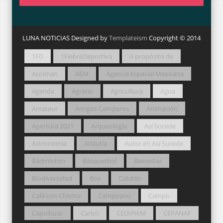
LUNA NOTICIAS Designed by
Templateism
Copyright © 2014
1FD
1FiebreDeportiva
A propósito de
Acolman
AEM
Agencia Espacial Mexicana
Agenda
Agrario
Agricultura
Agua
Amateur
Amigos Camperos
Animación
Apertura 2021
Arqueología
Así Sucede
Astronomía
Atlautla
Autor en Así Sucede
Bádminton
Básquetbol
Bienestar
Biodiversidad
Box
Cabildo
Café con Chisma
Campirano
Campo
Capulhuac
Carlos
CEDIPIEM
CEPANAF