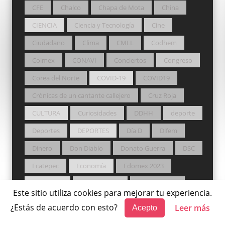
CFE
Chalco
Chapa de Mota
China
CIENCIA
Ciencia y Tecnología
Cine
Ciudadano
Clima
CMLL
Codhem
Colmex
CONAVI
Conciertos
Congreso
Corea del Norte
COVID-19
COVID19
Crónicas de un cantante callejero
Cruz Roja
CULTURA
Curiosidades
DDHH
deporte
Deportes
DEPORTES
Día D
Difem
Dinero
Don Diablo
Donato Guerra
DSC
Ecatepec
Economía
Edomex 2023
Educación
Elección 2018
Elección 2021
Este sitio utiliza cookies para mejorar tu experiencia.
Elección2019
elecciones
Elecciones 2021
¿Estás de acuerdo con esto?
Leer más
Acepto
electoral
Eliel
Eliel Navas
Empleos