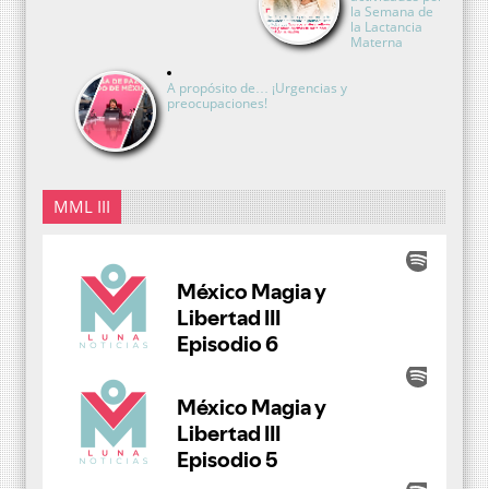
la Semana de
la Lactancia
Materna
A propósito de… ¡Urgencias y
preocupaciones!
MML III