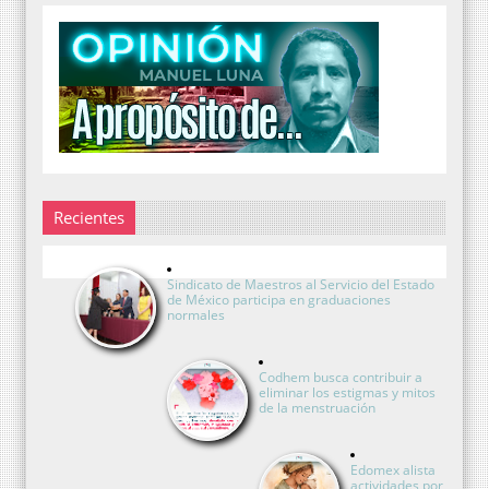
Recientes
Sindicato de Maestros al Servicio del Estado
de México participa en graduaciones
normales
Codhem busca contribuir a
eliminar los estigmas y mitos
de la menstruación
Edomex alista
actividades por