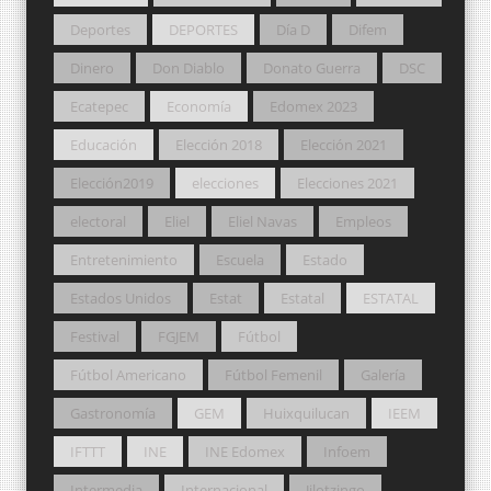
Deportes
DEPORTES
Día D
Difem
Dinero
Don Diablo
Donato Guerra
DSC
Ecatepec
Economía
Edomex 2023
Educación
Elección 2018
Elección 2021
Elección2019
elecciones
Elecciones 2021
electoral
Eliel
Eliel Navas
Empleos
Entretenimiento
Escuela
Estado
Estados Unidos
Estat
Estatal
ESTATAL
Festival
FGJEM
Fútbol
Fútbol Americano
Fútbol Femenil
Galería
Gastronomía
GEM
Huixquilucan
IEEM
IFTTT
INE
INE Edomex
Infoem
Intermedia
Internacional
Jilotzingo