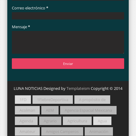
Correo electrónico
*
Mensaje
*
LUNA NOTICIAS Designed by
Templateism
Copyright © 2014
1FD
1FiebreDeportiva
A propósito de
Acolman
AEM
Agencia Espacial Mexicana
Agenda
Agrario
Agricultura
Agua
Amateur
Amigos Camperos
Animación