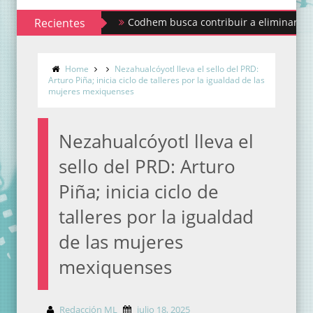
Recientes
Codhem busca contribuir a eliminar los estigm
Sindicato de Maestros al Servicio del Estado 
Home
Nezahualcóyotl lleva el sello del PRD:
Arturo Piña; inicia ciclo de talleres por la igualdad de las
mujeres mexiquenses
Nezahualcóyotl lleva el
sello del PRD: Arturo
Piña; inicia ciclo de
talleres por la igualdad
de las mujeres
mexiquenses
Redacción ML
julio 18, 2025