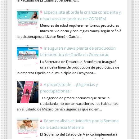
la Facultad de Estudios Superiores Ac...
Especialista aborda la crianza consciente y
respetuosa en podcast de CODHEM
Menores de edad requieren entornos protectores
libres de violencia y con reglas claras, según señaló
la psicoterapeuta Lizette Bretón García...
Inauguran nueva planta de producción
farmacéutica de Opella en Ocoyoacac
La Secretaría de Desarrollo Económico inauguró
una nueva línea de producción de probióticos de
la empresa Opella en el municipio de Ocoyoaca...
A propósito de… ¡Urgencias y
preocupaciones!
La agenda de preocupaciones que tiene la
ciudadanía, no toman vacaciones, los habitantes
en el Estado de México tienen urgencias que no em...
Edomex alista actividades por la Semana
de la Lactancia Materna
El Gobierno del Estado de México implementará