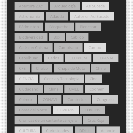
Apertura 2021
Arqueología
Así Sucede
Astronomía
Atlautla
Autor en Así Sucede
Bádminton
Básquetbol
Bienestar
Biodiversidad
Box
Cabildo
Café con Chisma
Campirano
Campo
Capulhuac
Carlos
CEDIPIEM
CEPANAF
CFE
Chalco
Chapa de Mota
China
CIENCIA
Ciencia y Tecnología
Cine
Ciudadano
Clima
CMLL
Codhem
Colmex
CONAVI
Conciertos
Congreso
Corea del Norte
COVID-19
COVID19
Crónicas de un cantante callejero
Cruz Roja
CULTURA
Curiosidades
DDHH
deporte