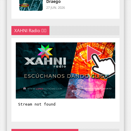
Draego
27 JUN. 2026
XAHNI Radio 👇🏽