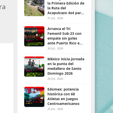
la Primera Edición de
ra
la Ruta del
Acapulcazo 4x4 para
parejas
31 JUL. 2026
Arranca el Tri
Femenil Sub-23 con
empate sin goles
ante Puerto Rico en
Santo Domingo 2026
30 JUL. 2026
México inicia jornada
en la punta del
medallero de Santo
Domingo 2026
26 JUL. 2026
Edomex: potencia
histórica con 68
Atletas en Juegos
Centroamericanos
25 JUL. 2026