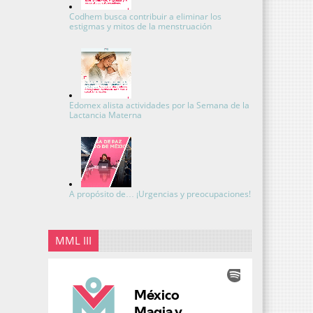
Codhem busca contribuir a eliminar los
estigmas y mitos de la menstruación
Edomex alista actividades por la Semana de la
Lactancia Materna
A propósito de… ¡Urgencias y preocupaciones!
MML III