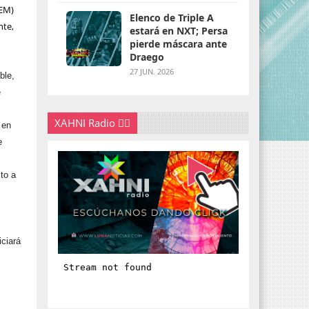
VEM)
Elenco de Triple A
nte,
estará en NXT; Persa
pierde máscara ante
Draego
27 JUN. 2026
ble,
e
XAHNI Radio 👇🏽
 en
e
to a
iciará