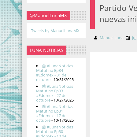
Partido Ve
@ManuelLunaMX
nuevas ini
Tweets by ManuelLunaMX
Manuel Luna
ju
LUNA NOTICIAS
📰 #LunaNoticias
Matutino Ep34|
#Edomex - 31 de
octubre
- 10/31/2025
📰 #LunaNoticias
Matutino Ep33|
#Edomex - 27 de
octubre
- 10/27/2025
📰 #LunaNoticias
Matutino Ep31|
#Edomex - 17 de
octubre
- 10/17/2025
📰 #LunaNoticias
Matutino Ep30|
#Edomex - 10 de