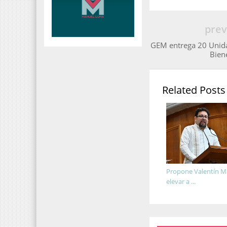
prev
GEM entrega 20 Unida
Bien
Related Posts
Propone Valentín M
elevar a ...