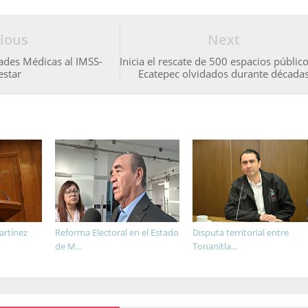
ious
Next
des Médicas al IMSS-
Inicia el rescate de 500 espacios públic
estar
Ecatepec olvidados durante década
artínez
Reforma Electoral en el Estado
Disputa territorial entre
de M...
Tonanitla...