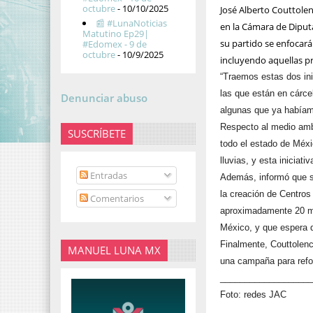
octubre
- 10/10/2025
José Alberto Couttole
📰 #LunaNoticias
en la Cámara de Diput
Matutino Ep29|
su partido se enfocar
#Edomex - 9 de
octubre
- 10/9/2025
incluyendo aquellas pr
“
Traemos estas dos ini
las que están en cárcel
Denunciar abuso
algunas que ya habíam
Respecto al medio amb
SUSCRÍBETE
todo el estado de Méxi
lluvias, y esta inicia
Entradas
Además, informó que s
la creación de Centros
Comentarios
aproximadamente 20 mil
México, y que espera 
Finalmente, Couttolenc
MANUEL LUNA MX
una campaña para refor
__________________
Foto: redes JAC