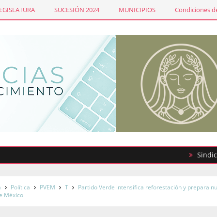
LEGISLATURA
SUCESIÓN 2024
MUNICIPIOS
Condiciones de
Sindicato de Ma
a
Política
PVEM
T
Partido Verde intensifica reforestación y prepara n
de México