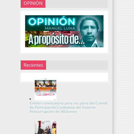
OPINIÓN
Recientes
Emiten convocatoria para ser parte del Comité
de Participación Ciudadana del Sistema
Anticorrupción del #Edomex