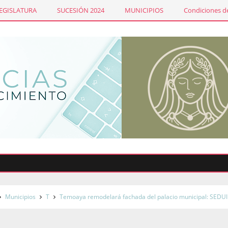
LEGISLATURA
SUCESIÓN 2024
MUNICIPIOS
Condiciones de
E
Municipios
T
Temoaya remodelará fachada del palacio municipal: SEDUI