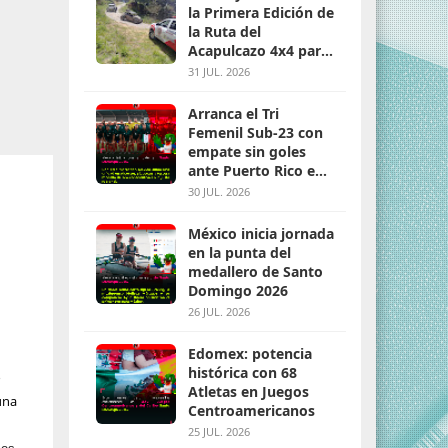
la Primera Edición de
la Ruta del
Acapulcazo 4x4 para
parejas
31 JUL. 2026
Arranca el Tri
Femenil Sub-23 con
empate sin goles
ante Puerto Rico en
Santo Domingo 2026
30 JUL. 2026
México inicia jornada
en la punta del
medallero de Santo
Domingo 2026
26 JUL. 2026
Edomex: potencia
histórica con 68
o
Atletas en Juegos
una
Centroamericanos
25 JUL. 2026