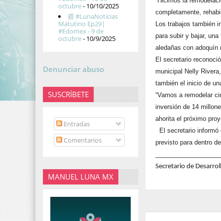
“Hicimos la remodelac
octubre
- 10/10/2025
completamente, rehabili
📰 #LunaNoticias
Matutino Ep29|
Los trabajos también 
#Edomex - 9 de
para subir y bajar, un
octubre
- 10/9/2025
aledañas con adoquín 
El secretario reconoci
Denunciar abuso
municipal Nelly Rivera,
también el inicio de u
SUSCRÍBETE
“Vamos a remodelar cin
inversión de 14 millo
ahorita el próximo proy
Entradas
El secretario informó q
Comentarios
previsto para dentro d
__________________
Secretario de Desarro
MANUEL LUNA MX