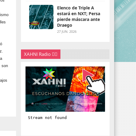
mos
Elenco de Triple A
estará en NXT; Persa
nismo
pierde máscara ante
lles
Draego
27 JUN. 2026
ió
ez.
XAHNI Radio 👇🏽
na
s son
bajos