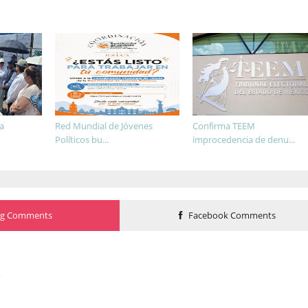
a
Red Mundial de Jóvenes
Confirma TEEM
Políticos bu...
improcedencia de denu...
og Comments
Facebook Comments
o