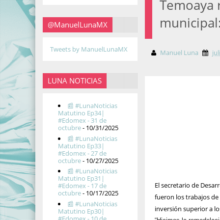
Temoaya r
municipal
@ManuelLunaMX
Tweets by ManuelLunaMX
Manuel Luna
ju
LUNA NOTICIAS
📰 #LunaNoticias
Matutino Ep34|
#Edomex - 31 de
octubre
- 10/31/2025
📰 #LunaNoticias
Matutino Ep33|
#Edomex - 27 de
octubre
- 10/27/2025
📰 #LunaNoticias
Matutino Ep31|
El secretario de Desar
#Edomex - 17 de
octubre
- 10/17/2025
fueron los trabajos d
📰 #LunaNoticias
inversión superior a l
Matutino Ep30|
#Edomex - 10 de