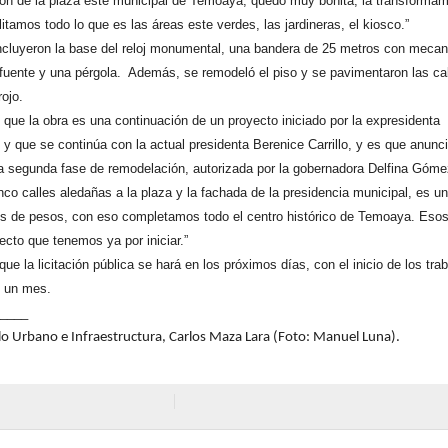
ión de la plaza este municipal de Temoaya, quedó muy bonita, la transforma
tamos todo lo que es las áreas este verdes, las jardineras, el kiosco.”
incluyeron la base del reloj monumental, una bandera de 25 metros con meca
a fuente y una pérgola. Además, se remodeló el piso y se pavimentaron las ca
rojo.
ó que la obra es una continuación de un proyecto iniciado por la expresidenta
 y que se continúa con la actual presidenta Berenice Carrillo, y es que anunc
na segunda fase de remodelación, autorizada por la gobernadora Delfina Góm
co calles aledañas a la plaza y la fachada de la presidencia municipal, es u
nes de pesos, con eso completamos todo el centro histórico de Temoaya. Eso
ecto que tenemos ya por iniciar.”
ue la licitación pública se hará en los próximos días, con el inicio de los tra
e un mes.
_____
llo Urbano e Infraestructura, Carlos Maza Lara (Foto: Manuel Luna).