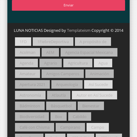
LUNA NOTICIAS Designed by
Templateism
Copyright © 2014
1FD
1FiebreDeportiva
A propósito de
Acolman
AEM
Agencia Espacial Mexicana
Agenda
Agrario
Agricultura
Agua
Amateur
Amigos Camperos
Animación
Apertura 2021
Arqueología
Así Sucede
Astronomía
Atlautla
Autor en Así Sucede
Bádminton
Básquetbol
Bienestar
Biodiversidad
Box
Cabildo
Café con Chisma
Campirano
Campo