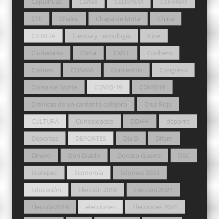
Capulhuac
Carlos
CEDIPIEM
CEPANAF
CFE
Chalco
Chapa de Mota
China
CIENCIA
Ciencia y Tecnología
Cine
Ciudadano
Clima
CMLL
Codhem
Colmex
CONAVI
Conciertos
Congreso
Corea del Norte
COVID-19
COVID19
Crónicas de un cantante callejero
Cruz Roja
CULTURA
Curiosidades
DDHH
deporte
Deportes
DEPORTES
Día D
Difem
Dinero
Don Diablo
Donato Guerra
DSC
Ecatepec
Economía
Edomex 2023
Educación
Elección 2018
Elección 2021
Elección2019
elecciones
Elecciones 2021