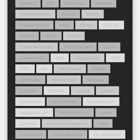
electoral
Eliel
Eliel Navas
Empleos
Entretenimiento
Escuela
Estado
Estados Unidos
Estat
Estatal
ESTATAL
Festival
FGJEM
Fútbol
Fútbol Americano
Fútbol Femenil
Galería
Gastronomía
GEM
Huixquilucan
IEEM
IFTTT
INE
INE Edomex
Infoem
Intermedia
Internacional
Jilotzingo
Jocotitlán
JUDICIAL
Laboral
Latidos
Legislatura
LEGISLATURA
Legislatura LXI
Legislatura LXII
Legislatura LXVI
Lerma
Libertad
Libertad de expresión
Local
Lucha Libre
Lucha Libre AAA
LXI Legislatura