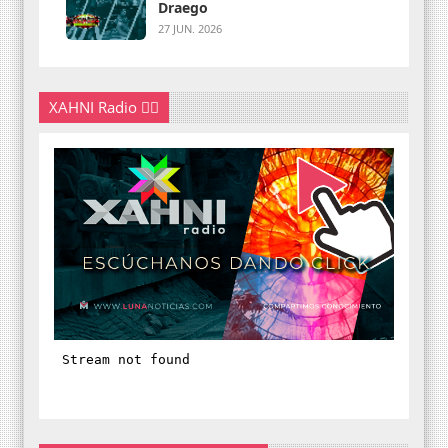
Draego
27 JUN. 2026
XAHNI Radio 👇🏽