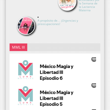
la Semana de
la Lactancia
Materna
A propósito de… ¡Urgencias y
preocupaciones!
MML III