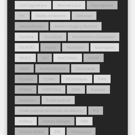
LXII Legislatura
Manuel Luna
Marcapasos
MC
Medio Ambiente
Metepec
Mexicaltzingo
México magia y libertad
morena
Movilidad
Movimiento Ciudadano
MUNDO
munic
Municipio
Municipios
MUSIC
NA
NACIONAL
NAEM
NASA
Nueva Alianza
Ocoyoacac
Ocuilan
Osfem
Otzolotepec
PAN
PEMEX
PERIFERIA
PJEM
Podcast
podcasts
Poder Judicial
Poder Judicial del Estado de México
Pol
Política
Potros Salvajes
PRD
Premio Nobel
PRI
Probosque