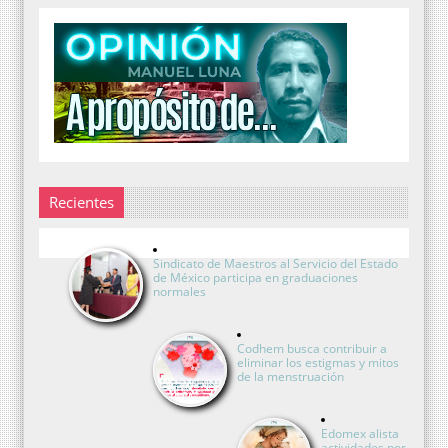
Recientes
Sindicato de Maestros al Servicio del Estado
de México participa en graduaciones
normales
Codhem busca contribuir a
eliminar los estigmas y mitos
de la menstruación
Edomex alista
actividades por