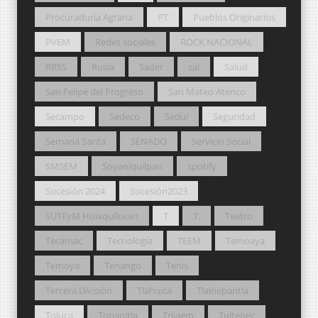
Procuraduría Agraria
PT
Pueblos Originarios
PVEM
Redes sociales
ROCK NACIONAL
RRSS
Rusia
Sader
sal
Salud
San Felipe del Progreso
San Mateo Atenco
Secampo
Sedeco
Sedui
Seguridad
Semana Santa
SENADO
Servicio Social
SMSEM
Soyaniquilpan
spotify
Sucesión 2024
Sucesión2023
SUTEyM Huixquilucan
T
T.
Teatro
Tecámac
Tecnología
TEEM
Temoaya
Temoya
Tenango
Tenis
Tercera División
Tlahuica
Tlalnepantla
Toluca
Tonanitla
Trijaem
Tultepec