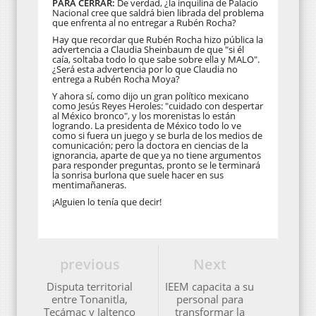
PARA CERRAR:
De verdad, ¿la inquilina de Palacio
Nacional cree que saldrá bien librada del problema
que enfrenta al no entregar a Rubén Rocha?
Hay que recordar que Rubén Rocha hizo pública la
advertencia a Claudia Sheinbaum de que "si él
caía, soltaba todo lo que sabe sobre ella y MALO".
¿Será esta advertencia por lo que Claudia no
entrega a Rubén Rocha Moya?
Y ahora sí, como dijo un gran político mexicano
como Jesús Reyes Heroles: "cuidado con despertar
al México bronco", y los morenistas lo están
logrando. La presidenta de México todo lo ve
como si fuera un juego y se burla de los medios de
comunicación; pero la doctora en ciencias de la
ignorancia, aparte de que ya no tiene argumentos
para responder preguntas, pronto se le terminará
la sonrisa burlona que suele hacer en sus
mentimañaneras.
¡Alguien lo tenía que decir!
previous
Next
Disputa territorial
IEEM capacita a su
entre Tonanitla,
personal para
Tecámac y Jaltenco
transformar la