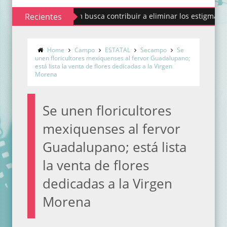
Codhem busca contribuir a eliminar los estigmas y mitos d
Recientes
Home
Campo
ESTATAL
Secampo
Se
unen floricultores mexiquenses al fervor Guadalupano;
está lista la venta de flores dedicadas a la Virgen
Morena
Se unen floricultores
mexiquenses al fervor
Guadalupano; está lista
la venta de flores
dedicadas a la Virgen
Morena