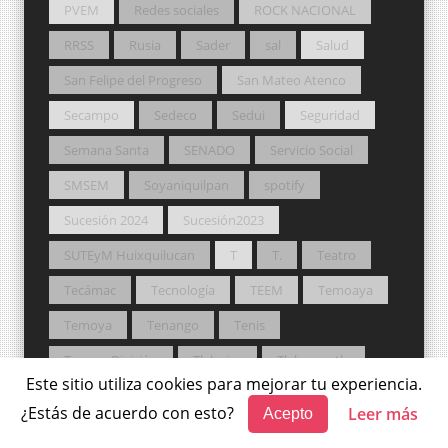
PVEM
Redes sociales
ROCK NACIONAL
RRSS
Rusia
Sader
sal
Salud
San Felipe del Progreso
San Mateo Atenco
Secampo
Sedeco
Sedui
Seguridad
Semana Santa
SENADO
Servicio Social
SMSEM
Soyaniquilpan
spotify
Sucesión 2024
Sucesión2023
SUTEyM Huixquilucan
T
T.
Teatro
Tecámac
Tecnología
TEEM
Temoaya
Temoya
Tenango
Tenis
Tercera División
Tlahuica
Tlalnepantla
Este sitio utiliza cookies para mejorar tu experiencia.
Toluca
Tonanitla
Trijaem
Tultepec
¿Estás de acuerdo con esto?
Leer más
Acepto
Turismo
UADY
UAEM