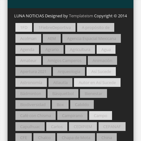
LUNA NOTICIAS Designed by
Templateism
Copyright © 2014
1FD
1FiebreDeportiva
A propósito de
Acolman
AEM
Agencia Espacial Mexicana
Agenda
Agrario
Agricultura
Agua
Amateur
Amigos Camperos
Animación
Apertura 2021
Arqueología
Así Sucede
Astronomía
Atlautla
Autor en Así Sucede
Bádminton
Básquetbol
Bienestar
Biodiversidad
Box
Cabildo
Café con Chisma
Campirano
Campo
Capulhuac
Carlos
CEDIPIEM
CEPANAF
CFE
Chalco
Chapa de Mota
China