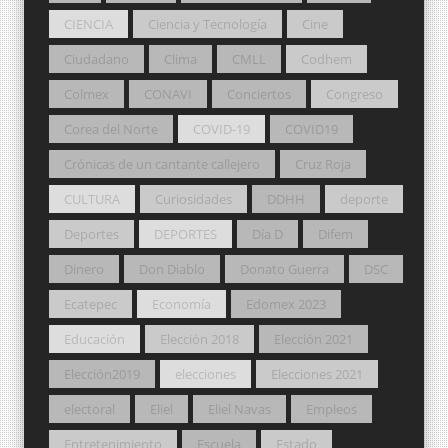
CIENCIA
Ciencia y Tecnología
Cine
Ciudadano
Clima
CMLL
Codhem
Colmex
CONAVI
Conciertos
Congreso
Corea del Norte
COVID-19
COVID19
Crónicas de un cantante callejero
Cruz Roja
CULTURA
Curiosidades
DDHH
deporte
Deportes
DEPORTES
Día D
Difem
Dinero
Don Diablo
Donato Guerra
DSC
Ecatepec
Economía
Edomex 2023
Educación
Elección 2018
Elección 2021
Elección2019
elecciones
Elecciones 2021
electoral
Eliel
Eliel Navas
Empleos
Entretenimiento
Escuela
Estado