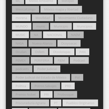
MC
Medio Ambiente
Metepec
Mexicaltzingo
México magia y libertad
morena
Movilidad
Movimiento Ciudadano
MUNDO
munic
Municipio
Municipios
MUSIC
NA
NACIONAL
NAEM
NASA
Nueva Alianza
Ocoyoacac
Ocuilan
Osfem
Otzolotepec
PAN
PEMEX
PERIFERIA
PJEM
Podcast
podcasts
Poder Judicial
Poder Judicial del Estado de México
Pol
Política
Potros Salvajes
PRD
Premio Nobel
PRI
Probosque
Procuraduría Agraria
PT
Pueblos Originarios