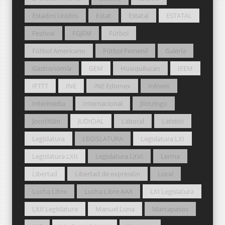
Estados Unidos
Estat
Estatal
ESTATAL
Festival
FGJEM
Fútbol
Fútbol Americano
Fútbol Femenil
Galería
Gastronomía
GEM
Huixquilucan
IEEM
IFTTT
INE
INE Edomex
Infoem
Intermedia
Internacional
Jilotzingo
Jocotitlán
JUDICIAL
Laboral
Latidos
Legislatura
LEGISLATURA
Legislatura LXI
Legislatura LXII
Legislatura LXVI
Lerma
Libertad
Libertad de expresión
Local
Lucha Libre
Lucha Libre AAA
LXI Legislatura
LXII Legislatura
Manuel Luna
Marcapasos