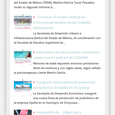
del Estado de México (TEEM), Martha Patricia Tovar Pescador,
rindió su Segundo Informe d...
Convocan al noveno Festival de
Cortometraje Miradas de las Ciudades
Mexiquenses
La Secretaría de Desarrollo Urbano e
Infraestructura (Sedui) del Estado de México, en coordinación con
la Facultad de Estudios Superiores Ac...
Especialista aborda la crianza consciente y
respetuosa en podcast de CODHEM
Menores de edad requieren entornos protectores
libres de violencia y con reglas claras, según señaló
la psicoterapeuta Lizette Bretón García...
Inauguran nueva planta de producción
farmacéutica de Opella en Ocoyoacac
La Secretaría de Desarrollo Económico inauguró
una nueva línea de producción de probióticos de
la empresa Opella en el municipio de Ocoyoaca...
A propósito de… ¡Urgencias y