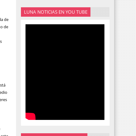
LUNA NOTICIAS EN YOU TUBE
da de
do de
s
está
medio
eres
e