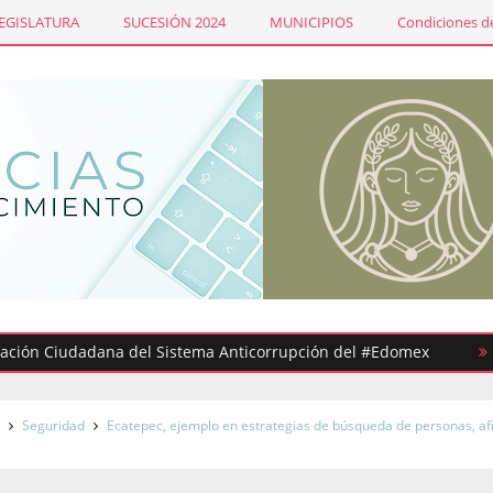
LEGISLATURA
SUCESIÓN 2024
MUNICIPIOS
Condiciones de
 Ciudadana del Sistema Anticorrupción del #Edomex
Sindica
s
Seguridad
Ecatepec, ejemplo en estrategias de búsqueda de personas, a