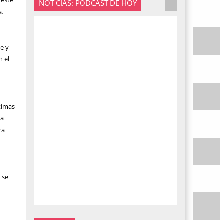
 este
NOTICIAS: PODCAST DE HOY
a.
e y
n el
ctimas
la
ra
 se