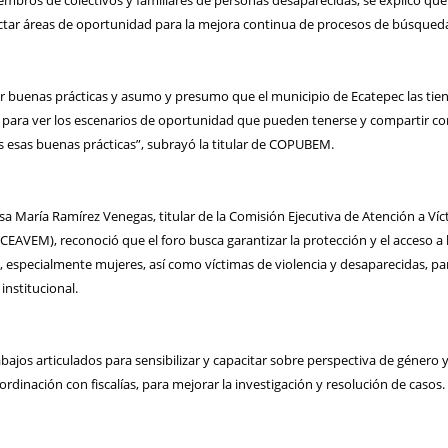
mbros de colectivos y familiares de personas desaparecidas, se explicó que
tar áreas de oportunidad para la mejora continua de procesos de búsqued
r buenas prácticas y asumo y presumo que el municipio de Ecatepec las tien
, para ver los escenarios de oportunidad que pueden tenerse y compartir co
s esas buenas prácticas”, subrayó la titular de COPUBEM.
sa María Ramírez Venegas, titular de la Comisión Ejecutiva de Atención a Ví
CEAVEM), reconoció que el foro busca garantizar la protección y el acceso a 
s, especialmente mujeres, así como víctimas de violencia y desaparecidas, pa
 institucional.
bajos articulados para sensibilizar y capacitar sobre perspectiva de género y
dinación con fiscalías, para mejorar la investigación y resolución de casos.