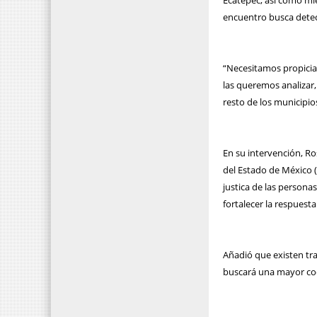
Ecatepec, así como mie
encuentro busca detec
“Necesitamos propicia
las queremos analizar
resto de los municipio
En su intervención, Ro
del Estado de México (
justica de las persona
fortalecer la respuesta
Añadió que existen tra
buscará una mayor coor