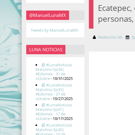
Ecatepec,
@ManuelLunaMX
personas
Tweets by ManuelLunaMX
Redacción ML
f
LUNA NOTICIAS
📰 #LunaNoticias
Matutino Ep34|
#Edomex - 31 de
octubre
- 10/31/2025
📰 #LunaNoticias
Matutino Ep33|
#Edomex - 27 de
octubre
- 10/27/2025
📰 #LunaNoticias
Matutino Ep31|
#Edomex - 17 de
octubre
- 10/17/2025
📰 #LunaNoticias
Matutino Ep30|
#Edomex - 10 de