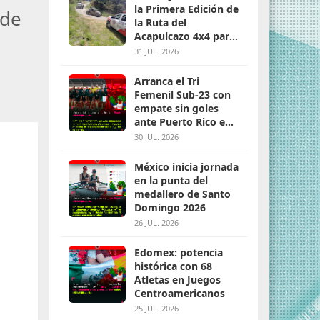
la Primera Edición de
 de
la Ruta del
Acapulcazo 4x4 para
parejas
31 JUL. 2026
Arranca el Tri
Femenil Sub-23 con
empate sin goles
ante Puerto Rico en
Santo Domingo 2026
30 JUL. 2026
México inicia jornada
en la punta del
medallero de Santo
Domingo 2026
26 JUL. 2026
Edomex: potencia
histórica con 68
Atletas en Juegos
Centroamericanos
25 JUL. 2026