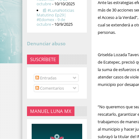
Ante las estrategias e
octubre
- 10/10/2025
más de 30 acciones sem
📰 #LunaNoticias
Matutino Ep29|
el Acceso a la Verdad”,
#Edomex - 9 de
octubre
- 10/9/2025
cual se extenderá a ot
personas.
Denunciar abuso
Griselda Lozada Tavera
SUSCRÍBETE
de Ecatepec, precisó 
la suma de esfuerzos 
atender casos de viole
Entradas
municipio por desapari
Comentarios
“No queremos que sea 
MANUEL LUNA MX
rescatarlo, garantizar
trabajamos de manera 
al municipio y hacer j
subrayó la titular del