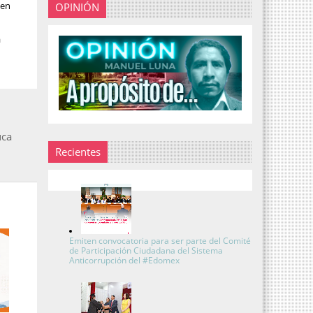
 en
OPINIÓN
a
uca
Recientes
Emiten convocatoria para ser parte del Comité
de Participación Ciudadana del Sistema
Anticorrupción del #Edomex