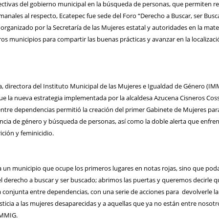
fectivas del gobierno municipal en la búsqueda de personas, que permiten re
anales al respecto, Ecatepec fue sede del Foro “Derecho a Buscar, ser Busc
 organizado por la Secretaría de las Mujeres estatal y autoridades en la mater
ros municipios para compartir las buenas prácticas y avanzar en la localizac
, directora del Instituto Municipal de las Mujeres e Igualdad de Género (IM
que la nueva estrategia implementada por la alcaldesa Azucena Cisneros Cos
entre dependencias permitió la creación del primer Gabinete de Mujeres par
ncia de género y búsqueda de personas, así como la doble alerta que enfren
ción y feminicidio.
un municipio que ocupe los primeros lugares en notas rojas, sino que po
 el derecho a buscar y ser buscado; abrimos las puertas y queremos decirle q
conjunta entre dependencias, con una serie de acciones para devolverle la
usticia a las mujeres desaparecidas y a aquellas que ya no están entre nosotr
 IMMIG.