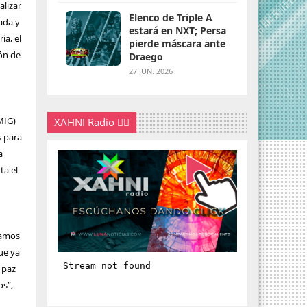
alizar
Elenco de Triple A
ada y
estará en NXT; Persa
ia, el
pierde máscara ante
ión de
Draego
27 JUN. 2026
MIG)
XAHNI Radio 👇🏽
s para
a
ta el
damos
ue ya
 paz
os”,