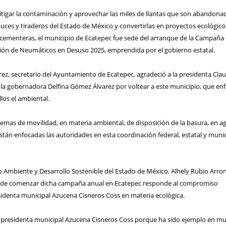
itigar la contaminación y aprovechar las miles de llantas que son abandona
cauces y tiraderos del Estado de México y convertirlas en proyectos ecológico
ementeras, el municipio de Ecatepec fue sede del arranque de la Campaña
ción de Neumáticos en Desuso 2025, emprendida por el gobierno estatal.
rez, secretario del Ayuntamiento de Ecatepec, agradeció a la presidenta Cla
a gobernadora Delfina Gómez Álvarez por voltear a este municipio, que en
llos el ambiental.
emas de movilidad, en materia ambiental, de disposición de la basura, en a
están enfocadas las autoridades en esta coordinación federal, estatal y munic
o Ambiente y Desarrollo Sostenible del Estado de México, Alhely Rubio Arron
ón de comenzar dicha campaña anual en Ecatepec responde al compromiso
identa municipal Azucena Cisneros Coss en materia ecológica.
a presidenta municipal Azucena Cisneros Coss porque ha sido ejemplo en m