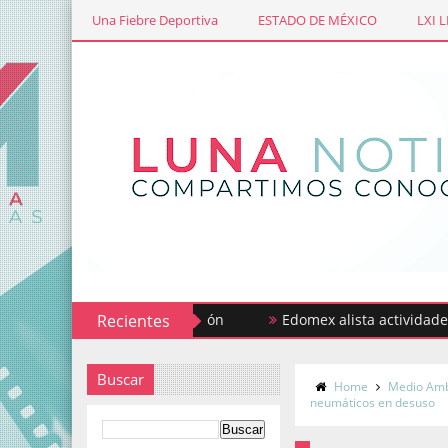
Una Fiebre Deportiva
ESTADO DE MÉXICO
LXI 
Recientes
Edomex alista actividades por 
Buscar
Home
Medio Amb
neumáticos en desuso