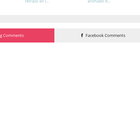
retraso en l...
animales d...
og Comments
Facebook Comments
o