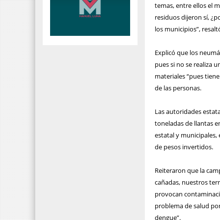
temas, entre ellos el 
residuos dijeron sí,
los municipios”, resalt
Explicó que los neumát
pues si no se realiza u
materiales “pues tien
de las personas.
Las autoridades estat
toneladas de llantas e
estatal y municipales, 
de pesos invertidos.
Reiteraron que la cam
cañadas, nuestros ter
provocan contaminació
problema de salud po
dengue”.