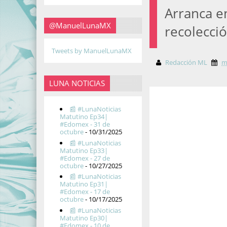
Arranca e
@ManuelLunaMX
recolecci
Tweets by ManuelLunaMX
Redacción ML
m
LUNA NOTICIAS
📰 #LunaNoticias
Matutino Ep34|
#Edomex - 31 de
octubre
- 10/31/2025
📰 #LunaNoticias
Matutino Ep33|
#Edomex - 27 de
octubre
- 10/27/2025
📰 #LunaNoticias
Matutino Ep31|
#Edomex - 17 de
octubre
- 10/17/2025
📰 #LunaNoticias
Matutino Ep30|
#Edomex - 10 de