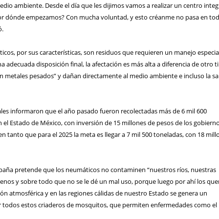
medio ambiente. Desde el día que les dijimos vamos a realizar un centro integ
 ¿por dónde empezamos? Con mucha voluntad, y esto créanme no pasa en to
ó.
icos, por sus características, son residuos que requieren un manejo especia
na adecuada disposición final, la afectación es más alta a diferencia de otro t
en metales pesados” y dañan directamente al medio ambiente e incluso la sa
ales informaron que el año pasado fueron recolectadas más de 6 mil 600
n el Estado de México, con inversión de 15 millones de pesos de los gobiern
en tanto que para el 2025 la meta es llegar a 7 mil 500 toneladas, con 18 mil
paña pretende que los neumáticos no contaminen “nuestros ríos, nuestras
renos y sobre todo que no se le dé un mal uso, porque luego por ahí los qu
n atmosférica y en las regiones cálidas de nuestro Estado se genera un
r todos estos criaderos de mosquitos, que permiten enfermedades como el