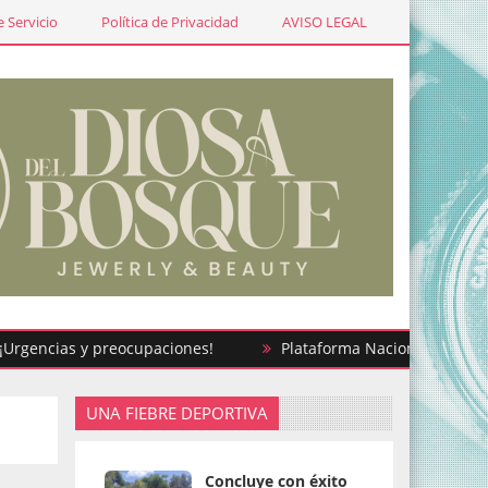
 Servicio
Política de Privacidad
AVISO LEGAL
ias y preocupaciones!
Plataforma Nacional del Registro Civ
UNA FIEBRE DEPORTIVA
Concluye con éxito