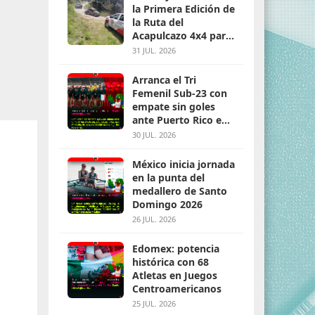
la Primera Edición de
la Ruta del
Acapulcazo 4x4 para
parejas
31 JUL. 2026
Arranca el Tri
Femenil Sub-23 con
empate sin goles
ante Puerto Rico en
Santo Domingo 2026
30 JUL. 2026
México inicia jornada
en la punta del
medallero de Santo
Domingo 2026
26 JUL. 2026
Edomex: potencia
histórica con 68
Atletas en Juegos
Centroamericanos
25 JUL. 2026