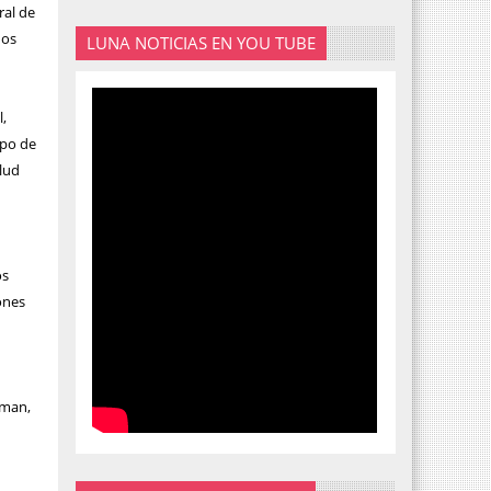
ral de
dos
LUNA NOTICIAS EN YOU TUBE
l,
ipo de
lud
os
lones
eman,