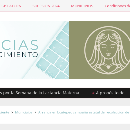
LEGISLATURA
SUCESIÓN 2024
MUNICIPIOS
Condiciones de
la Semana de la Lactancia Materna
A propósito de… ¡Urgenc
iente
Municipios
Arranca en Ecatepec campaña estatal de recolección de