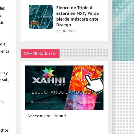
Elenco de Triple A
das
estará en NXT; Persa
s
pierde máscara ante
 de
Draego
27 JUN. 2026
udia
frenta
XAHNI Radio 👇🏽
gua y
ipal”,
is,
uchos