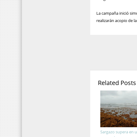
La campaña inició sim
realizarán acopio de la
Related Posts
Sargazo supera en u