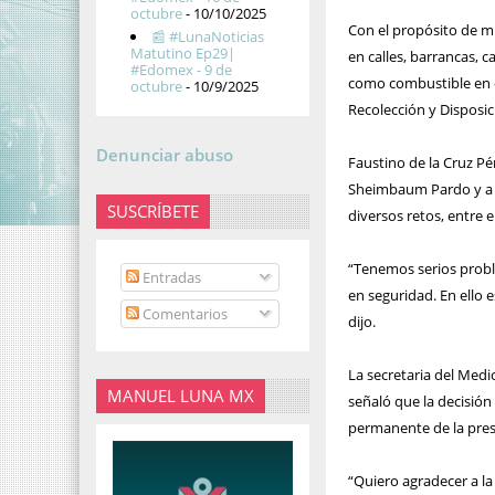
octubre
- 10/10/2025
Con el propósito de m
📰 #LunaNoticias
Matutino Ep29|
en calles, barrancas, 
#Edomex - 9 de
como combustible en c
octubre
- 10/9/2025
Recolección y Disposi
Denunciar abuso
Faustino de la Cruz Pé
Sheimbaum Pardo y a l
SUSCRÍBETE
diversos retos, entre e
“Tenemos serios probl
Entradas
en seguridad. En ello 
Comentarios
dijo.
La secretaria del Medi
MANUEL LUNA MX
señaló que la decisi
permanente de la pres
“Quiero agradecer a l