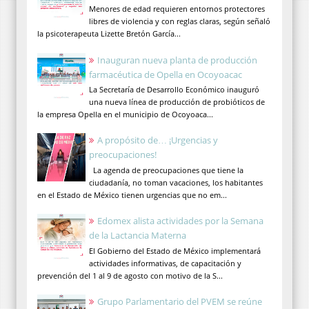
Menores de edad requieren entornos protectores
libres de violencia y con reglas claras, según señaló
la psicoterapeuta Lizette Bretón García...
Inauguran nueva planta de producción
farmacéutica de Opella en Ocoyoacac
La Secretaría de Desarrollo Económico inauguró
una nueva línea de producción de probióticos de
la empresa Opella en el municipio de Ocoyoaca...
A propósito de… ¡Urgencias y
preocupaciones!
La agenda de preocupaciones que tiene la
ciudadanía, no toman vacaciones, los habitantes
en el Estado de México tienen urgencias que no em...
Edomex alista actividades por la Semana
de la Lactancia Materna
El Gobierno del Estado de México implementará
actividades informativas, de capacitación y
prevención del 1 al 9 de agosto con motivo de la S...
Grupo Parlamentario del PVEM se reúne