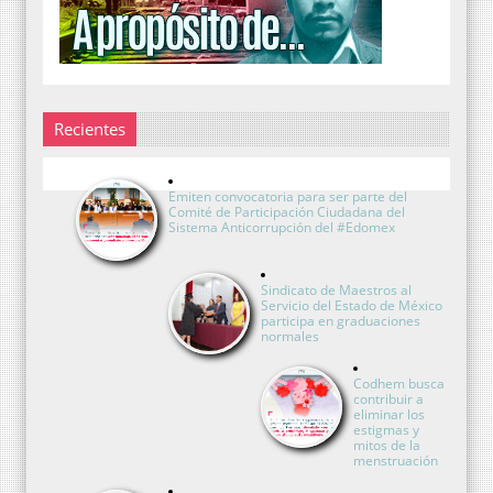
Recientes
Emiten convocatoria para ser parte del
Comité de Participación Ciudadana del
Sistema Anticorrupción del #Edomex
Sindicato de Maestros al
Servicio del Estado de México
participa en graduaciones
normales
Codhem busca
contribuir a
eliminar los
estigmas y
mitos de la
menstruación