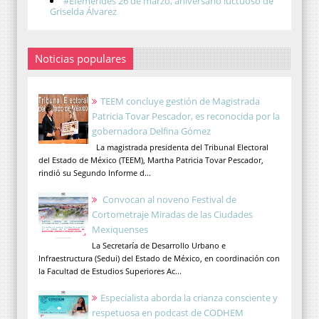
#Efemérides 26 de marzo, aniversario luctuoso de
Griselda Álvarez
Noticias populares
TEEM concluye gestión de Magistrada
Patricia Tovar Pescador, es reconocida por la
gobernadora Delfina Gómez
La magistrada presidenta del Tribunal Electoral
del Estado de México (TEEM), Martha Patricia Tovar Pescador,
rindió su Segundo Informe d...
Convocan al noveno Festival de
Cortometraje Miradas de las Ciudades
Mexiquenses
La Secretaría de Desarrollo Urbano e
Infraestructura (Sedui) del Estado de México, en coordinación con
la Facultad de Estudios Superiores Ac...
Especialista aborda la crianza consciente y
respetuosa en podcast de CODHEM