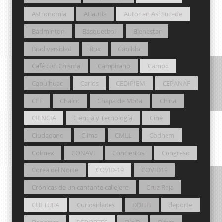
Astronomía
Atlautla
Autor en Así Sucede
Bádminton
Básquetbol
Bienestar
Biodiversidad
Box
Cabildo
Café con Chisma
Campirano
Campo
Capulhuac
Carlos
CEDIPIEM
CEPANAF
CFE
Chalco
Chapa de Mota
China
CIENCIA
Ciencia y Tecnología
Cine
Ciudadano
Clima
CMLL
Codhem
Colmex
CONAVI
Conciertos
Congreso
Corea del Norte
COVID-19
COVID19
Crónicas de un cantante callejero
Cruz Roja
CULTURA
Curiosidades
DDHH
deporte