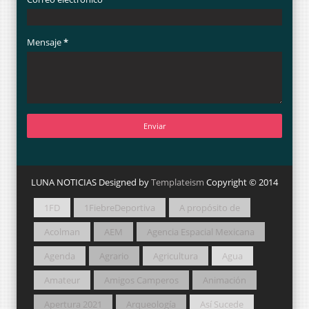
Mensaje
*
LUNA NOTICIAS Designed by
Templateism
Copyright © 2014
1FD
1FiebreDeportiva
A propósito de
Acolman
AEM
Agencia Espacial Mexicana
Agenda
Agrario
Agricultura
Agua
Amateur
Amigos Camperos
Animación
Apertura 2021
Arqueología
Así Sucede