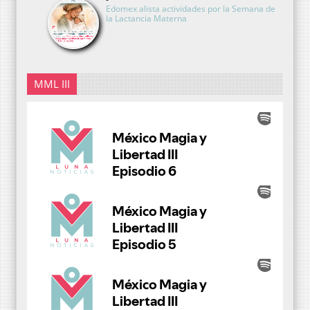
Edomex alista actividades por la Semana de
la Lactancia Materna
MML III